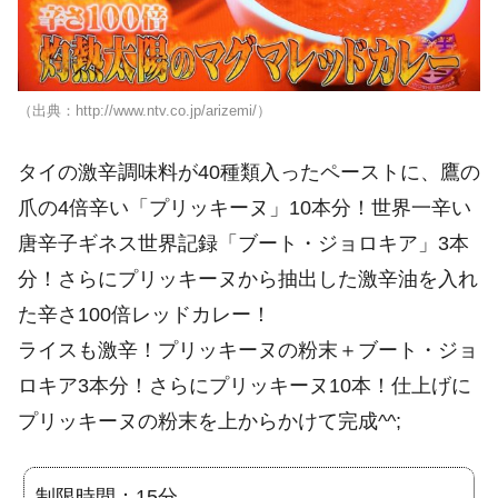
（出典：http://www.ntv.co.jp/arizemi/）
タイの激辛調味料が40種類入ったペーストに、鷹の
爪の4倍辛い「プリッキーヌ」10本分！世界一辛い
唐辛子ギネス世界記録「ブート・ジョロキア」3本
分！さらにプリッキーヌから抽出した激辛油を入れ
た辛さ100倍レッドカレー！
ライスも激辛！プリッキーヌの粉末＋ブート・ジョ
ロキア3本分！さらにプリッキーヌ10本！仕上げに
プリッキーヌの粉末を上からかけて完成^^;
制限時間：15分