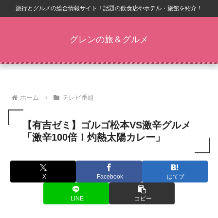
旅行とグルメの総合情報サイト！話題の飲食店やホテル・旅館を紹介！
グレンの旅＆グルメ
ホーム
テレビ番組
【有吉ゼミ】ゴルゴ松本VS激辛グルメ
「激辛100倍！灼熱太陽カレー」
X
Facebook
はてブ
LINE
コピー