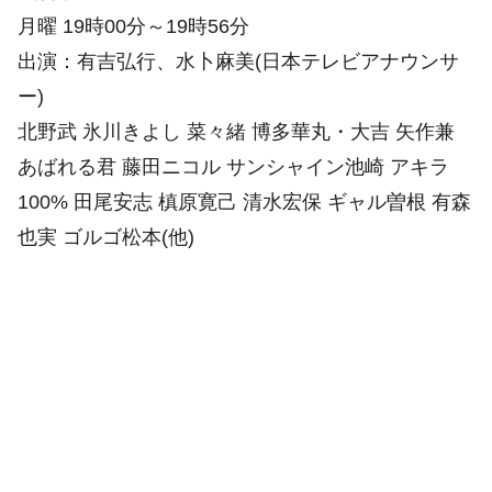
月曜 19時00分～19時56分
出演：有吉弘行、水卜麻美(日本テレビアナウンサ
ー)
北野武 氷川きよし 菜々緒 博多華丸・大吉 矢作兼
あばれる君 藤田ニコル サンシャイン池崎 アキラ
100% 田尾安志 槙原寛己 清水宏保 ギャル曽根 有森
也実 ゴルゴ松本(他)