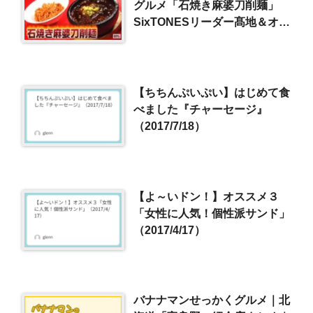
グルメ「石焼き麻婆刀削麺」
SixTONESリーダー髙地＆オー
ドリー春日が悶絶
【ちちんぷいぷい】はじめて食
べました『チャーセージ』
（2017/7/18）
【よ～いドン！】オススメ３
「女性に人気！個性派サンド」
（2017/4/17）
バナナマンせっかくグルメ｜北