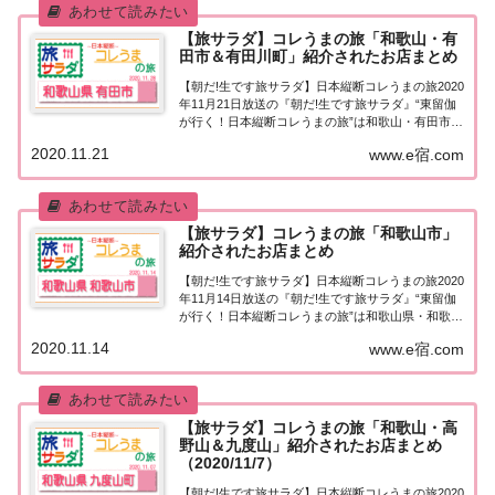
【旅サラダ】コレうまの旅「和歌山・有
田市＆有田川町」紹介されたお店まとめ
【朝だ!生です旅サラダ】日本縦断コレうまの旅2020
年11月21日放送の『朝だ!生です旅サラダ』“東留伽
が行く！日本縦断コレうまの旅”は和歌山・有田市＆
有田川町。名産タチウオ、目玉焼きハンバーグ、旬
2020.11.21
www.e宿.com
の有田みかんなど、紹介されたお店はこちら！コレ
うまの旅「和歌山・有田市＆有田川町」...
【旅サラダ】コレうまの旅「和歌山市」
紹介されたお店まとめ
【朝だ!生です旅サラダ】日本縦断コレうまの旅2020
年11月14日放送の『朝だ!生です旅サラダ』“東留伽
が行く！日本縦断コレうまの旅”は和歌山県・和歌山
市。和歌山名物「中華そば」の名店、大人気！行列
2020.11.14
www.e宿.com
のできる「しらす丼」、絶品！新商品の「生レモン
ケーキ」など、紹介されたお店はこちら...
【旅サラダ】コレうまの旅「和歌山・高
野山＆九度山」紹介されたお店まとめ
（2020/11/7）
【朝だ!生です旅サラダ】日本縦断コレうまの旅2020