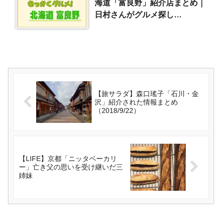
海道「富良野」紹介店まとめ｜
日村さんがグルメ探し
（2023/7/30）
【旅サラダ】森口瑤子「石川・金
沢」紹介された情報まとめ
（2018/9/22）
【LIFE】京都「ニッタベーカリ
ー」亡き父の思いを受け継いだ三
姉妹