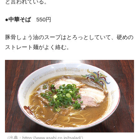
と言われている。
●
中華そば
550円
豚骨しょう油のスープはとろっとしていて、硬めの
ストレート麺がよく絡む。
（出典：https://www.asahi.co.jp/tsalad/）