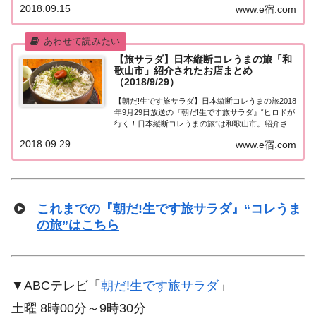
2018.09.15
www.e宿.com
週は、みかんの町として有名な和歌山・...
【旅サラダ】日本縦断コレうまの旅「和
歌山市」紹介されたお店まとめ
（2018/9/29）
【朝だ!生です旅サラダ】日本縦断コレうまの旅2018
年9月29日放送の『朝だ!生です旅サラダ』“ヒロドが
行く！日本縦断コレうまの旅”は和歌山市。紹介され
たお店はこちら！コレうまの旅「和歌山市」「ヒロ
2018.09.29
www.e宿.com
ドが行く！日本縦断コレうまの旅」今週で和歌山編
最終回。最後は和歌山市へ！ 国内・海...
これまでの『朝だ!生です旅サラダ』“コレうま
の旅”はこちら
▼ABCテレビ「
朝だ!生です旅サラダ
」
土曜 8時00分～9時30分