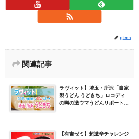
glenn
関連記事
ラヴィット】埼玉・所沢「自家
製うどん うどきち」ロコディ
の噂の激ウマうどんリポート
（2024/2/2）
【有吉ゼミ】超激辛チャレンジ