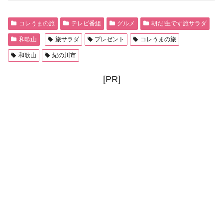
コレうまの旅
テレビ番組
グルメ
朝だ!生です旅サラダ
和歌山
旅サラダ
プレゼント
コレうまの旅
和歌山
紀の川市
[PR]