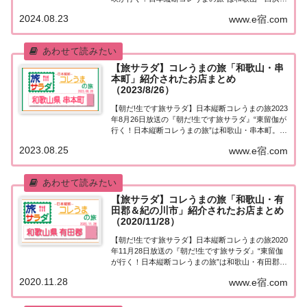
紹介されたお店はこちら！コレうまの旅「和歌山・
2024.08.23
www.e宿.com
白浜」「日本縦断コレうまの旅」４代目プレゼント
ソムリエ・大仁田美咲アナウンサーが美...
【旅サラダ】コレうまの旅「和歌山・串
本町」紹介されたお店まとめ
（2023/8/26）
【朝だ!生です旅サラダ】日本縦断コレうまの旅2023
年8月26日放送の『朝だ!生です旅サラダ』“東留伽が
行く！日本縦断コレうまの旅”は和歌山・串本町。紹
介されたお店はこちら！コレうまの旅「和歌山・串
2023.08.25
www.e宿.com
本町」「東留伽が行く！日本縦断コレうまの旅」東
留伽アナウンサーが美味しいもの探し♪...
【旅サラダ】コレうまの旅「和歌山・有
田郡＆紀の川市」紹介されたお店まとめ
（2020/11/28）
【朝だ!生です旅サラダ】日本縦断コレうまの旅2020
年11月28日放送の『朝だ!生です旅サラダ』“東留伽
が行く！日本縦断コレうまの旅”は和歌山・有田郡＆
紀の川市。紹介されたお店はこちら！コレうまの旅
2020.11.28
www.e宿.com
「和歌山・有田郡」「東留伽が行く！日本縦断コレ
うまの旅」東留伽アナウンサーが美味し...