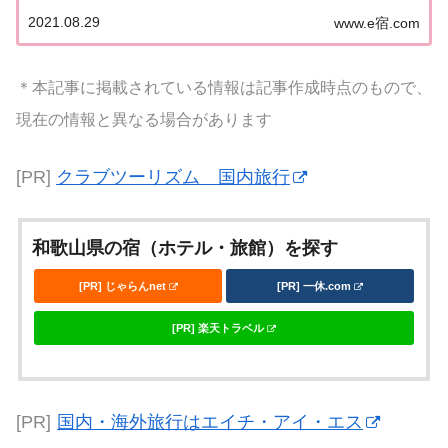
ルーツたっぷりの人気のパフェ！食べてきました♪
2021.08.29
www.e宿.com
観音山フルーツーパーラーテレビでもよく紹介され
る観音山フルーツガーデンさん。創業はなんと明治
4...
＊本記事に掲載されている情報は記事作成時点のもので、
現在の情報と異なる場合があります
[PR]
クラブツーリズム 国内旅行
和歌山県の宿（ホテル・旅館）を探す
[PR] じゃらんnet
[PR] 一休.com
[PR] 楽天トラベル
[PR]
国内・海外旅行はエイチ・アイ・エス