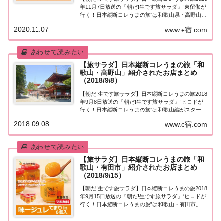
年11月7日放送の『朝だ!生です旅サラダ』“東留伽が
行く！日本縦断コレうまの旅”は和歌山県・高野山＆
九度山。行列のおにぎり店、地元に愛されるきな粉
2020.11.07
www.e宿.com
団子、そして松茸三昧！紹介されたお店はこちら！
コレうまの旅「和歌山・高野山＆九度山...
【旅サラダ】日本縦断コレうまの旅「和
歌山・高野山」紹介されたお店まとめ
（2018/9/8）
【朝だ!生です旅サラダ】日本縦断コレうまの旅2018
年9月8日放送の『朝だ!生です旅サラダ』“ヒロドが
行く！日本縦断コレうまの旅”は和歌山編がスター
ト！第１弾は高野山。紹介されたお店はこちら！コ
2018.09.08
www.e宿.com
レうまの旅「和歌山・高野山」「ヒロドが行く！日
本縦断コレうまの旅」今週から和歌山編がス...
【旅サラダ】日本縦断コレうまの旅「和
歌山・有田市」紹介されたお店まとめ
（2018/9/15）
【朝だ!生です旅サラダ】日本縦断コレうまの旅2018
年9月15日放送の『朝だ!生です旅サラダ』“ヒロドが
行く！日本縦断コレうまの旅”は和歌山・有田市。紹
介されたお店はこちら！コレうまの旅「和歌山・有
田市」「ヒロドが行く！日本縦断コレうまの旅」今