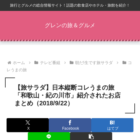
旅行とグルメの総合情報サイト！話題の飲食店やホテル・旅館を紹介！
グレンの旅＆グルメ
ホーム
テレビ番組
朝だ!生です旅サラダ
コ
レうまの旅
【旅サラダ】日本縦断コレうまの旅
「和歌山・紀の川市」紹介されたお店
まとめ（2018/9/22）
X
Facebook
はてブ