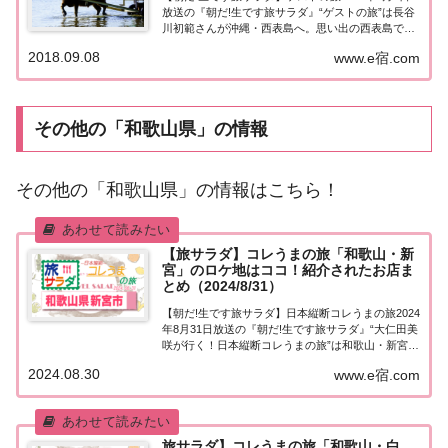
放送の『朝だ!生です旅サラダ』“ゲストの旅”は長谷
川初範さんが沖縄・西表島へ。思い出の西表島で、
大迫力の滝やジャングルナイトツアーを楽しみま
2018.09.08
www.e宿.com
す。そして翌日は由布島へ！紹介された情報はこち
ら！沖縄・西表島＆由布島今日の“ゲストの旅...
その他の「和歌山県」の情報
その他の「和歌山県」の情報はこちら！
【旅サラダ】コレうまの旅「和歌山・新
宮」のロケ地はココ！紹介されたお店ま
とめ（2024/8/31）
【朝だ!生です旅サラダ】日本縦断コレうまの旅2024
年8月31日放送の『朝だ!生です旅サラダ』“大仁田美
咲が行く！日本縦断コレうまの旅”は和歌山・新宮。
紹介されたお店はこちら！コレうまの旅「和歌山・
2024.08.30
www.e宿.com
新宮」「日本縦断コレうまの旅」４代目プレゼント
ソムリエ・大仁田美咲アナウンサーが美...
旅サラダ】コレうまの旅「和歌山・白