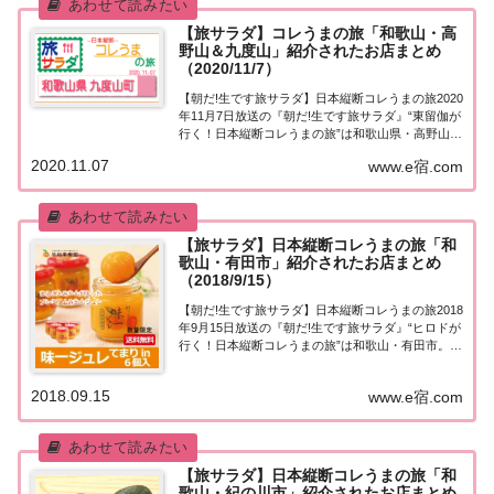
【旅サラダ】コレうまの旅「和歌山・高
野山＆九度山」紹介されたお店まとめ
（2020/11/7）
【朝だ!生です旅サラダ】日本縦断コレうまの旅2020
年11月7日放送の『朝だ!生です旅サラダ』“東留伽が
行く！日本縦断コレうまの旅”は和歌山県・高野山＆
九度山。行列のおにぎり店、地元に愛されるきな粉
2020.11.07
www.e宿.com
団子、そして松茸三昧！紹介されたお店はこちら！
コレうまの旅「和歌山・高野山＆九度山...
【旅サラダ】日本縦断コレうまの旅「和
歌山・有田市」紹介されたお店まとめ
（2018/9/15）
【朝だ!生です旅サラダ】日本縦断コレうまの旅2018
年9月15日放送の『朝だ!生です旅サラダ』“ヒロドが
行く！日本縦断コレうまの旅”は和歌山・有田市。紹
介されたお店はこちら！コレうまの旅「和歌山・有
田市」「ヒロドが行く！日本縦断コレうまの旅」今
2018.09.15
www.e宿.com
週は、みかんの町として有名な和歌山・...
【旅サラダ】日本縦断コレうまの旅「和
歌山・紀の川市」紹介されたお店まとめ