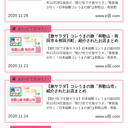
年11月28日放送の『朝だ!生です旅サラダ』“東留伽
が行く！日本縦断コレうまの旅”は和歌山・有田郡＆
紀の川市。紹介されたお店はこちら！コレうまの旅
2020.11.28
www.e宿.com
「和歌山・有田郡」「東留伽が行く！日本縦断コレ
うまの旅」東留伽アナウンサーが美味し...
【旅サラダ】コレうまの旅「和歌山・有
田市＆有田川町」紹介されたお店まとめ
【朝だ!生です旅サラダ】日本縦断コレうまの旅2020
年11月21日放送の『朝だ!生です旅サラダ』“東留伽
が行く！日本縦断コレうまの旅”は和歌山・有田市＆
有田川町。名産タチウオ、目玉焼きハンバーグ、旬
2020.11.21
www.e宿.com
の有田みかんなど、紹介されたお店はこちら！コレ
うまの旅「和歌山・有田市＆有田川町」...
【旅サラダ】コレうまの旅「和歌山市」
紹介されたお店まとめ
【朝だ!生です旅サラダ】日本縦断コレうまの旅2020
年11月14日放送の『朝だ!生です旅サラダ』“東留伽
が行く！日本縦断コレうまの旅”は和歌山県・和歌山
市。和歌山名物「中華そば」の名店、大人気！行列
2020.11.14
www.e宿.com
のできる「しらす丼」、絶品！新商品の「生レモン
ケーキ」など、紹介されたお店はこちら...