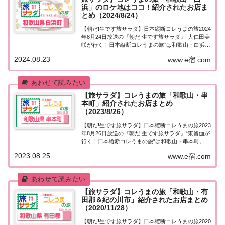
浜」のロケ地はココ！紹介されたお店ま
とめ（2024/8/24）
【朝だ!生です旅サラダ】日本縦断コレうまの旅2024
年8月24日放送の『朝だ!生です旅サラダ』“大仁田美
咲が行く！日本縦断コレうまの旅”は和歌山・白浜。
紹介されたお店はこちら！コレうまの旅「和歌山・
2024.08.23
www.e宿.com
白浜」「日本縦断コレうまの旅」４代目プレゼント
ソムリエ・大仁田美咲アナウンサーが美...
【旅サラダ】コレうまの旅「和歌山・串
本町」紹介されたお店まとめ
（2023/8/26）
【朝だ!生です旅サラダ】日本縦断コレうまの旅2023
年8月26日放送の『朝だ!生です旅サラダ』“東留伽が
行く！日本縦断コレうまの旅”は和歌山・串本町。紹
介されたお店はこちら！コレうまの旅「和歌山・串
2023.08.25
www.e宿.com
本町」「東留伽が行く！日本縦断コレうまの旅」東
留伽アナウンサーが美味しいもの探し♪...
【旅サラダ】コレうまの旅「和歌山・有
田郡＆紀の川市」紹介されたお店まとめ
（2020/11/28）
【朝だ!生です旅サラダ】日本縦断コレうまの旅2020