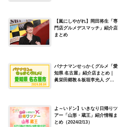
【嵐にしやがれ】岡田将生「専
門店グルメデスマッチ」紹介店
まとめ
バナナマンせっかくグルメ「愛
知県 名古屋」紹介店まとめ｜
眞栄田郷敦＆板垣李光人 グル
メ探し（2024/8/4）
よ～いドン】いきなり日帰りツ
アー「山形・蔵王」紹介情報ま
とめ（2024/2/13）