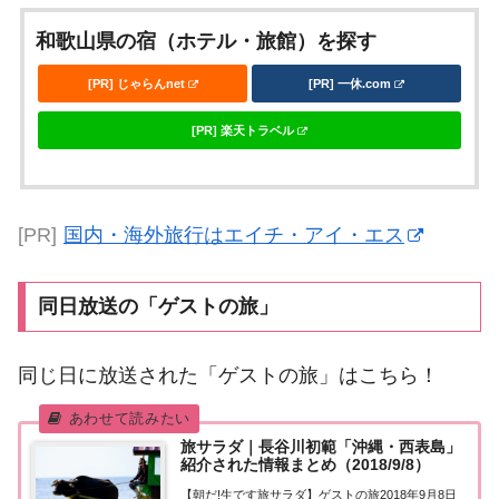
和歌山県の宿（ホテル・旅館）を探す
[PR] じゃらんnet
[PR] 一休.com
[PR] 楽天トラベル
[PR]
国内・海外旅行はエイチ・アイ・エス
同日放送の「ゲストの旅」
同じ日に放送された「ゲストの旅」はこちら！
旅サラダ｜長谷川初範「沖縄・西表島」
紹介された情報まとめ（2018/9/8）
【朝だ!生です旅サラダ】ゲストの旅2018年9月8日