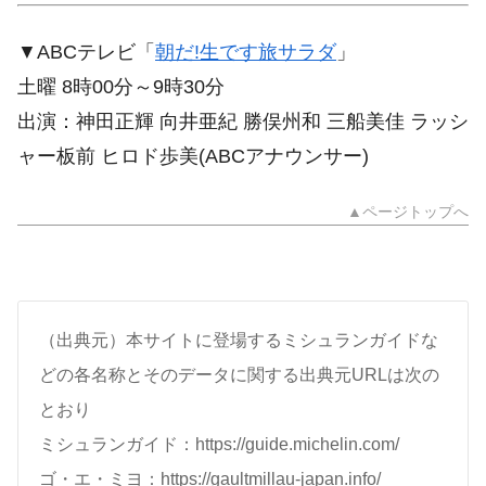
▼ABCテレビ「
朝だ!生です旅サラダ
」
土曜 8時00分～9時30分
出演：神田正輝 向井亜紀 勝俣州和 三船美佳 ラッシ
ャー板前 ヒロド歩美(ABCアナウンサー)
▲ページトップへ
（出典元）本サイトに登場するミシュランガイドな
どの各名称とそのデータに関する出典元URLは次の
とおり
ミシュランガイド：https://guide.michelin.com/
ゴ・エ・ミヨ：https://gaultmillau-japan.info/