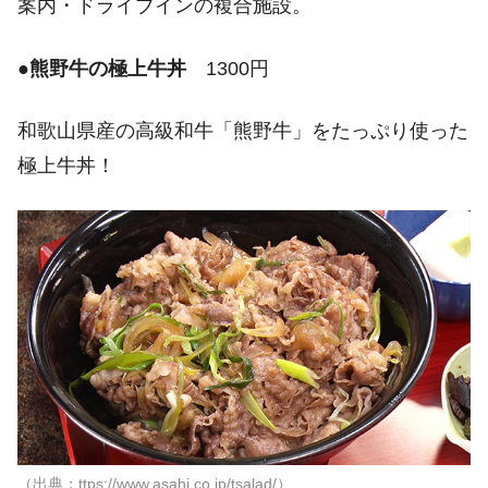
案内・ドライブインの複合施設。
●
熊野牛の極上牛丼
1300円
和歌山県産の高級和牛「熊野牛」をたっぷり使った
極上牛丼！
（出典：ttps://www.asahi.co.jp/tsalad/）