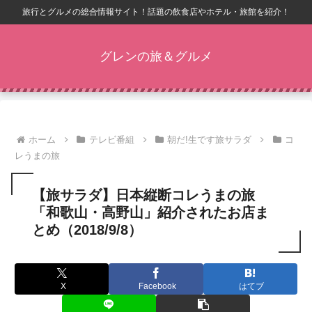
旅行とグルメの総合情報サイト！話題の飲食店やホテル・旅館を紹介！
グレンの旅＆グルメ
ホーム
テレビ番組
朝だ!生です旅サラダ
コ
レうまの旅
【旅サラダ】日本縦断コレうまの旅
「和歌山・高野山」紹介されたお店ま
とめ（2018/9/8）
X
Facebook
はてブ