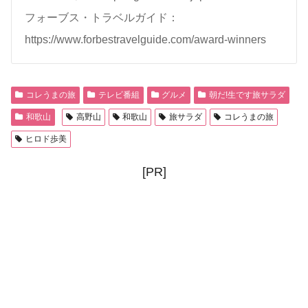
フォーブス・トラベルガイド：
https://www.forbestravelguide.com/award-winners
コレうまの旅
テレビ番組
グルメ
朝だ!生です旅サラダ
和歌山
高野山
和歌山
旅サラダ
コレうまの旅
ヒロド歩美
[PR]