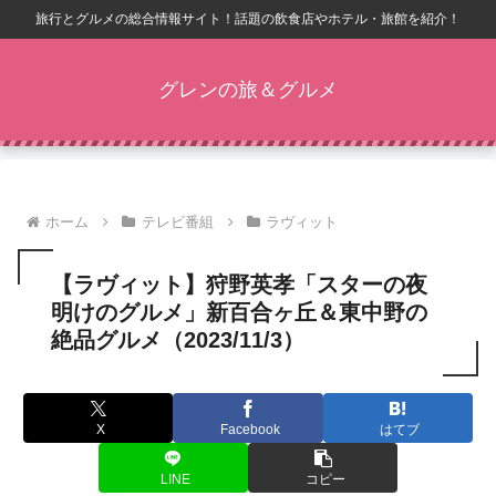
旅行とグルメの総合情報サイト！話題の飲食店やホテル・旅館を紹介！
グレンの旅＆グルメ
ホーム
テレビ番組
ラヴィット
【ラヴィット】狩野英孝「スターの夜
明けのグルメ」新百合ヶ丘＆東中野の
絶品グルメ（2023/11/3）
X
Facebook
はてブ
LINE
コピー