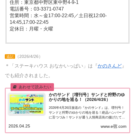
住所：東京都中野区東中野4-9-1
電話番号：03-3371-0747
営業時間：水～金17:00-22:45／土日祝12:00-
14:45,17:00-22:45
定休日：月曜・火曜
（2026/4/26）
追記
＊「ステーキハウス おなかいっぱい」は『
かのさんど
』
でも紹介されました。
かのサンド［増刊号］サンドと狩野のゆ
かりの地を巡る！（2026/4/26）
2026年4月26日放送の『かのサンド』は、増刊号！
サンドと狩野のゆかりの地を巡る！絶品ハンバーグ
に舌つづみ！サンドが通う人情商店街の揚げたてコ
ロッケ＆和スイーツも！訪れたスポットや食べたグ
2026.04.25
www.e宿.com
ルメなど、紹介された情報をまとめました！［増刊
号］サンドと狩野のゆかりの地を巡る宮城県出身...