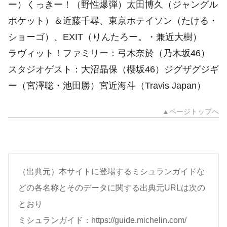
ー）くっきー！（野性爆弾）太田博久（ジャングル
ポケット）＆近藤千尋、東京ホテイソン（たける・
ショーゴ）、EXIT（りんたろー。・兼近大樹）
ラヴィット！ファミリー：弓木奈於（乃木坂46）
スタジオゲスト：大沼晶保（櫻坂46）ジグザグジギ
ー（宮澤聡・池田勝）宮近海斗（Travis Japan）
▲ページトップへ
（出典元）本サイトに登場するミシュランガイドな
どの各名称とそのデータに関する出典元URLは次の
とおり
ミシュランガイド：https://guide.michelin.com/