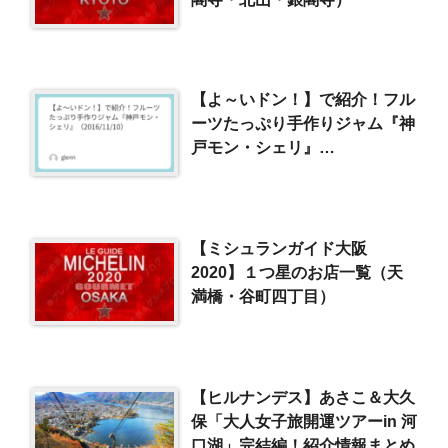
【よ～いドン！】で紹介！フル
ーツたっぷり手作りジャム『神
戸モン・シェリ』
（2016/11/10）
【ミシュランガイド大阪
2020】１つ星のお店一覧（天
満橋・谷町四丁目）
【ヒルナンデス】あさこ＆大久
保「大人女子旅開運ツアーin 河
口湖」完結編！紹介情報まとめ