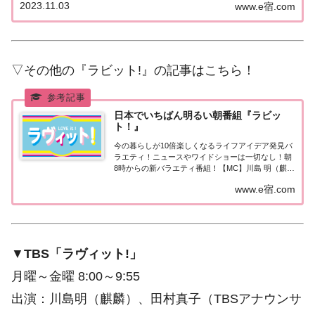
2023.11.03
www.e宿.com
の今日11月3日は漫画家・手塚治虫さんの誕生日。
手塚治虫さんといえば、10万馬力のロボ...
▽その他の『ラビット!』の記事はこちら！
日本でいちばん明るい朝番組『ラビッ
ト！』
今の暮らしが10倍楽しくなるライフアイデア発見バ
ラエティ！ニュースやワイドショーは一切なし！朝
8時からの新バラエティ番組！【MC】川島 明（麒
麟）、田村真子（TBSアナウンサー）
www.e宿.com
▼
TBS「ラヴィット!」
月曜～金曜 8:00～9:55
出演：川島明（麒麟）、田村真子（TBSアナウンサ