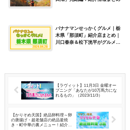
バナナマンせっかくグルメ｜栃
木県「那須町」紹介店まとめ｜
川口春奈＆松下洸平がグルメ探
し（2024/4/28）
【ラヴィット】11月3日 金曜オー
プニング「あなたが10万馬力にな
れるもの」（2023/11/3）
【かりそめ天国】絶品卵料理～卵
の唐揚げ・超老舗店の絶品釜焼
き・町中華の裏メニュー！紹介店
まとめ（2023/11/3）