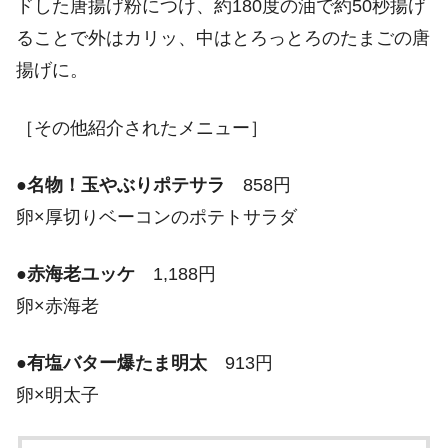
ドした唐揚げ粉につけ、約180度の油で約50秒揚げ
ることで外はカリッ、中はとろっとろのたまごの唐
揚げに。
［その他紹介されたメニュー］
●
名物！玉やぶりポテサラ
858円
卵×厚切りベーコンのポテトサラダ
●
赤海老ユッケ
1,188円
卵×赤海老
●
有塩バター爆たま明太
913円
卵×明太子