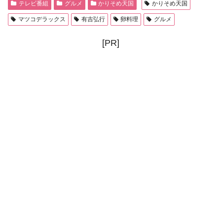
テレビ番組
グルメ
かりそめ天国
かりそめ天国
マツコデラックス
有吉弘行
卵料理
グルメ
[PR]