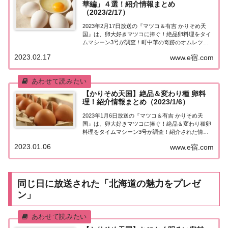
華編」４選！紹介情報まとめ
（2023/2/17）
2023年2月17日放送の『マツコ＆有吉 かりそめ天
国』は、卵大好きマツコに捧ぐ！絶品卵料理をタイ
ムマシーン3号が調査！町中華の奇跡のオムレツ＆
フランスで大人気の郷土料理…マツコに捧ぐ絶品卵
2023.02.17
www.e宿.com
料理が続々登場！紹介された情報をまとめました！
マツコ納得！絶品卵料理４選卵が大好きなマツコ...
【かりそめ天国】絶品＆変わり種 卵料
理！紹介情報まとめ（2023/1/6）
2023年1月6日放送の『マツコ＆有吉 かりそめ天
国』は、卵大好きマツコに捧ぐ！絶品＆変わり種卵
料理をタイムマシーン3号が調査！紹介された情報
をまとめました！絶品＆変わり種 卵料理卵が大好き
2023.01.06
www.e宿.com
なマツコさんのために、絶品＆変わり種卵料理をタ
イムマシーン3号が調査！マツコさんが「近所に...
同じ日に放送された「北海道の魅力をプレゼ
ン」