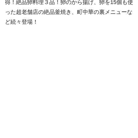
得！絶品卵料理３品！卵のから揚げ、卵を15個も使
った超老舗店の絶品釜焼き、町中華の裏メニューな
ど続々登場！