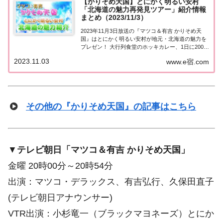
【かりそめ天国】とにかく明るい安村
「北海道の魅力再発見ツアー」紹介情報
まとめ（2023/11/3）
2023年11月3日放送の『マツコ＆有吉 かりそめ天
国』はとにかく明るい安村が地元・北海道の魅力を
プレゼン！ 大行列食堂のホッキカレー、1日に2000
個売れる超こだわり絶品アップルパイなど、訪れた
2023.11.03
www.e宿.com
お店や食べたグルメなど紹介された情報をまとめま
した！とにかく明るい安村が地元・北海道...
その他の『かりそめ天国』の記事はこちら
▼
テレビ朝日「マツコ＆有吉 かりそめ天国」
金曜 20時00分～20時54分
出演：マツコ・デラックス、有吉弘行、久保田直子
(テレビ朝日アナウンサー)
VTR出演：小杉竜一（ブラックマヨネーズ）とにか