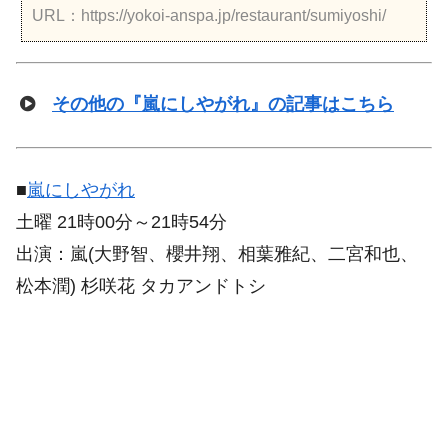
URL：https://yokoi-anspa.jp/restaurant/sumiyoshi/
その他の『嵐にしやがれ』の記事はこちら
■
嵐にしやがれ
土曜 21時00分～21時54分
出演：嵐(大野智、櫻井翔、相葉雅紀、二宮和也、
松本潤) 杉咲花 タカアンドトシ