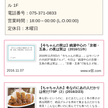
ル 1F
電話番号：075-371-0833
営業時間：18:00～00:00 (L.O.00:00)
定休日：木曜日
【今ちゃんの実は】銭湯中心の「京都・
五条」の夜は実は（2016/11/9）
2016年11月9日の『今ちゃんの実は…』はサバンナ
の大好評”銭湯グルメ”。今日は「銭湯中心の京都・
五条の夜は実は…」。“京都・五条”で知る人ぞ知る
名店を巡る。銭湯中心の「京都・五条」の夜は実は
2016.11.07
www.e宿.com
サバンナの大好評“銭湯グルメ”。今日のエリアは京
都・五条。極上のだしで穴子のしゃぶしゃ...
【ちゃちゃ入れ】冬なのにあの人だかり
は何だ!?SP（2）(2016/2/23)
春も近いというのに、まだまだしぶとく冬の寒さが
残る関西で、絶品グルメを求めて集まる人だかりを
発見！こんなに寒いのに並んででも食べたくなる行