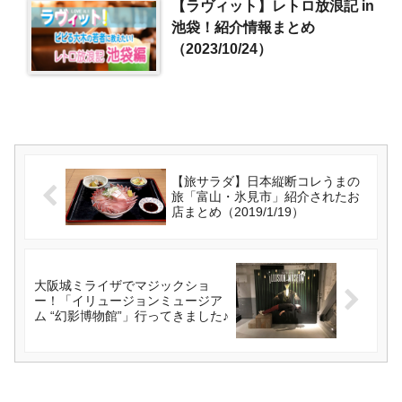
【ラヴィット】レトロ放浪記 in
池袋！紹介情報まとめ
（2023/10/24）
【旅サラダ】日本縦断コレうまの
旅「富山・氷見市」紹介されたお
店まとめ（2019/1/19）
大阪城ミライザでマジックショ
ー！「イリュージョンミュージア
ム “幻影博物館”」行ってきました♪