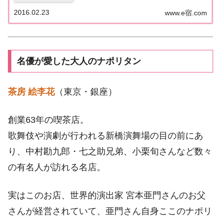
列グルメの正体をゲストの中川家、上田まりえ、お
2016.02.23
のののかとともに探っていきます！徹底リサーチ！
www.e宿.com
冬なのにあの人だかりは何だ！？SP（2）"日本一
お...
名優が愛した大人のナポリタン
茶房 絵李花
（東京・銀座）
創業63年の喫茶店。
歌舞伎や演劇が行われる新橋演舞場の目の前にあ
り、中村勘九郎・七之助兄弟、小栗旬さんなど数々
の有名人が訪れる名店。
実はこのお店、世界的演出家 宮本亜門さんのお父
さんが経営されていて、亜門さん自身ここのナポリ