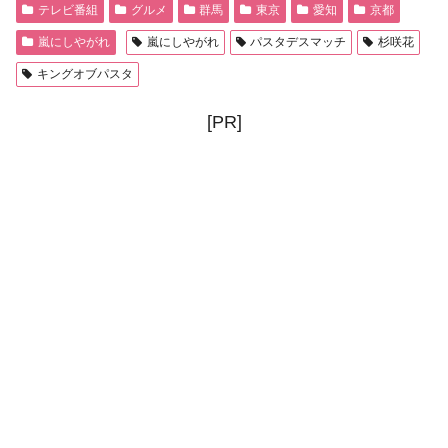
テレビ番組
グルメ
群馬
東京
愛知
京都
嵐にしやがれ
嵐にしやがれ
パスタデスマッチ
杉咲花
キングオブパスタ
[PR]