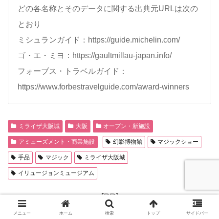
どの各名称とそのデータに関する出典元URLは次の
とおり
ミシュランガイド：https://guide.michelin.com/
ゴ・エ・ミヨ：https://gaultmillau-japan.info/
フォーブス・トラベルガイド：
https://www.forbestravelguide.com/award-winners
ミライザ大阪城
大阪
オープン・新施設
アミューズメント・商業施設
幻影博物館
マジックショー
手品
マジック
ミライザ大阪城
イリュージョンミュージアム
[PR]
メニュー
ホーム
検索
トップ
サイドバー