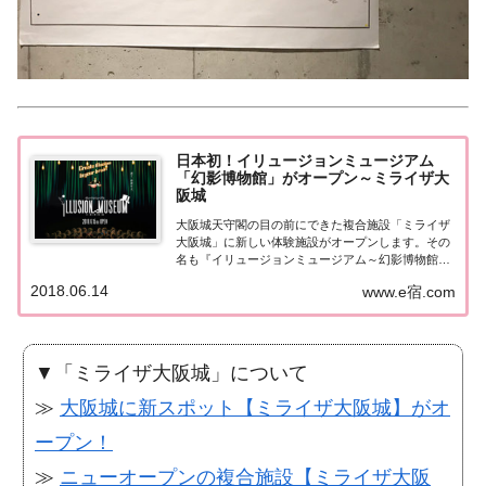
日本初！イリュージョンミュージアム
「幻影博物館」がオープン～ミライザ大
阪城
大阪城天守閣の目の前にできた複合施設「ミライザ
大阪城」に新しい体験施設がオープンします。その
名も『イリュージョンミュージアム～幻影博物館
～』。日本で初めてのイリュージョンの博物館。世
2018.06.14
www.e宿.com
界各国のマジックに関する資料の展示や、最新のイ
リュージョンの体験、そしてマジックショーが楽し
める、...
▼「ミライザ大阪城」について
≫
大阪城に新スポット【ミライザ大阪城】がオ
ープン！
≫
ニューオープンの複合施設【ミライザ大阪