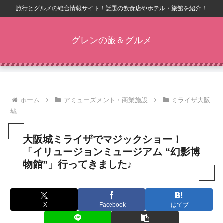
旅行とグルメの総合情報サイト！話題の飲食店やホテル・旅館を紹介！
グレンの旅＆グルメ
ホーム
アミューズメント・商業施設
ミライザ大阪
城
大阪城ミライザでマジックショー！
「イリュージョンミュージアム “幻影博
物館”」行ってきました♪
X
Facebook
はてブ