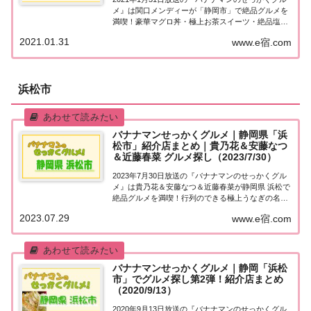
メ』は関口メンディーが「静岡市」で絶品グルメを
満喫！豪華マグロ丼・極上お茶スイーツ・絶品塩ラ
ーメンなど、紹介されたお店をまとめました！詳し
2021.01.31
www.e宿.com
くはこちら！メンディーさんが「静岡市」でグルメ
探し地元の人に「せっかくこの町に来たなら食べ...
浜松市
バナナマンせっかくグルメ｜静岡県「浜
松市」紹介店まとめ｜貴乃花＆安藤なつ
＆近藤春菜 グルメ探し（2023/7/30）
2023年7月30日放送の『バナナマンのせっかくグル
メ』は貴乃花＆安藤なつ＆近藤春菜が静岡県 浜松で
絶品グルメを満喫！行列のできる極上うなぎの名
店、濃厚チーズ＆デミソースたっぷり極厚ポークカ
2023.07.29
www.e宿.com
ツ…紹介されたお店やメニューをまとめました！詳
しくはこちら！貴乃花＆安藤なつ＆近藤春菜「静...
バナナマンせっかくグルメ｜静岡「浜松
市」でグルメ探し第2弾！紹介店まとめ
（2020/9/13）
2020年9月13日放送の『バナナマンのせっかくグル