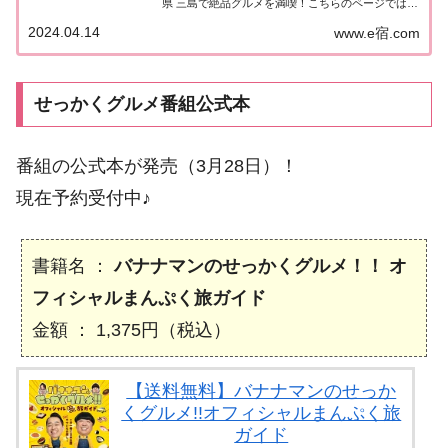
県 三島で絶品グルメを満喫！こちらのページではそ
の中で紹介された「味の終着駅 次郎長」についてま
2024.04.14
www.e宿.com
とめました。詳しくはこちら！静岡県 三島「味の終
着駅 次郎長」地元の人に「せっかくこの町...
せっかくグルメ番組公式本
番組の公式本が発売（3月28日）！
現在予約受付中♪
書籍名 ：
バナナマンのせっかくグルメ！！ オ
フィシャルまんぷく旅ガイド
金額 ： 1,375円（税込）
【送料無料】バナナマンのせっか
くグルメ!!オフィシャルまんぷく旅
ガイド