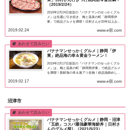
（2019/2/24）
2019年2月24日放送の『バナナマンのせっかくグル
メ』は先週に引き続き、梅と温泉の町「静岡県伊
東」で絶品グルメを満喫！日村さんが20年以上お忍
びで通う焼肉店!?紹介されたお店はこちら！静岡・
2019.02.24
www.e宿.com
伊東「せっかくこの町に来たなら食べたほうがいい
グルメは何ですか？」日本全国でバナナマン日...
バナナマンせっかくグルメ｜静岡「伊
東」絶品海の幸＆黄金ラーメン！
2019年2月17日放送の『バナナマンのせっかくグル
メ』は、梅と温泉の町「静岡県伊東」で絶品グルメ
を満喫！新鮮海の幸＆激アツ名物！絶品漁師めし、
黄金スープの極上ラーメン、立ち食いそば屋の駅
2019.02.17
www.e宿.com
弁、マダム溺愛スイーツなど、紹介されたお店はこ
ちら！静岡・伊東「せっかくこの町に来たなら食
べ...
沼津市
バナナマンせっかくグルメ｜静岡・沼津
「五鉄」コスパ最強豪華海鮮丼｜日村さ
んのグルメ探し（2021/5/23）