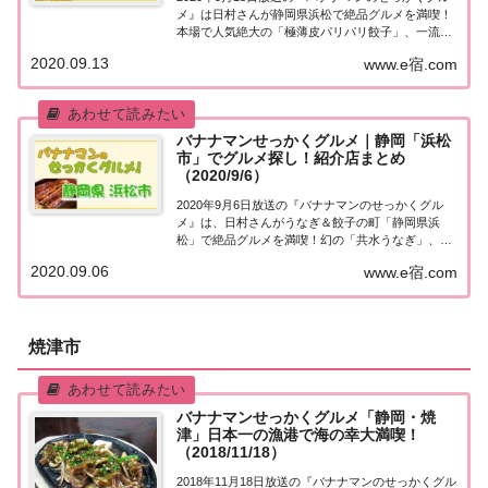
メ』は日村さんが静岡県浜松で絶品グルメを満喫！
本場で人気絶大の「極薄皮パリパリ餃子」、一流職
人が夫婦で作り上げる行列「黄金色ラーメン」紹介
2020.09.13
www.e宿.com
されたお店をまとめました！詳しくはこちら！日村
さんが「静岡県浜松」へ！地元の人に「せっかく...
バナナマンせっかくグルメ｜静岡「浜松
市」でグルメ探し！紹介店まとめ
（2020/9/6）
2020年9月6日放送の『バナナマンのせっかくグル
メ』は、日村さんがうなぎ＆餃子の町「静岡県浜
松」で絶品グルメを満喫！幻の「共水うなぎ」、サ
クサク車海老天丼、超希少な「どうまん蟹」、地元
2020.09.06
www.e宿.com
で人気の超濃厚豚骨ラーメンなど、紹介されたお店
をまとめました！詳しくはこちら！日村さんが「静
岡...
焼津市
バナナマンせっかくグルメ「静岡・焼
津」日本一の漁港で海の幸大満喫！
（2018/11/18）
2018年11月18日放送の『バナナマンのせっかくグル