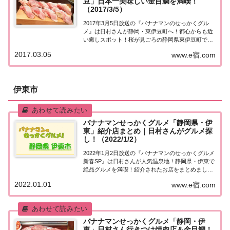
豆」日本一美味しい金目鯛を満喫！
（2017/3/5）
2017年3月5日放送の『バナナマンのせっかくグル
メ』は日村さんが静岡・東伊豆町へ！都心からも近
い癒しスポット！桜が見ごろの静岡県東伊豆町でグ
ルメ旅！紹介された情報はこちら！静岡・東伊豆
2017.03.05
www.e宿.com
「せっかくこの町に来たなら食べたほうがいいグル
メは何ですか？」日本全国でバナナマン日村さんが
地...
伊東市
バナナマンせっかくグルメ「静岡県・伊
東」紹介店まとめ｜日村さんがグルメ探
し！（2022/1/2）
2022年1月2日放送の『バナナマンのせっかくグルメ
新春SP』は日村さんが人気温泉地！静岡県・伊東で
絶品グルメを満喫！紹介されたお店をまとめまし
た！詳しくはこちら！日村さんが「静岡県・伊東」
2022.01.01
www.e宿.com
でグルメ探し地元の人に「せっかくこの町に来たな
ら食べたほうがいいグルメは何ですか？」と聞き...
バナナマンせっかくグルメ「静岡・伊
東」日村さん行きつけ焼肉店＆金目鯛！