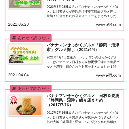
2021年5月23日放送の『バナナマンのせっかくグル
メ』は日村さんが静岡県沼津市で絶品グルメ探し・
続編！紹介されたお店やメニューをまとめました！
詳しくはこちら！日村さんが「静岡・沼津市」でグ
2021.05.23
www.e宿.com
ルメ探し［続編］地元の人に「せっかくこの町に来
たなら食べたほうがいいグルメは何ですか？」と...
バナナマンせっかくグルメ「静岡・沼津
市」グルメ探し（2021/4/4）
2021年4月4日放送の『バナナマンのせっかくグル
メ』はバナナマン日村さんが静岡県沼津市で絶品グ
ルメを満喫！紹介されたお店をまとめました！詳し
くはこちら！日村さんが「静岡・沼津市」でグルメ
2021.04.04
www.e宿.com
探し地元の人に「せっかくこの町に来たなら食べた
ほうがいいグルメは何ですか？」と聞き込み、地
元...
バナナマンせっかくグルメ｜日村＆要潤
「静岡県・沼津」紹介店まとめ
（2017/7/16）
2017年7月16日放送の『バナナマンのせっかくグル
メ』は日村さん＆要潤さんが夏休みに行きたい！人
気観光地「静岡県・沼津」へ。紹介された情報はこ
ちら！静岡県・沼津「せっかくこの町に来たなら食