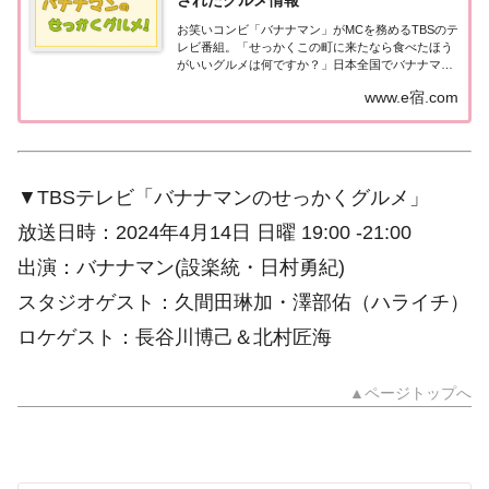
されたグルメ情報
お笑いコンビ「バナナマン」がMCを務めるTBSのテ
レビ番組。「せっかくこの町に来たなら食べたほう
がいいグルメは何ですか？」日本全国でバナナマン
日村さんが地元民オススメの絶品グルメを聞き込み
www.e宿.com
＆食べまくり！
▼TBSテレビ「バナナマンのせっかくグルメ」
放送日時：2024年4月14日 日曜 19:00 -21:00
出演：バナナマン(設楽統・日村勇紀)
スタジオゲスト：久間田琳加・澤部佑（ハライチ）
ロケゲスト：長谷川博己＆北村匠海
▲ページトップへ