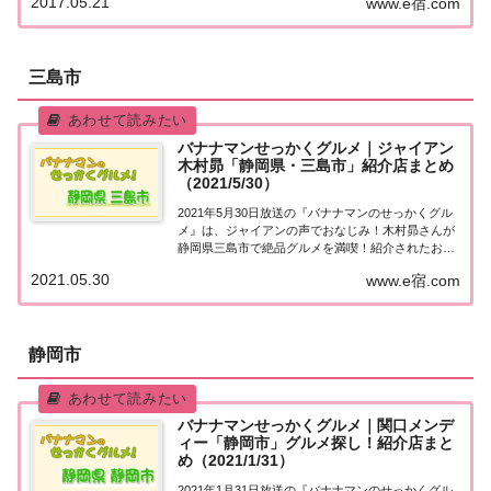
2017.05.21
www.e宿.com
グルメは何ですか？」日本全国でバナナマン日村さ
んが地元民オススメの絶品グルメを聞き込み＆食...
三島市
バナナマンせっかくグルメ｜ジャイアン
木村昴「静岡県・三島市」紹介店まとめ
（2021/5/30）
2021年5月30日放送の『バナナマンのせっかくグル
メ』は、ジャイアンの声でおなじみ！木村昴さんが
静岡県三島市で絶品グルメを満喫！紹介されたお店
をまとめました！詳しくはこちら！木村昴さんが
2021.05.30
www.e宿.com
「静岡県三島市」でグルメ探し地元の人に「せっか
くこの町に来たなら食べたほうがいいグルメは何
で...
静岡市
バナナマンせっかくグルメ｜関口メンデ
ィー「静岡市」グルメ探し！紹介店まと
め（2021/1/31）
2021年1月31日放送の『バナナマンのせっかくグル