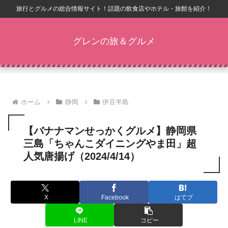
旅行とグルメの総合情報サイト！話題の飲食店やホテル・旅館を紹介！
グレンの旅＆グルメ
ホーム
静岡
伊豆半島
【バナナマンせっかくグルメ】静岡県
三島「ちゃんこダイニングやま田」超
人気唐揚げ（2024/4/14）
X
Facebook
はてブ
LINE
コピー