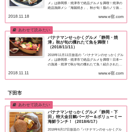
メ』は静岡県・焼津市で絶品グルメを満喫！焼津の
絶品漁師メシ「海賊焼き」、秋が旬！脂のノリ抜群
の極上戻りカツオ、高級マグロと旬な魚を贅沢にの
2018.11.18
www.e宿.com
せた豪華海鮮丼、焼津で大人気の「プロペラ麺」!?
名物・黒はんべのフライなど、紹介された...
バナナマンせっかくグルメ「静岡・焼
津」秋が旬の獲れたて魚を満喫！
（2018/11/11）
2018年11月11日放送の『バナナマンのせっかくグル
メ』は静岡県・焼津市で絶品グルメを満喫！日本一
の漁港・焼津で秋が旬の獲れたて魚！紹介されたお
店はこちら！静岡県・焼津市「せっかくこの町に来
2018.11.11
www.e宿.com
たなら食べたほうがいいグルメは何ですか？」日本
全国でバナナマン日村さんが地元民オススメの...
下田市
バナナマンせっかくグルメ「静岡・下
田」特大金目鯛バーガー＆ボリューミー
海鮮ランチ！（2018/6/17）
2018年6月17日放送の『バナナマンのせっかくグル