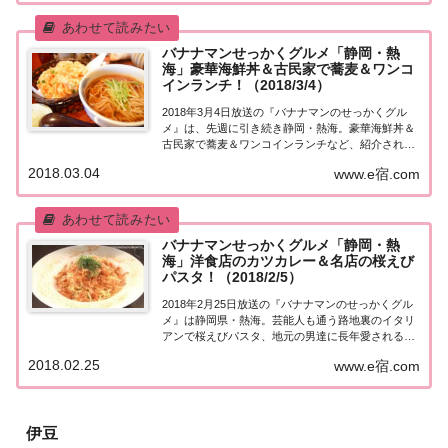
バナナマンせっかくグルメ「静岡・熱
海」豪華海鮮丼＆古民家で蕎麦＆ワンコ
インランチ！（2018/3/4）
2018年3月4日放送の『バナナマンのせっかくグル
メ』は、先週に引き続き静岡・熱海。豪華海鮮丼＆
古民家で蕎麦＆ワンコインランチなど、紹介された
お店はこちら！静岡・熱海「せっかくこの町に来た
2018.03.04
www.e宿.com
なら食べたほうがいいグルメは何ですか？」日本全
国でバナナマン日村さんが地元民オススメの絶品
グ...
バナナマンせっかくグルメ「静岡・熱
海」洋食店のカツカレー＆名店の桜えび
パスタ！（2018/2/5）
2018年2月25日放送の『バナナマンのせっかくグル
メ』は静岡県・熱海。芸能人も通う路地裏のイタリ
アンで桜えびパスタ、地元の男達に長年愛される洋
食店のカツカレー、奥様に人気！絶品ご飯のお供な
2018.02.25
www.e宿.com
ど、紹介されたお店はこちら！静岡・熱海「せっか
くこの町に来たなら食べたほうがいいグルメは何...
伊豆