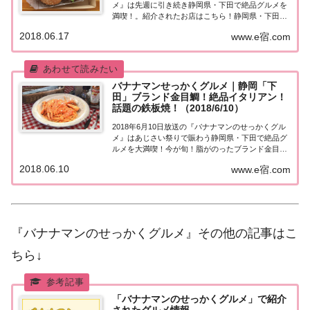
メ』は先週に引き続き静岡県・下田で絶品グルメを
満喫！。紹介されたお店はこちら！静岡県・下田
「せっかくこの町に来たなら食べたほうがいいグル
2018.06.17
www.e宿.com
メは何ですか？」日本全国でバナナマン日村さんが
地元民オススメの絶品グルメを聞き込み＆食べま
く...
バナナマンせっかくグルメ｜静岡「下
田」ブランド金目鯛！絶品イタリアン！
話題の鉄板焼！（2018/6/10）
2018年6月10日放送の『バナナマンのせっかくグル
メ』はあじさい祭りで賑わう静岡県・下田で絶品グ
ルメを大満喫！今が旬！脂がのったブランド金目鯛
＆築150年の洋館で絶品イタリアン＆話題の鉄板焼
2018.06.10
www.e宿.com
き、など紹介されたお店はこちら！静岡県・下田
「せっかくこの町に来たなら食べたほうがいいグ...
『バナナマンのせっかくグルメ』その他の記事はこ
ちら↓
「バナナマンのせっかくグルメ」で紹介