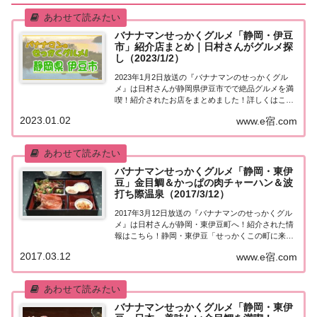
バナナマンせっかくグルメ「静岡・伊豆
市」紹介店まとめ｜日村さんがグルメ探
し（2023/1/2）
2023年1月2日放送の『バナナマンのせっかくグル
メ』は日村さんが静岡県伊豆市でで絶品グルメを満
喫！紹介されたお店をまとめました！詳しくはこち
ら！日村さんが「静岡県伊豆市」でグルメ探し地元
2023.01.02
www.e宿.com
の人に「せっかくこの町に来たなら食べたほうがい
いグルメは何ですか？」と聞き込み、地元民オス
ス...
バナナマンせっかくグルメ「静岡・東伊
豆」金目鯛＆かっぱの肉チャーハン＆波
打ち際温泉（2017/3/12）
2017年3月12日放送の『バナナマンのせっかくグル
メ』は日村さんが静岡・東伊豆町へ！紹介された情
報はこちら！静岡・東伊豆「せっかくこの町に来た
なら食べたほうがいいグルメは何ですか？」日本全
2017.03.12
www.e宿.com
国でバナナマン日村さんが地元民オススメの絶品グ
ルメを聞き込み＆食べまくり！今日も先週に引き...
バナナマンせっかくグルメ「静岡・東伊