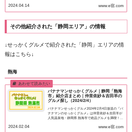
ました！詳しくはこちら！長谷川博己＆北村匠海
2024.04.14
www.e宿.com
「神奈川・鎌倉」でグルメ探し地元の人に「せっか
くこの町に来たなら食べた方がいいグルメは何で
す...
その他紹介された「静岡エリア」の情報
↓せっかくグルメで紹介された「静岡」エリアの情
報はこちら↓
熱海
バナナマンせっかくグルメ｜静岡「熱海
市」紹介店まとめ｜仲里依紗＆吉田羊の
グルメ探し（2024/2/4）
バナナマンせっかくグルメ2024年2月4日放送の『バ
ナナマンのせっかくグルメ』は仲里依紗＆吉田羊が
人気温泉地・静岡県 熱海市で絶品グルメを満喫！漁
港で人気の海の幸定食＆極上焼肉と白米を意外な食
2024.02.04
www.e宿.com
欲で平らげる！紹介されたお店やメニューをまとめ
ました！詳しくはこちら！仲里依紗＆吉田羊「...