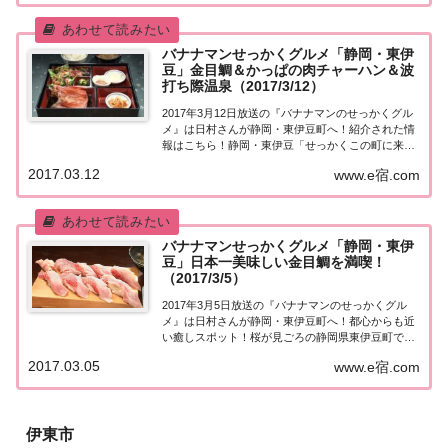
いグルメは何ですか？」と聞き込み、地元民オス
ス...
バナナマンせっかくグルメ「静岡・東伊
豆」金目鯛＆かっぱの肉チャーハン＆波
打ち際温泉（2017/3/12）
2017年3月12日放送の『バナナマンのせっかくグル
メ』は日村さんが静岡・東伊豆町へ！紹介された情
報はこちら！静岡・東伊豆「せっかくこの町に来た
なら食べたほうがいいグルメは何ですか？」日本全
2017.03.12
www.e宿.com
国でバナナマン日村さんが地元民オススメの絶品グ
ルメを聞き込み＆食べまくり！今日も先週に引き...
バナナマンせっかくグルメ「静岡・東伊
豆」日本一美味しい金目鯛を満喫！
（2017/3/5）
2017年3月5日放送の『バナナマンのせっかくグル
メ』は日村さんが静岡・東伊豆町へ！都心からも近
い癒しスポット！桜が見ごろの静岡県東伊豆町でグ
ルメ旅！紹介された情報はこちら！静岡・東伊豆
2017.03.05
www.e宿.com
「せっかくこの町に来たなら食べたほうがいいグル
メは何ですか？」日本全国でバナナマン日村さんが
地...
伊東市