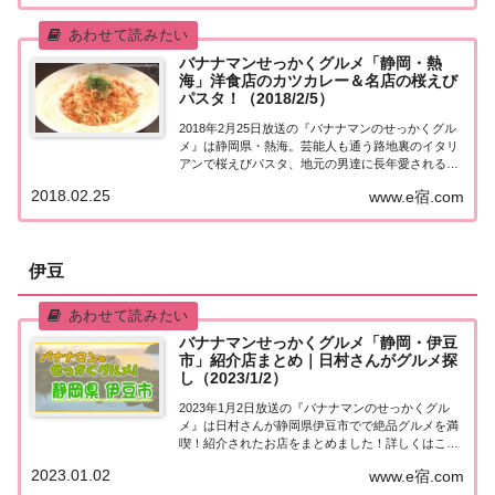
国でバナナマン日村さんが地元民オススメの絶品
グ...
バナナマンせっかくグルメ「静岡・熱
海」洋食店のカツカレー＆名店の桜えび
パスタ！（2018/2/5）
2018年2月25日放送の『バナナマンのせっかくグル
メ』は静岡県・熱海。芸能人も通う路地裏のイタリ
アンで桜えびパスタ、地元の男達に長年愛される洋
食店のカツカレー、奥様に人気！絶品ご飯のお供な
2018.02.25
www.e宿.com
ど、紹介されたお店はこちら！静岡・熱海「せっか
くこの町に来たなら食べたほうがいいグルメは何...
伊豆
バナナマンせっかくグルメ「静岡・伊豆
市」紹介店まとめ｜日村さんがグルメ探
し（2023/1/2）
2023年1月2日放送の『バナナマンのせっかくグル
メ』は日村さんが静岡県伊豆市でで絶品グルメを満
喫！紹介されたお店をまとめました！詳しくはこち
ら！日村さんが「静岡県伊豆市」でグルメ探し地元
2023.01.02
www.e宿.com
の人に「せっかくこの町に来たなら食べたほうがい