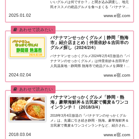
いいグルメは何ですか？」と聞き込み調査し、地元
民オススメの絶品グルメを食べまくる『バナナマン
せっかくグルメ』。2025年1月2日放送の『バナナマ
2025.01.02
www.e宿.com
ンのせっかくグルメ 新春SPは日村さんが静岡・熱
海＆伊豆の国で絶品グルメを満喫！絶品！うま...
バナナマンせっかくグルメ｜静岡「熱海
市」紹介店まとめ｜仲里依紗＆吉田羊の
グルメ探し（2024/2/4）
バナナマンせっかくグルメ2024年2月4日放送の『バ
ナナマンのせっかくグルメ』は仲里依紗＆吉田羊が
人気温泉地・静岡県 熱海市で絶品グルメを満喫！漁
港で人気の海の幸定食＆極上焼肉と白米を意外な食
2024.02.04
www.e宿.com
欲で平らげる！紹介されたお店やメニューをまとめ
ました！詳しくはこちら！仲里依紗＆吉田羊「...
バナナマンせっかくグルメ「静岡・熱
海」豪華海鮮丼＆古民家で蕎麦＆ワンコ
インランチ！（2018/3/4）
2018年3月4日放送の『バナナマンのせっかくグル
メ』は、先週に引き続き静岡・熱海。豪華海鮮丼＆
古民家で蕎麦＆ワンコインランチなど、紹介された
お店はこちら！静岡・熱海「せっかくこの町に来た
2018.03.04
www.e宿.com
なら食べたほうがいいグルメは何ですか？」日本全