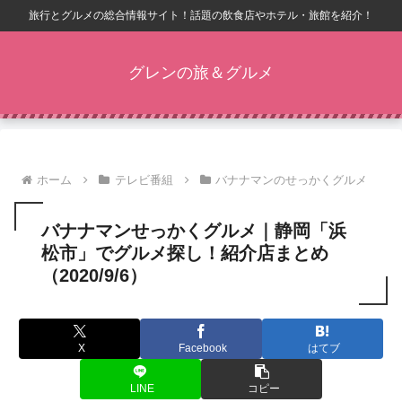
旅行とグルメの総合情報サイト！話題の飲食店やホテル・旅館を紹介！
グレンの旅＆グルメ
ホーム
テレビ番組
バナナマンのせっかくグルメ
バナナマンせっかくグルメ｜静岡「浜
松市」でグルメ探し！紹介店まとめ
（2020/9/6）
X
Facebook
はてブ
LINE
コピー