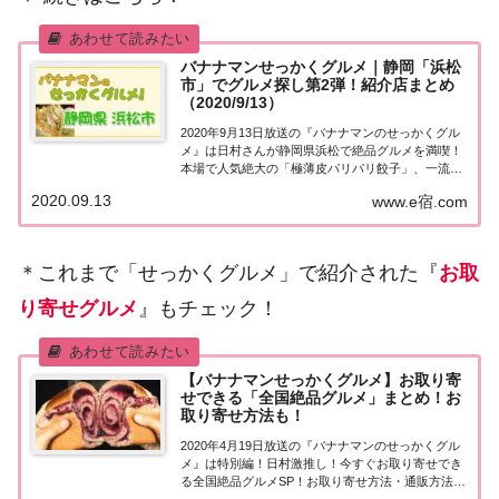
バナナマンせっかくグルメ｜静岡「浜松
市」でグルメ探し第2弾！紹介店まとめ
（2020/9/13）
2020年9月13日放送の『バナナマンのせっかくグル
メ』は日村さんが静岡県浜松で絶品グルメを満喫！
本場で人気絶大の「極薄皮パリパリ餃子」、一流職
人が夫婦で作り上げる行列「黄金色ラーメン」紹介
2020.09.13
www.e宿.com
されたお店をまとめました！詳しくはこちら！日村
さんが「静岡県浜松」へ！地元の人に「せっかく...
＊これまで「せっかくグルメ」で紹介された『
お取
り寄せグルメ
』もチェック！
【バナナマンせっかくグルメ】お取り寄
せできる「全国絶品グルメ」まとめ！お
取り寄せ方法も！
2020年4月19日放送の『バナナマンのせっかくグル
メ』は特別編！日村激推し！今すぐお取り寄せでき
る全国絶品グルメSP！お取り寄せ方法・通販方法に
ついてまとめました！今すぐお取り寄せできる全国