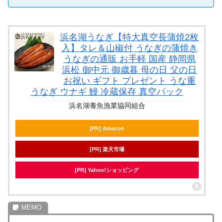
浜名湖うなぎ【特大真空長蒲焼2枚
入】タレ＆山椒付 うなぎの蒲焼き
うなぎの通販 お手軽 国産 静岡県
浜松 御中元 御歳暮 母の日 父の日
お祝い ギフト プレゼント うな重
うなぎ ウナギ 鰻 冷蔵保存 真空パック
浜名湖養魚漁業協同組合
[PR] Amazon
[PR] 楽天市場
[PR] Yahoo!ショッピング