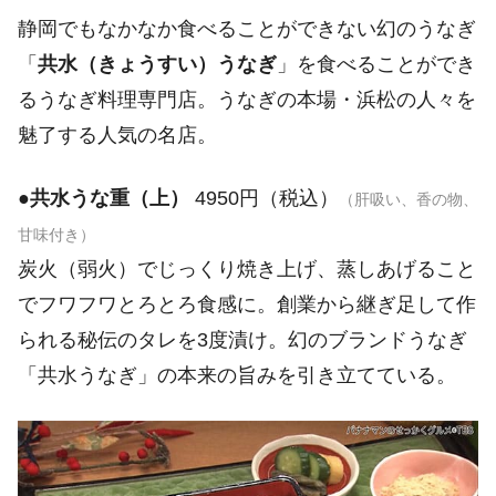
静岡でもなかなか食べることができない幻のうなぎ
「
共水（きょうすい）うなぎ
」を食べることができ
るうなぎ料理専門店。うなぎの本場・浜松の人々を
魅了する人気の名店。
●
共水うな重（上）
4950円（税込）
（肝吸い、香の物、
甘味付き）
炭火（弱火）でじっくり焼き上げ、蒸しあげること
でフワフワとろとろ食感に。創業から継ぎ足して作
られる秘伝のタレを3度漬け。幻のブランドうなぎ
「共水うなぎ」の本来の旨みを引き立てている。