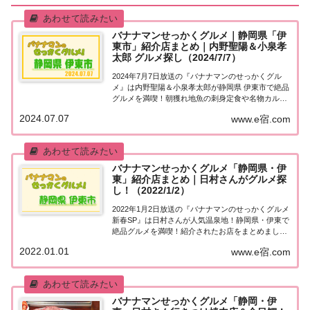
バナナマンせっかくグルメ｜静岡県「伊
東市」紹介店まとめ｜内野聖陽＆小泉孝
太郎 グルメ探し（2024/7/7）
2024年7月7日放送の『バナナマンのせっかくグル
メ』は内野聖陽＆小泉孝太郎が静岡県 伊東市で絶品
グルメを満喫！朝獲れ地魚の刺身定食や名物カルボ
ナーラなど、紹介されたお店やメニューをまとめま
2024.07.07
www.e宿.com
した！詳しくはこちら！内野聖陽＆小泉孝太郎「静
岡県 伊東市」でグルメ探し地元の人に「せっか...
バナナマンせっかくグルメ「静岡県・伊
東」紹介店まとめ｜日村さんがグルメ探
し！（2022/1/2）
2022年1月2日放送の『バナナマンのせっかくグルメ
新春SP』は日村さんが人気温泉地！静岡県・伊東で
絶品グルメを満喫！紹介されたお店をまとめまし
た！詳しくはこちら！日村さんが「静岡県・伊東」
2022.01.01
www.e宿.com
でグルメ探し地元の人に「せっかくこの町に来たな
ら食べたほうがいいグルメは何ですか？」と聞き...
バナナマンせっかくグルメ「静岡・伊