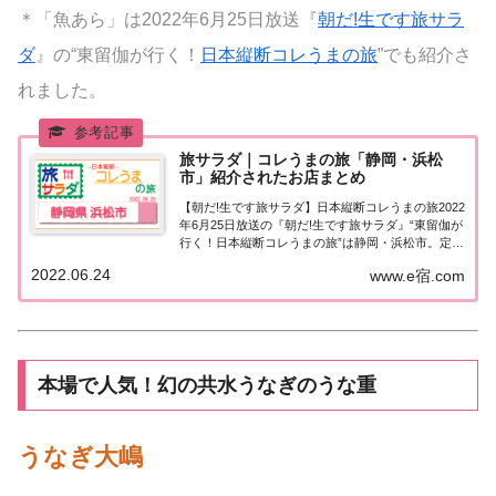
＊「魚あら」は2022年6月25日放送『
朝だ!生です旅サラ
ダ
』の“東留伽が行く！
日本縦断コレうまの旅
”でも紹介さ
れました。
旅サラダ｜コレうまの旅「静岡・浜松
市」紹介されたお店まとめ
【朝だ!生です旅サラダ】日本縦断コレうまの旅2022
年6月25日放送の『朝だ!生です旅サラダ』“東留伽が
行く！日本縦断コレうまの旅”は静岡・浜松市。定番
の浜松餃子から、この季節には嬉しい！高級食材の
2022.06.24
www.e宿.com
お鍋まで！紹介されたお店はこちら！コレうまの旅
「静岡・浜松市」「東留伽が行く！日本...
本場で人気！幻の共水うなぎのうな重
うなぎ大嶋