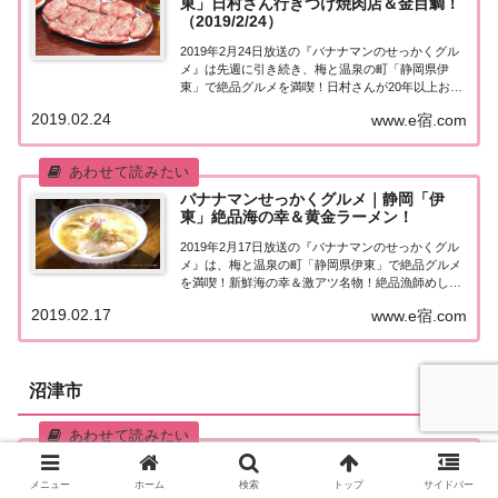
東」日村さん行きつけ焼肉店＆金目鯛！
（2019/2/24）
2019年2月24日放送の『バナナマンのせっかくグル
メ』は先週に引き続き、梅と温泉の町「静岡県伊
東」で絶品グルメを満喫！日村さんが20年以上お忍
びで通う焼肉店!?紹介されたお店はこちら！静岡・
2019.02.24
www.e宿.com
伊東「せっかくこの町に来たなら食べたほうがいい
グルメは何ですか？」日本全国でバナナマン日...
バナナマンせっかくグルメ｜静岡「伊
東」絶品海の幸＆黄金ラーメン！
2019年2月17日放送の『バナナマンのせっかくグル
メ』は、梅と温泉の町「静岡県伊東」で絶品グルメ
を満喫！新鮮海の幸＆激アツ名物！絶品漁師めし、
黄金スープの極上ラーメン、立ち食いそば屋の駅
2019.02.17
www.e宿.com
弁、マダム溺愛スイーツなど、紹介されたお店はこ
ちら！静岡・伊東「せっかくこの町に来たなら食
べ...
沼津市
バナナマンせっかくグルメ｜サンド伊達
＆ブラマヨ小杉「静岡・沼津」でグルメ
メニュー
ホーム
検索
トップ
サイドバー