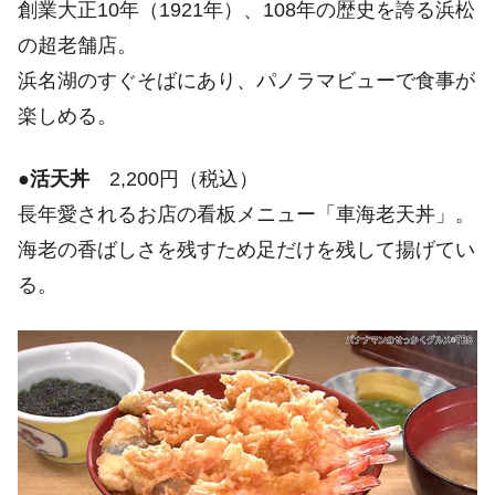
創業大正10年（1921年）、108年の歴史を誇る浜松
の超老舗店。
浜名湖のすぐそばにあり、パノラマビューで食事が
楽しめる。
●
活天丼
2,200円（税込）
長年愛されるお店の看板メニュー「車海老天丼」。
海老の香ばしさを残すため足だけを残して揚げてい
る。