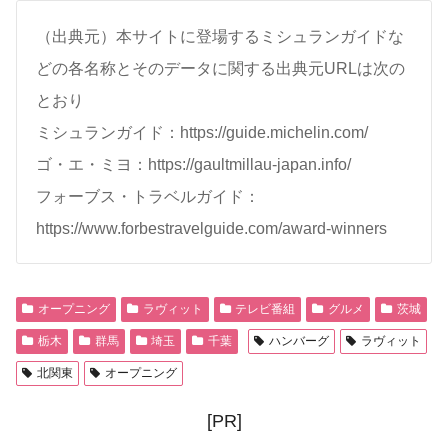
（出典元）本サイトに登場するミシュランガイドな
どの各名称とそのデータに関する出典元URLは次の
とおり
ミシュランガイド：https://guide.michelin.com/
ゴ・エ・ミヨ：https://gaultmillau-japan.info/
フォーブス・トラベルガイド：
https://www.forbestravelguide.com/award-winners
オープニング
ラヴィット
テレビ番組
グルメ
茨城
栃木
群馬
埼玉
千葉
ハンバーグ
ラヴィット
北関東
オープニング
[PR]