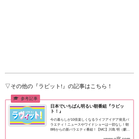
▽その他の『ラビット!』の記事はこちら！
日本でいちばん明るい朝番組『ラビッ
ト！』
今の暮らしが10倍楽しくなるライフアイデア発見バ
ラエティ！ニュースやワイドショーは一切なし！朝
8時からの新バラエティ番組！【MC】川島 明（麒
麟）、田村真子（TBSアナウンサー）
www.e宿.com