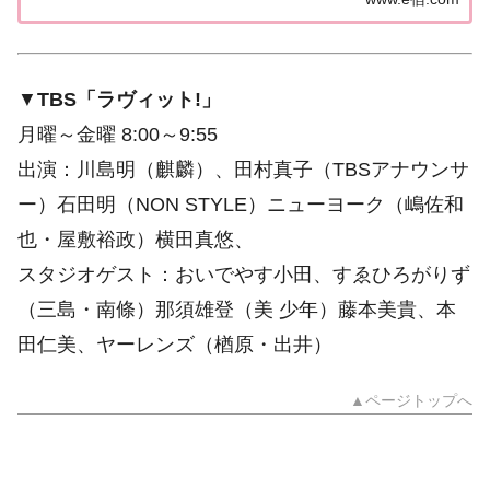
▼
TBS「ラヴィット!」
月曜～金曜 8:00～9:55
出演：川島明（麒麟）、田村真子（TBSアナウンサ
ー）石田明（NON STYLE）ニューヨーク（嶋佐和
也・屋敷裕政）横田真悠、
スタジオゲスト：おいでやす小田、すゑひろがりず
（三島・南條）那須雄登（美 少年）藤本美貴、本
田仁美、ヤーレンズ（楢原・出井）
▲ページトップへ