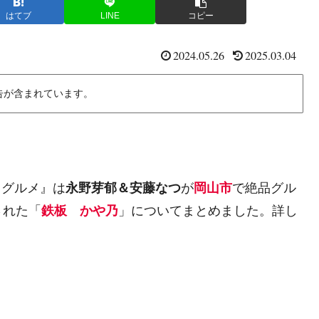
はてブ
LINE
コピー
2024.05.26
2025.03.04
告が含まれています。
くグルメ』は
永野芽郁＆安藤なつ
が
岡山市
で絶品グル
された「
鉄板 かや乃
」についてまとめました。詳し