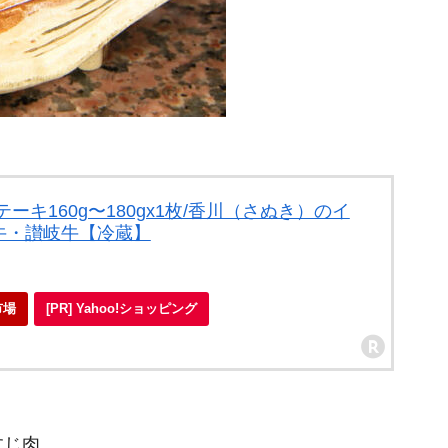
ーキ160g〜180gx1枚/香川（さぬき）のイ
牛・讃岐牛【冷蔵】
市場
[PR] Yahoo!ショッピング
すじ肉。