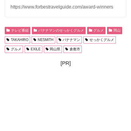
https://www.forbestravelguide.com/award-winners
テレビ番組
バナナマンのせっかくグルメ
グルメ
岡山
TAKAHIRO
NESMITH
バナナマン
せっかくグルメ
グルメ
EXILE
岡山県
倉敷市
[PR]