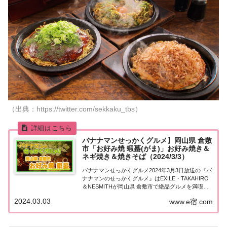
（出典：https://twitter.com/sekkaku_tbs）
バナナマンせっかくグルメ】岡山県 倉敷
市「お好み焼 蝦蟇(がま)」お好み焼き＆
ネギ焼き＆焼きそば（2024/3/3）
バナナマンせっかくグルメ2024年3月3日放送の『バ
ナナマンのせっかくグルメ』はEXILE・TAKAHIRO
＆NESMITHが岡山県 倉敷市で絶品グルメを満喫！
こちらのページではその中で紹介された「お好み焼
2024.03.03
www.e宿.com
蝦蟇」についてまとめました。詳しくはこちら！岡
山県 倉敷市「お好み焼 蝦...