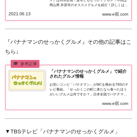
岡山県 井原市のオススメグルメを紹介！詳しくはこ
ちら！特別企画！是非ともせっかくグルメ今日は特
2021.06.13
www.e宿.com
別企画！今まで番組がロケで訪れたことのない町の
方々限定で「是非とも日村さんに食べてほしい...
『バナナマンのせっかくグルメ』その他の記事はこ
ちら↓
「バナナマンのせっかくグルメ」で紹介
されたグルメ情報
お笑いコンビ「バナナマン」がMCを務めるTBSのテ
レビ番組。「せっかくこの町に来たなら食べたほう
がいいグルメは何ですか？」日本全国でバナナマン
日村さんが地元民オススメの絶品グルメを聞き込み
www.e宿.com
＆食べまくり！
▼TBSテレビ「バナナマンのせっかくグルメ」