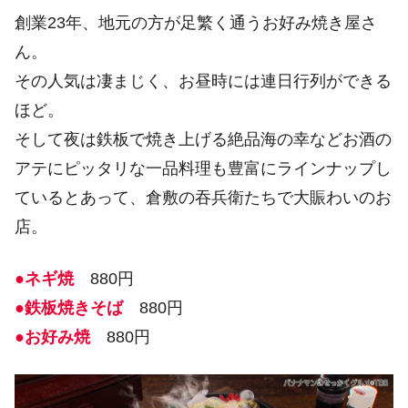
創業23年、地元の方が足繁く通うお好み焼き屋さ
ん。
その人気は凄まじく、お昼時には連日行列ができる
ほど。
そして夜は鉄板で焼き上げる絶品海の幸などお酒の
アテにピッタリな一品料理も豊富にラインナップし
ているとあって、倉敷の吞兵衛たちで大賑わいのお
店。
●ネギ焼
880円
●鉄板焼きそば
880円
●お好み焼
880円