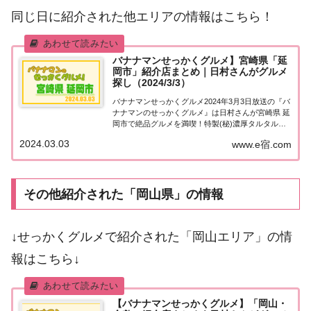
同じ日に紹介された他エリアの情報はこちら！
バナナマンせっかくグルメ】宮崎県「延
岡市」紹介店まとめ｜日村さんがグルメ
探し（2024/3/3）
バナナマンせっかくグルメ2024年3月3日放送の『バ
ナナマンのせっかくグルメ』は日村さんが宮崎県 延
岡市で絶品グルメを満喫！特製(秘)濃厚タルタルソ
ース＆甘酢タレの絶品チキン南蛮！名物！唐辛子＆
2024.03.03
www.e宿.com
ニンニクのパンチが効いた辛麺！開店前から行列！
驚きの人気を誇る(秘)鶏料理など、紹介さ...
その他紹介された「岡山県」の情報
↓せっかくグルメで紹介された「岡山エリア」の情
報はこちら↓
【バナナマンせっかくグルメ】「岡山・