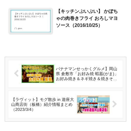
【キッチンぷいぷい】 かぼち
ゃの肉巻きフライ おろしマヨ
ソース（2016/10/25）
バナナマンせっかくグルメ】岡山
県 倉敷市「お好み焼 蝦蟇(がま)」
お好み焼き＆ネギ焼き＆焼きそば
（2024/3/3）
【ラヴィット】モグ散歩 in 遊座大
山商店街（板橋）紹介情報まとめ
（2023/3/4）