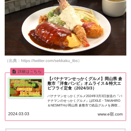
（出典：https://twitter.com/sekkaku_tbs）
【バナナマンせっかくグルメ】岡山県 倉
敷市「洋食バンビ」オムライス＆特大エ
ビフライ定食（2024/3/3）
バナナマンせっかくグルメ2024年3月3日放送の『バ
ナナマンのせっかくグルメ』はEXILE・TAKAHIRO
＆NESMITHが岡山県 倉敷市で絶品グルメを満喫！
こちらのページではその中で紹介された「洋食バン
2024.03.03
www.e宿.com
ビ」についてまとめました。詳しくはこちら！岡山
県 倉敷市「洋食バンビ」地元...