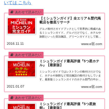
いては こちら
【ミシュランガイド】全エリア＆歴代掲
載店を徹底リサーチ
グルメ格付けガイドブックとして世界的に権威のあ
るミシュランガイド。グルメだけでなく、ホテルや
旅館といった宿泊施設、グリーンガイドとして観光
スポットなどのガイドブックも展開しています。日
2016.11.11
www.e宿.com
本版としては、2007年11月20日に「ミシュランガイ
ド東京版2008」が発売されてからエリアを...
ミシュランガイド最高評価『5つ星ホテ
ル』【最新版】
ミシュランガイドではレストランの格付けだけでな
く、ホテルや旅館など宿泊施設の格付けもしていま
す。最新版ミシュランガイドのホテル部門の中から
最高評価の『5つ星★★★★★』を獲得したホテル
2021.01.07
www.e宿.com
をまとめてみました♪ いずれのホテルも人気ランキ
ングなどで常に上位を賑わす有名ホテル。各ホテル
の...
ミシュランガイド最高評価『5つ星旅
館』【最新版】