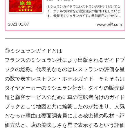
ミシュランガイドではレストランの格付けだけでな
く、ホテルや旅館など宿泊施設の格付けもしていま
す。最新版ミシュランガイドの旅館部門の中から最
高評価の『5つ星★★★★★』を獲得した旅館をま
2021.01.07
www.e宿.com
とめてみました♪ いずれも人気ランキングなどで常
に上位を賑わす有名旅館。各旅館の情報と口コミ評
価...
◎ミシュランガイドとは
フランスのミシュラン社により出版されるガイドブ
ックの総称。代表的なものはレストランの評価を星
の数で表すレストラン・ホテルガイド。そもそもは
タイヤメーカーのミシュラン社が、タイヤの販売促
進と顧客サービスのために車の運転者向けのガイド
ブックとして地図と共に編纂したのが始まり。人気
となった理由は覆面調査員による秘密裡の取材・評
価方法と、店の美味しさを星で表示するという評価