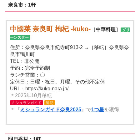
奈良市：1軒
中國菜 奈良町 枸杞 -kuko-
［中華料理］
グリ
ーンスター
住所：奈良県奈良市紀寺町913-2 →［移転］奈良県奈
良市鴨川町
TEL：非公開
予約：完全予約制
ランチ営業：〇
定休日：日曜・祝日、月曜、その他不定休
URL：https://kuko-nara.jp/
＊2025年10月移転
ミシュランガイド
追記
＊『
ミシュランガイド奈良2025
』で
1つ星
を獲得
明日香村：1軒