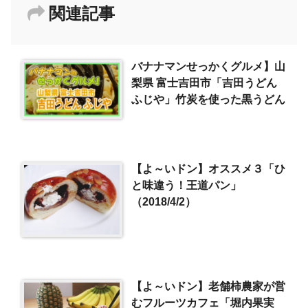
関連記事
バナナマンせっかくグルメ】山
梨県 富士吉田市「吉田うどん
ふじや」竹炭を使った黒うどん
【よ～いドン】オススメ３「ひ
と味違う！王道パン」
（2018/4/2）
【よ～いドン】老舗柿農家が営
むフルーツカフェ「堀内果実