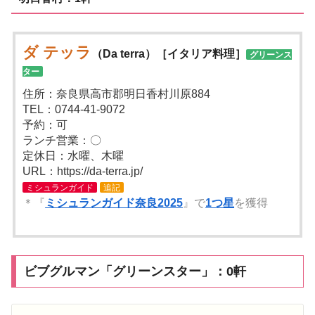
ダ テッラ
（Da terra）［イタリア料理］
グリーンス
ター
住所：奈良県高市郡明日香村川原884
TEL：0744-41-9072
予約：可
ランチ営業：〇
定休日：水曜、木曜
URL：https://da-terra.jp/
ミシュランガイド
追記
＊『
ミシュランガイド奈良2025
』で
1つ星
を獲得
ビブグルマン「グリーンスター」：0軒