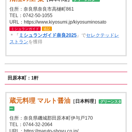
住所：奈良県奈良市高樋町861
TEL：0742-50-1055
URL：https://www.kiyosumi.jp/kiyosuminosato
ミシュランガイド
追記
＊『
ミシュランガイド奈良2025
』で
セレクテッドレ
ストラン
を獲得
田原本町：1軒
蔵元料理 マルト醤油
［日本料理］
グリーンスタ
ー
住所：奈良県磯城郡田原本町伊与戸170
TEL：0744-32-2064
URL：https://maruto-shoyu.co.jp/