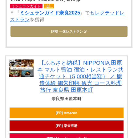
ミシュランガイド
追記
＊『
ミシュランガイド奈良2025
』で
セレクテッドレ
ストラン
を獲得
[PR] 一休レストラン
【ふるさと納税】NIPPONIA 田原
本 マルト醤油 宿泊・レストラン共
通チケット（5,000相当額） ／ 醸
造体験 御朱印帳 観光 コース料理
旅行 奈良県 田原本町
奈良県田原本町
[PR] Amazon
[PR] 楽天市場