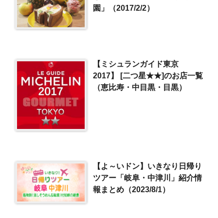
園」（2017/2/2）
【ミシュランガイド東京
2017】 [二つ星★★]のお店一覧
（恵比寿・中目黒・目黒）
【よ～いドン】いきなり日帰り
ツアー「岐阜・中津川」紹介情
報まとめ（2023/8/1）