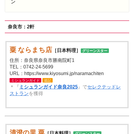
ン
奈良市：2軒
粟 ならまち店
［日本料理］
グリーンスター
住所：奈良県奈良市勝南院町1
TEL：0742-24-5699
URL：https://www.kiyosumi.jp/naramachiten
ミシュランガイド
追記
＊『
ミシュランガイド奈良2025
』で
セレクテッドレ
ストラン
を獲得
清澄の里 粟
［日本料理］
グリーンスター