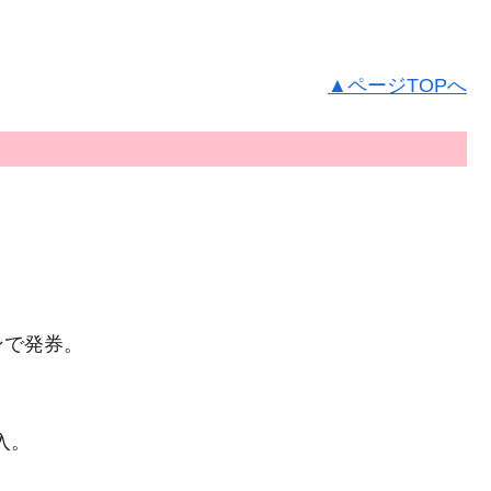
▲ページTOPへ
ンで発券。
入。