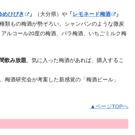
ゆめひびき
」
（大分県）や
「
レモネード梅酒
」
1種類もの梅酒が勢ぞろい。シャンパンのような微炭
アルコール20度の梅酒、バラ梅酒、いちごミルク梅
分間飲み放題
。気に入った梅酒があれば、購入するこ
や、梅酒研究会が考案した新感覚の「梅酒ビール」
▲ページTOPへ