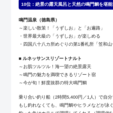
10位：絶景の露天風呂と天然の鳴門鯛を堪能
鳴門温泉（徳島県）
～楽しい散策！「うずしお」と「お遍路」
・世界最大級の「うずしお」が楽しめる
・四国八十八カ所めぐりの第1番札所「笠和山
■
ルネッサンスリゾートナルト
～お肌ツルツル！海一望の絶景露天
～鳴門の魅力を満喫できるリゾート宿
～今が旬！鮮度抜群の特大鳴門鯛
乗り合い釣り船（2時間5,400円／1人）で
もし釣れなくても、鳴門鯛やヒラメなどが泳ぐ釣