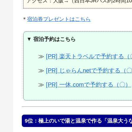
アクセス：大阪→（西日本JRバス約2時間1
＊
宿泊券プレゼントはこちら
▼
宿泊予約はこちら
≫
[PR] 楽天トラベルで予約する（
≫
[PR] じゃらんnetで予約する（
≫
[PR] 一休.comで予約する（〇）
9位：極上のいで湯と温泉で作る「温泉大う