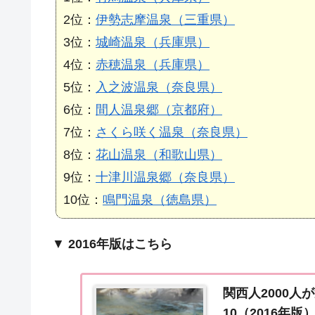
2位：
伊勢志摩温泉（三重県）
3位：
城崎温泉（兵庫県）
4位：
赤穂温泉（兵庫県）
5位：
入之波温泉（奈良県）
6位：
間人温泉郷（京都府）
7位：
さくら咲く温泉（奈良県）
8位：
花山温泉（和歌山県）
9位：
十津川温泉郷（奈良県）
10位：
鳴門温泉（徳島県）
▼
2016年版はこちら
関西人2000人
10（2016年版