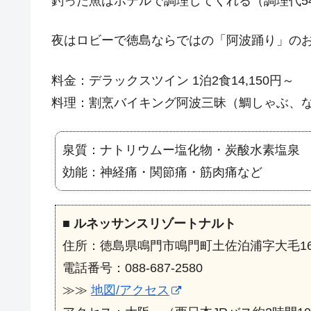
釣った魚はホテルで調理してくれる（調理代54
夜はロビーで徳島ならではの「阿波踊り」のお
料金：デラックスツイン 1泊2食14,150円～
料理：割烹バイキング阿波三昧（鯛しゃぶ、
泉質：ナトリウムー塩化物・炭酸水素塩泉
効能：神経痛・関節痛・筋肉痛など
■
ルネッサンスリゾートナルト
住所：徳島県鳴門市鳴門町土佐泊浦字大毛16-
電話番号：088-687-2580
≫≫
地図/アクセス