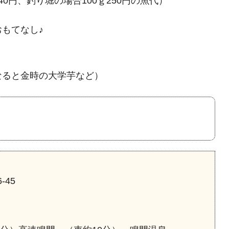
0円、釣り堀の場合100ｇ250円の魚代）
もてなし♪
なると金時の大学芋など）
45