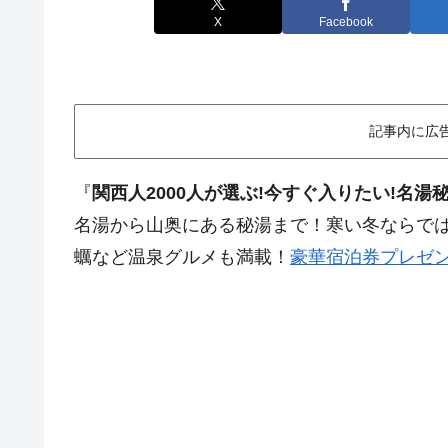
X
Facebook
記事内に広
『
関西人2000人が選ぶ!今すぐ入りたい!名湯
名湯から山奥にある秘湯まで！寒い冬ならで
蠣など温泉グルメも満載！
豪華宿泊券プレゼ