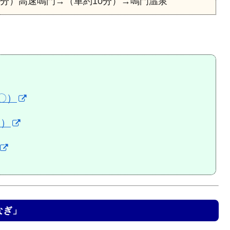
0分）高速鳴門→（車約10分）→鳴門温泉
〇）
〇）
なぎ」