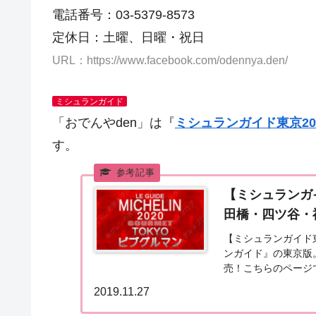
電話番号：03-5379-8573
定休日：土曜、日曜・祝日
URL：https://www.facebook.com/odennya.den/
ミシュランガイド
「おでんやden」は『
ミシュランガイド東京20
す。
【ミシュランガ
田橋・四ツ谷・
【ミシュランガイド
ンガイド』の東京版。
売！こちらのページ
を獲得したお店（飲食
2019.11.27