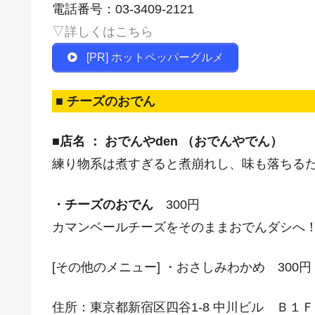
電話番号：03-3409-2121
▽詳しくはこちら
[PR] ホットペッパーグルメ
■ チーズのおでん
■店名 ： おでんやden （おでんやでん）
練り物系は煮すぎると煮崩れし、味も落ちる
・チーズのおでん
300円
カマンベールチーズをそのままおでんダシへ
[その他のメニュー] ・おさしみわかめ 300円
住所：東京都新宿区四谷1-8 中川ビル Ｂ１Ｆ