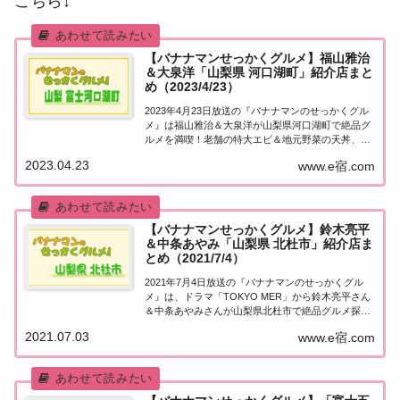
こちら↓
【バナナマンせっかくグルメ】福山雅治
＆大泉洋「山梨県 河口湖町」紹介店まと
め（2023/4/23）
2023年4月23日放送の『バナナマンのせっかくグル
メ』は福山雅治＆大泉洋が山梨県河口湖町で絶品グ
ルメを満喫！老舗の特大エビ＆地元野菜の天丼、名
店の和牛焼肉＆ビビンバなど、紹介されたお店やメ
2023.04.23
www.e宿.com
ニューをまとめました！詳しくはこちら！福山雅治
＆大泉洋「山梨県河口湖町」でグルメ探し地元の...
【バナナマンせっかくグルメ】鈴木亮平
＆中条あやみ「山梨県 北杜市」紹介店ま
とめ（2021/7/4）
2021年7月4日放送の『バナナマンのせっかくグル
メ』は、ドラマ「TOKYO MER」から鈴木亮平さん
＆中条あやみさんが山梨県北杜市で絶品グルメ探
し！紹介されたお店をまとめました！詳しくはこち
2021.07.03
www.e宿.com
ら！鈴木亮平＆中条あやみ「山梨県 北杜市」地元の
人に「せっかくこの町に来たなら食べたほう...