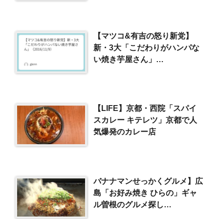
【マツコ&有吉の怒り新党】
新・3大「こだわりがハンパな
い焼き芋屋さん」
（2016/11/9）
【LIFE】京都・西院「スパイ
スカレー キテレツ」京都で人
気爆発のカレー店
バナナマンせっかくグルメ】広
島「お好み焼き ひらの」ギャ
ル曽根のグルメ探し
（2019/10/13）