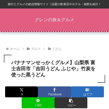
旅行とグルメの総合情報サイト！話題の飲食店やホテル・旅館を紹介！
グレンの旅＆グルメ
ホーム
グルメ
うどん
バナナマンせっかくグルメ】山梨県 富
士吉田市「吉田うどん ふじや」竹炭を
使った黒うどん
X
Facebook
はてブ
LINE
コピー