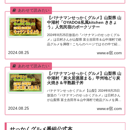
吉田市＆山中湖村」でグルメ探し地元の人に...
【バナナマンせっかくグルメ】山梨県 山
中湖村「OYADO&私風kitchen ききょ
う」人気民宿のポークソテー
2024年8月25日放送の『バナナマンのせっかくグル
メ』は日村さんが山梨県 富士吉田市＆山中湖村で絶
品グルメを満喫！こちらのページではその中で紹介
された「OYADO&私風kitchen ききょう」について
2024.08.25
www.e宿.com
まとめました。詳しくはこちら！山梨県 山中湖村
「OYADO&私風kitche...
【バナナマンせっかくグルメ】山梨県 山
中湖村「炭火居酒屋まる」甲州地どり炭
火焼き＆半熟親子丼
バナナマンせっかくグルメ【山梨】2024年8月25日
放送の『バナナマンのせっかくグルメ』は日村さん
が山梨県 富士吉田市＆山中湖村で絶品グルメを満
喫！こちらのページではその中で紹介された「炭火
2024.08.25
www.e宿.com
居酒屋⭕️(まる)」についてまとめました。詳しくは
こちら！山梨県 山中湖村「山中湖炭火焼⭕...
せっかくグルメ番組公式本