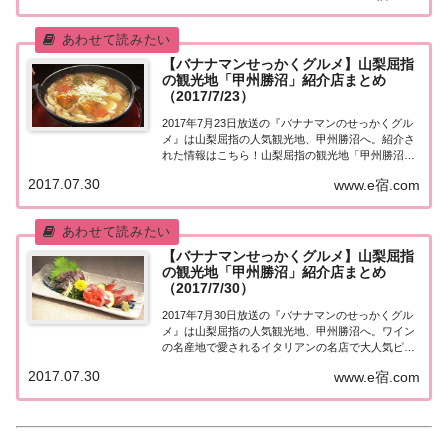
ら！今が旬！ぶどう狩りの街「山梨県・甲府」
「せ...
【バナナマンせっかくグルメ】山梨屈指
の観光地「甲州勝沼」紹介店まとめ
（2017/7/23）
2017年7月23日放送の『バナナマンのせっかくグル
メ』は山梨屈指の人気観光地、甲州勝沼へ。紹介さ
れた情報はこちら！山梨屈指の観光地「甲州勝沼」
「せっかくこの町に来たなら食べたほうがいいグル
2017.07.30
www.e宿.com
メは何ですか？」日本全国でバナナマン日村さんが
地元民オススメの絶品グルメを聞き込み＆食べま...
【バナナマンせっかくグルメ】山梨屈指
の観光地「甲州勝沼」紹介店まとめ
（2017/7/30）
2017年7月30日放送の『バナナマンのせっかくグル
メ』は山梨屈指の人気観光地、甲州勝沼へ。ワイン
の名産地で愛されるイタリアンの名店で大人気ピザ
＆パエリア！郷土料理鳥もつ＆馬もつ！紹介された
2017.07.30
www.e宿.com
情報はこちら！山梨屈指の観光地「甲州勝沼」「せ
っかくこの町に来たなら食べたほうがいいグルメ...