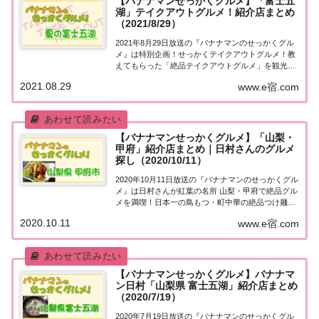
【バナナマンせっかくグルメ】「富士五
湖」テイクアウトグルメ！紹介店まとめ
（2021/8/29）
2021年8月29日放送の『バナナマンのせっかくグル
メ』は特別企画！せっかくテイクアウトグルメ！教
えてもらった「絶品テイクアウトグルメ」を観光協
会オススメの「絶景スポット」で満喫！今回は夏の
2021.08.29
www.e宿.com
富士五湖！紹介された情報をまとめました！せっか
くテイクアウトグルメ「富士五湖」今日は特別企...
【バナナマンせっかくグルメ】「山梨・
甲府」紹介店まとめ｜日村さんのグルメ
探し（2020/10/11）
2020年10月11日放送の『バナナマンのせっかくグル
メ』は日村さんが紅葉の名所 山梨・甲府で絶品グル
メを満喫！日本一の鳥もつ・町中華の絶品つけ麺な
ど、紹介されたお店をまとめました！詳しくはこち
2020.10.11
www.e宿.com
ら！日村さんが「山梨・甲府」へ！地元の人に「せ
っかくこの町に来たなら食べたほうがいいグ...
【バナナマンせっかくグルメ】バナナマ
ン日村「山梨県 富士五湖」紹介店まとめ
（2020/7/19）
2020年7月19日放送の『バナナマンのせっかくグル