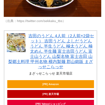
（出典：https://twitter.com/sekkaku_tbs）
吉田のうどん 4人前（2人前×2袋セ
ット） 吉田うどん よしだうどん
うどん 半生うどん 極太うどん 極
太めん 半生麺 富士吉田うどん 富
士山うどん 山梨名物 富士吉田 山
梨郷土料理 甲州名物 横内製麺 郡山銘販 まざ
っせこらっせ
まざっせこらっせ 楽天市場店
[PR] Amazon
[PR] 楽天市場
[PR] Yahoo!ショッピング