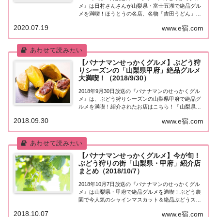
メ』は日村さんさんが山梨県・富士五湖で絶品グル
メを満喫！ほうとうの名店、名物「吉田うどん」、
新鮮フルーツを使った特大パフェ、人気カフェのア
2020.07.19
www.e宿.com
ップルパイ、超特大エビフライなど、紹介されたお
店をまとめました！詳しくはこちら！日村さんが...
【バナナマンせっかくグルメ】ぶどう狩
りシーズンの「山梨県甲府」絶品グルメ
大満喫！（2018/9/30）
2018年9月30日放送の『バナナマンのせっかくグル
メ』は、ぶどう狩りシーズンの山梨県甲府で絶品グ
ルメを満喫！紹介されたお店はこちら！「山梨県甲
府」絶品グルメ大満喫！「せっかくこの町に来たな
2018.09.30
www.e宿.com
ら食べたほうがいいグルメは何ですか？」日本全国
でバナナマン日村さんが地元民オススメの絶品グ...
【バナナマンせっかくグルメ】今が旬！
ぶどう狩りの街「山梨県・甲府」紹介店
まとめ（2018/10/7）
2018年10月7日放送の『バナナマンのせっかくグル
メ』は山梨県・甲府で絶品グルメを満喫！ぶどう農
園で今人気のシャインマスカット＆絶品ぶどうスイ
ーツを食べまくり！鳥もつ煮発祥のお店、人気イタ
2018.10.07
www.e宿.com
リアンの地獄パスタなど、紹介されたお店はこち