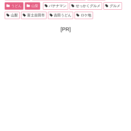
うどん
山梨
バナナマン
せっかくグルメ
グルメ
山梨
富士吉田市
吉田うどん
ロケ地
[PR]