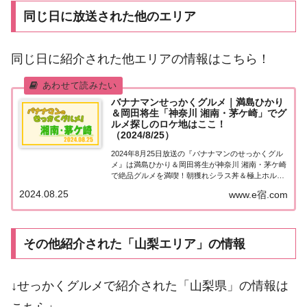
同じ日に放送された他のエリア
同じ日に紹介された他エリアの情報はこちら！
バナナマンせっかくグルメ｜満島ひかり
＆岡田将生「神奈川 湘南・茅ケ崎」でグ
ルメ探しのロケ地はここ！
（2024/8/25）
2024年8月25日放送の『バナナマンのせっかくグル
メ』は満島ひかり＆岡田将生が神奈川 湘南・茅ケ崎
で絶品グルメを満喫！朝獲れシラス丼＆極上ホルモ
ン焼きなど、紹介されたお店やメニューをまとめま
2024.08.25
www.e宿.com
した！詳しくはこちら！満島ひかり＆岡田将生「神
奈川 湘南・茅ケ崎」でグルメ探し地元の人に...
その他紹介された「山梨エリア」の情報
↓せっかくグルメで紹介された「山梨県」の情報は