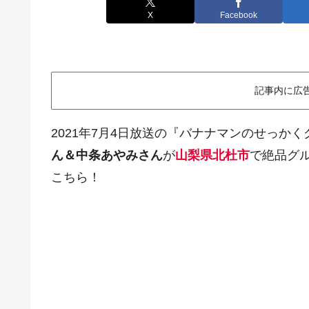
X
Facebook
記事内に広
2021年7月4日放送の『バナナマンのせっかく
ん＆中条あやみさん
が
山梨県北杜市
で絶品グ
こちら！