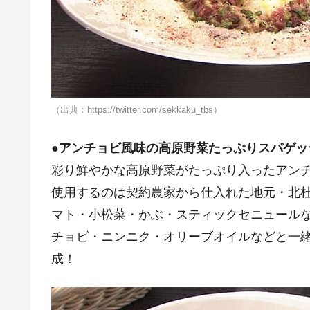
（出典：https://twitter.com/sekkaku_tbs）
●
アンチョビ風味の高原野菜たっぷりスパゲッ
彩り鮮やかな高原野菜がたっぷり入ったアン
使用するのは契約農家から仕入れた地元・北
マト・小松菜・かぶ・スティックセニュール
チョビ・ニンニク・オリーブオイルなどと一
成！