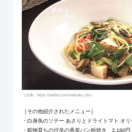
（出典：https://twitter.com/sekkaku_tbs）
［その他紹介されたメニュー］
・白身魚のソテー あさりとドライトマト オリー
・穀物育ちの仔羊の香草パン粉焼き 2,180