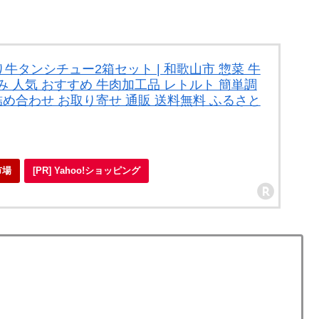
タンシチュー2箱セット | 和歌山市 惣菜 牛
 人気 おすすめ 牛肉加工品 レトルト 簡単調
詰め合わせ お取り寄せ 通販 送料無料 ふるさと
市場
[PR] Yahoo!ショッピング