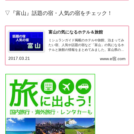
業・リ...
▽『富山』話題の宿・人気の宿をチェック！
富山の気になるホテル＆旅館
ミシュランガイド掲載のホテルや旅館、泊まってみ
たい宿、人気や話題の宿など「富山」の気になるホ
テルと旅館の情報をまとめてみました。富山県の気
になるホテル＆旅館テレビで取り上げられたホテル
2017.03.21
www.e宿.com
や旅館▽【旅サラダ】ゲストの旅 ～ 現代アートで
飾られたホテル『リバーリトリート雅樂倶』（202...