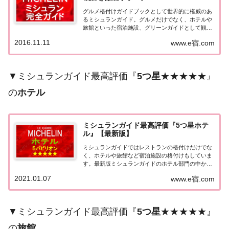
グルメ格付けガイドブックとして世界的に権威のあ
るミシュランガイド。グルメだけでなく、ホテルや
旅館といった宿泊施設、グリーンガイドとして観光
スポットなどのガイドブックも展開しています。日
2016.11.11
www.e宿.com
本版としては、2007年11月20日に「ミシュランガイ
ド東京版2008」が発売されてからエリアを...
▼ミシュランガイド最高評価『
5つ星
★★★★★』
の
ホテル
ミシュランガイド最高評価『5つ星ホテ
ル』【最新版】
ミシュランガイドではレストランの格付けだけでな
く、ホテルや旅館など宿泊施設の格付けもしていま
す。最新版ミシュランガイドのホテル部門の中から
最高評価の『5つ星★★★★★』を獲得したホテル
2021.01.07
www.e宿.com
をまとめてみました♪ いずれのホテルも人気ランキ
ングなどで常に上位を賑わす有名ホテル。各ホテル
の...
▼ミシュランガイド最高評価『
5つ星
★★★★★』
の
旅館