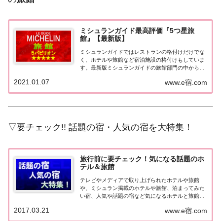
ミシュランガイド最高評価『5つ星旅
館』【最新版】
ミシュランガイドではレストランの格付けだけでな
く、ホテルや旅館など宿泊施設の格付けもしていま
す。最新版ミシュランガイドの旅館部門の中から最
高評価の『5つ星★★★★★』を獲得した旅館をま
2021.01.07
www.e宿.com
とめてみました♪ いずれも人気ランキングなどで常
に上位を賑わす有名旅館。各旅館の情報と口コミ評
価...
▽要チェック!! 話題の宿・人気の宿を大特集！
旅行前に要チェック！気になる話題のホ
テル＆旅館
テレビやメディアで取り上げられたホテルや旅館
や、ミシュラン掲載のホテルや旅館、泊まってみた
い宿、人気や話題の宿など気になるホテルと旅館の
情報をまとめました。旅行や出張前にチェックして
2017.03.21
www.e宿.com
みてください♪気になる話題のホテル＆旅館北海
道・東北の宿北海道の宿 メディア（TV）掲載 開