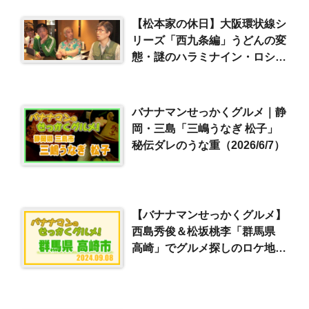
【松本家の休日】大阪環状線シ
リーズ「西九条編」うどんの変
態・謎のハラミナイン・ロシア
ンたこ焼き（2018/4/28）
バナナマンせっかくグルメ｜静
岡・三島「三嶋うなぎ 松子」
秘伝ダレのうな重（2026/6/7）
【バナナマンせっかくグルメ】
西島秀俊＆松坂桃李「群馬県
高崎」でグルメ探しのロケ地は
ここ！（2024/9/8）