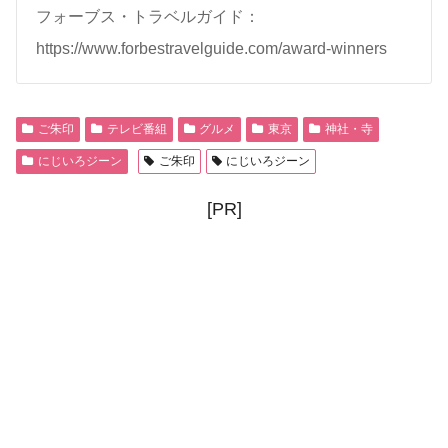
フォーブス・トラベルガイド：
https://www.forbestravelguide.com/award-winners
ご朱印
テレビ番組
グルメ
東京
神社・寺
にじいろジーン
ご朱印
にじいろジーン
[PR]