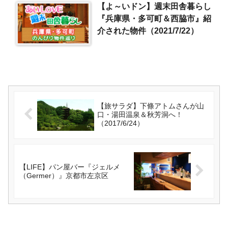
【よ～いドン】週末田舎暮らし
『兵庫県・多可町＆西脇市』紹
介された物件（2021/7/22）
【旅サラダ】下條アトムさんが山
口・湯田温泉＆秋芳洞へ！
（2017/6/24）
【LIFE】パン屋バー『ジェルメ
（Germer）』京都市左京区