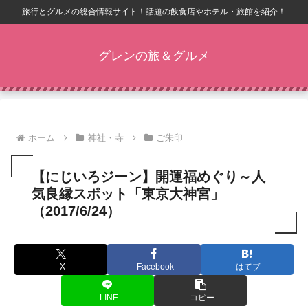
旅行とグルメの総合情報サイト！話題の飲食店やホテル・旅館を紹介！
グレンの旅＆グルメ
ホーム
神社・寺
ご朱印
【にじいろジーン】開運福めぐり～人
気良縁スポット「東京大神宮」
（2017/6/24）
X
Facebook
はてブ
LINE
コピー