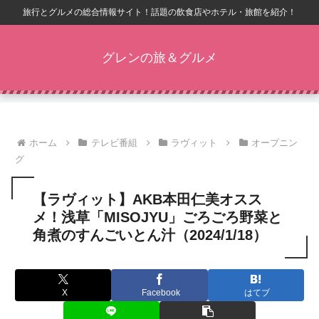
旅行とグルメの総合情報サイト！話題の飲食店やホテル・旅館を紹介！
グレンの旅＆グルメ
ホーム
テレビ番組
ラヴィット
オープニン
グ
【ラヴィット】AKB本田仁美オスス
メ！浅草「MISOJYU」ごろごろ野菜と
角煮のすんごいとん汁（2024/1/18）
X
Facebook
はてブ