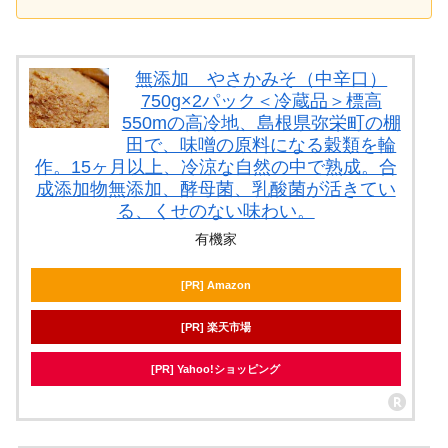
無添加 やさかみそ（中辛口）
750g×2パック＜冷蔵品＞標高
550mの高冷地、島根県弥栄町の棚
田で、味噌の原料になる穀類を輪
作。15ヶ月以上、冷涼な自然の中で熟成。合
成添加物無添加、酵母菌、乳酸菌が活きてい
る、くせのない味わい。
有機家
[PR] Amazon
[PR] 楽天市場
[PR] Yahoo!ショッピング