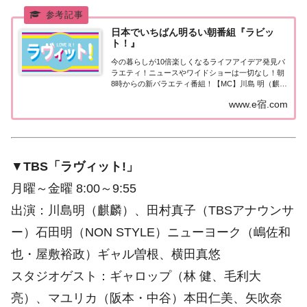
日本でいちばん明るい朝番組『ラビッ
ト！』
今の暮らしが10倍楽しくなるライフアイデア発見バ
ラエティ！ニュースやワイドショーは一切なし！朝
8時からの新バラエティ番組！【MC】川島 明（麒
麟）、田村真子（TBSアナウンサー）
www.e宿.com
▼
TBS「ラヴィット!」
月曜～金曜 8:00～9:55
出演：川島明（麒麟）、田村真子（TBSアナウンサ
ー）石田明（NON STYLE）ニューヨーク（嶋佐和
也・屋敷裕政）ギャル曽根、横田真悠
スタジオゲスト：ギャロップ（林 健、毛利大
亮）、マユリカ（阪本・中谷）本田仁美、矢吹奈