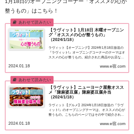
1月18日のオープニングコーナー「オススメの心が
整うもの」はこちら！
【ラヴィット】1月18日 木曜オープニン
グ「オススメの心が整うもの」
（2024/1/18）
ラヴィット【オープニング】2024年1月18日放送の
『ラヴィット!』オープニングコーナーのテーマはオ
ススメの心が整うもの。紹介された商品やお店など
をまとめました。くわしい情報はこちら！オススメ
2024.01.18
www.e宿.com
の心が整うもの今日1月18日はサッカー元日本代表
長谷部誠選手の40歳の誕生日。そこで、...
【ラヴィット】ニューヨーク屋敷オスス
メ「陳麻婆豆腐」陳麻婆豆腐弁当
（2024/1/18）
ラヴィット【グルメ】2024年1月18日放送の『ラヴ
ィット!』のオープニングテーマは、オススメの心が
整うもの。こちらのページではその中で紹介された
ニューヨーク屋敷さんのオススメ！「陳麻婆豆腐」
2024.01.18
www.e宿.com
についてまとめました。詳しくはこちら！ニューヨ
ーク屋敷オススメ「陳麻婆豆腐弁当」今日のオ...