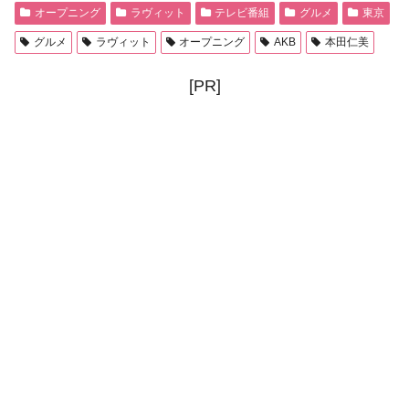
オープニング
ラヴィット
テレビ番組
グルメ
東京
グルメ
ラヴィット
オープニング
AKB
本田仁美
[PR]