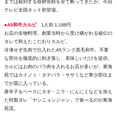
までは殺到する取材依頼を全て断ってきたが、今回
テレビ全国ネット初登場。
●A5和牛カルビ
1人前 1,188円
お店の名物料理。創業当時から受け継がれる秘伝の
タレで和えたこだわりカルビ。
冷凍せず生肉で仕入れたA5ランク黒毛和牛。不要
な部分を徹底的に削ぎ落し、美味しいだけを提供。
カルビはお肉のバラ肉を入れるお店が多いが、東海
苑ではカイノミ・タテバラ・ササミなど希少部位ま
でが皿に入っている。
唐辛子をベースにネギ・ニラ・にんにくなどを加え
た特製ダレ「ヤンニョンジャン」で食べるのが東海
苑流。