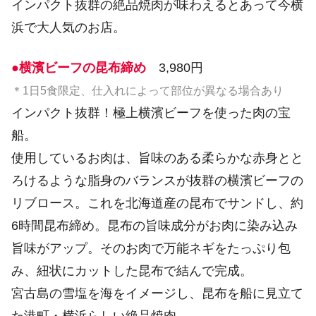
インパクト抜群の絶品焼肉が味わえるとあって今横
浜で大人気のお店。
●横濱ビーフの昆布締め
3,980円
＊1日5食限定、仕入れによって部位が異なる場合あり
インパクト抜群！極上横濱ビーフを使った肉の宝
船。
使用しているお肉は、旨味のある柔らかな赤身とと
ろけるような脂身のバランスが抜群の横濱ビーフの
リブロース。これを北海道産の昆布でサンドし、約
6時間昆布締め。昆布の旨味成分がお肉に染み込み
旨味がアップ。そのお肉で万能ネギをたっぷり包
み、紐状にカットした昆布で結んで完成。
宮古島の雪塩を海をイメージし、昆布を船に見立て
た港町・横浜らしい絶品焼肉。