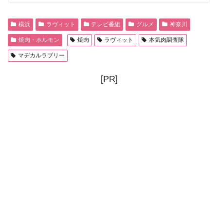
横浜
ラヴィット
テレビ番組
グルメ
神奈川
焼肉・ホルモン
焼肉
ラヴィット
本気肉調査隊
マヂカルラブリー
[PR]