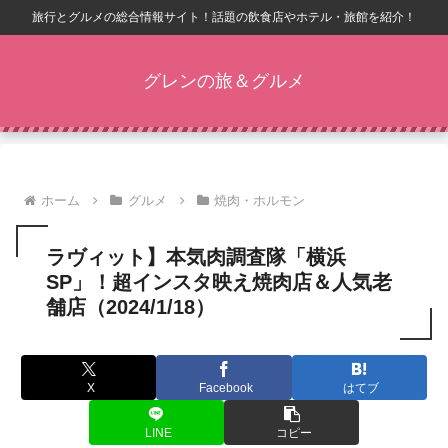
旅行とグルメの総合情報サイト！話題の飲食店やホテル・旅館を紹介！
グレンの旅＆グルメ
ホーム
グルメ
焼肉・ホルモン
ラヴィット】本気肉調査隊「横浜
SP」！超インスタ映え焼肉店＆人気老
舗店（2024/1/18）
X
Facebook
はてブ
LINE
コピー