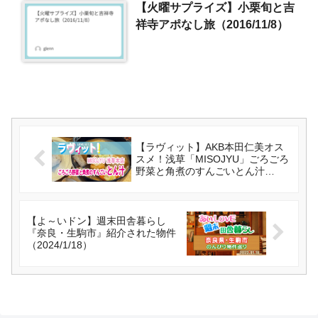
【火曜サプライズ】小栗旬と吉
祥寺アポなし旅（2016/11/8）
【ラヴィット】AKB本田仁美オス
スメ！浅草「MISOJYU」ごろごろ
野菜と角煮のすんごいとん汁
（2024/1/18）
【よ～いドン】週末田舎暮らし
『奈良・生駒市』紹介された物件
（2024/1/18）