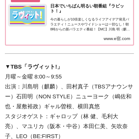
日本でいちばん明るい朝番組『ラビッ
ト！』
今の暮らしが10倍楽しくなるライフアイデア発見バ
ラエティ！ニュースやワイドショーは一切なし！朝
8時からの新バラエティ番組！【MC】川島 明（麒
麟）、田村真子（TBSアナウンサー）
www.e宿.com
▼
TBS「ラヴィット!」
月曜～金曜 8:00～9:55
出演：川島明（麒麟）、田村真子（TBSアナウンサ
ー）石田明（NON STYLE）ニューヨーク（嶋佐和
也・屋敷裕政）ギャル曽根、横田真悠
スタジオゲスト：ギャロップ（林 健、毛利大
亮）、マユリカ（阪本・中谷）本田仁美、矢吹奈
子、LEO（BE:FIRST）