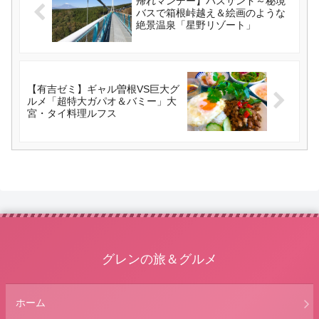
帰れマンデー】バスサンド～秘境
バスで箱根峠越え＆絵画のような
絶景温泉「星野リゾート」
【有吉ゼミ】ギャル曽根VS巨大グ
ルメ「超特大ガパオ＆バミー」大
宮・タイ料理ルフス
グレンの旅＆グルメ
ホーム