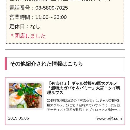
電話番号：03-5809-7025
営業時間：11:00～23:00
定休日：なし
＊閉店しました
その他紹介された情報はこちら
【有吉ゼミ】ギャル曽根VS巨大グルメ
「超特大ガパオ＆バミー」大宮・タイ料
理ルフス
2019年5月6日放送の『有吉ゼミ』はギャル曽根VS
巨大グルメ。鍋ごと！超特大ガパオ＆バミーに伝説
アーティスト軍団が挑戦！カブキロックス氏神一
番、元「たま」の石川浩司、そして芸人ワタリ119
2019.05.06
www.e宿.com
が奇跡を！？紹介された情報はこちら！ギャル曽根
VS巨大グルメ4.2kg超！超特大ガパオ＆バ...