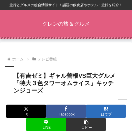
旅行とグルメの総合情報サイト！話題の飲食店やホテル・旅館を紹介！
グレンの旅＆グルメ
ホーム
テレビ番組
【有吉ゼミ】ギャル曽根VS巨大グルメ
「特大３色タワーオムライス」キッチ
ンジョーズ
X
Facebook
はてブ
LINE
コピー