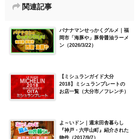
関連記事
バナナマンせっかくグルメ｜福
岡市「海豚や」豚骨醤油ラーメ
ン（2026/3/22）
【ミシュランガイド大分
2018】ミシュランプレートの
お店一覧（大分市／フレンチ）
よ～いドン｜週末田舎暮らし
『神戸・六甲山町』紹介された
物件（2017/9/7）