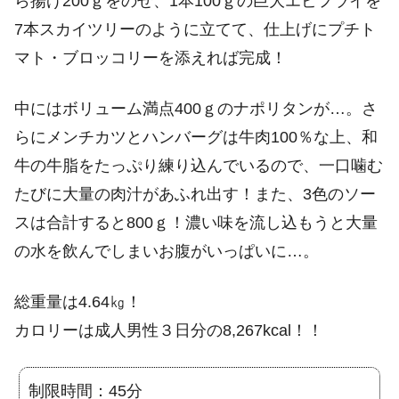
ら揚げ200ｇをのせ、1本100ｇの巨大エビフライを
7本スカイツリーのように立てて、仕上げにプチト
マト・ブロッコリーを添えれば完成！
中にはボリューム満点400ｇのナポリタンが…。さ
らにメンチカツとハンバーグは牛肉100％な上、和
牛の牛脂をたっぷり練り込んでいるので、一口噛む
たびに大量の肉汁があふれ出す！また、3色のソー
スは合計すると800ｇ！濃い味を流し込もうと大量
の水を飲んでしまいお腹がいっぱいに…。
総重量は4.64㎏！
カロリーは成人男性３日分の8,267kcal！！
制限時間：45分