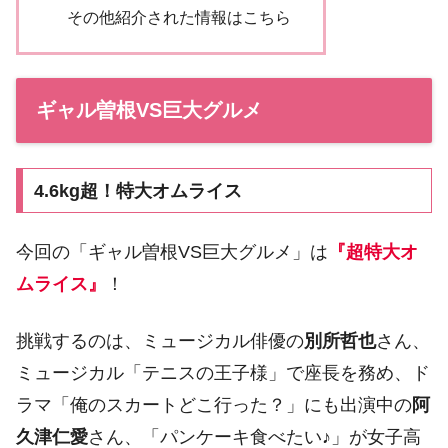
その他紹介された情報はこちら
ギャル曽根VS巨大グルメ
4.6kg超！特大オムライス
今回の「ギャル曽根VS巨大グルメ」は
『超特大オ
ムライス』
！
挑戦するのは、ミュージカル俳優の
別所哲也
さん、
ミュージカル「テニスの王子様」で座長を務め、ド
ラマ「俺のスカートどこ行った？」にも出演中の
阿
久津仁愛
さん、「パンケーキ食べたい♪」が女子高