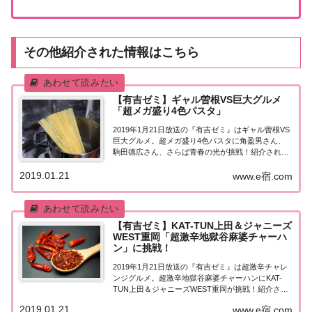
その他紹介された情報はこちら
【有吉ゼミ】ギャル曽根VS巨大グルメ
「超メガ盛り4色パスタ」
2019年1月21日放送の『有吉ゼミ』はギャル曽根VS
巨大グルメ。超メガ盛り4色パスタに角盈男さん、
駒田徳広さん、さらば青春の光が挑戦！紹介された
情報はこちら！ギャル曽根VS巨大グルメ「10人前！
2019.01.21
超メガ盛り4色パスタ」今回の「ギャル曽根VS巨大
www.e宿.com
グルメ」は『超メガ盛り4色パスタ』！...
【有吉ゼミ】KAT-TUN上田＆ジャニーズ
WEST重岡「超激辛地獄谷麻婆チャーハ
ン」に挑戦！
2019年1月21日放送の『有吉ゼミ』は超激辛チャレ
ンジグルメ。超激辛地獄谷麻婆チャーハンにKAT-
TUN上田＆ジャニーズWEST重岡が挑戦！紹介され
た情報はこちら！超激辛チャレンジグルメ「超激辛
2019.01.21
www.e宿.com
地獄谷麻婆チャーハン」今回の「超激辛チャレンジ