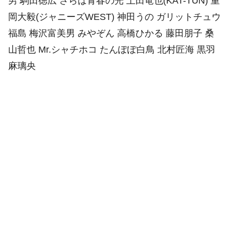
男 駒田徳広 さらば青春の光 上田竜也(KAT-TUN) 重
岡大毅(ジャニーズWEST) 神田うの ガリットチュウ
福島 梅沢富美男 みやぞん 高橋ひかる 藤田朋子 桑
山哲也 Mr.シャチホコ たんぽぽ白鳥 北村匠海 黒羽
麻璃央