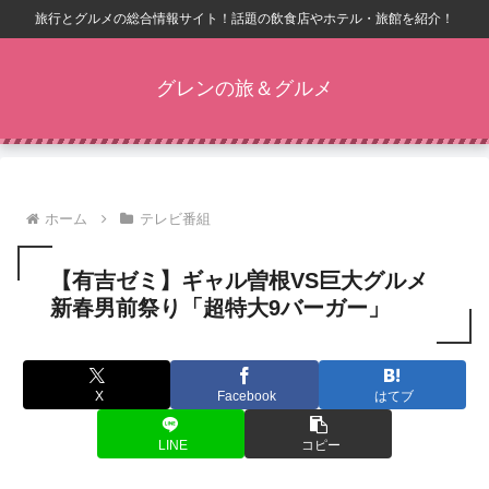
旅行とグルメの総合情報サイト！話題の飲食店やホテル・旅館を紹介！
グレンの旅＆グルメ
ホーム
テレビ番組
【有吉ゼミ】ギャル曽根VS巨大グルメ
新春男前祭り「超特大9バーガー」
X
Facebook
はてブ
LINE
コピー