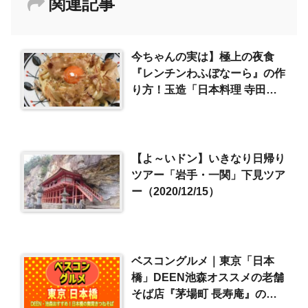
関連記事
今ちゃんの実は】極上の夜食
『レンチンわふぼなーら』の作
り方！玉造「日本料理 寺田」
(2016/12/14)
【よ～いドン】いきなり日帰り
ツアー「岩手・一関」下見ツア
ー（2020/12/15）
ベスコングルメ｜東京「日本
橋」DEEN池森オススメの老舗
そば店『茅場町 長寿庵』の舞