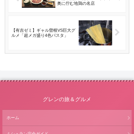
奥に佇む地鶏の名店
【有吉ゼミ】ギャル曽根VS巨大グ
ルメ「超メガ盛り4色パスタ」
グレンの旅＆グルメ
ホーム
ミシュラン完全ガイド