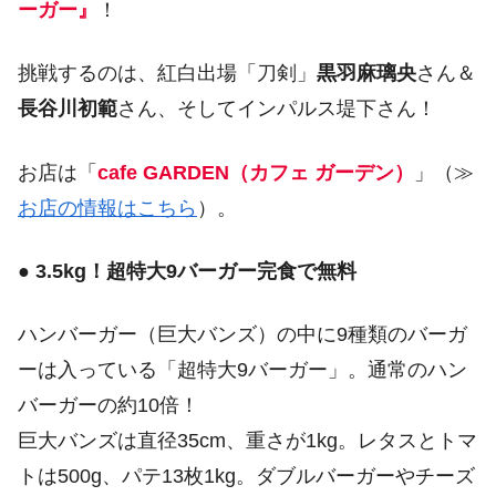
ーガー』
！
挑戦するのは、紅白出場「刀剣」
黒羽麻璃央
さん＆
長谷川初範
さん、そしてインパルス堤下さん！
お店は「
cafe GARDEN（カフェ ガーデン）
」（≫
お店の情報はこちら
）。
●
3.5kg！超特大9バーガー完食で無料
ハンバーガー（巨大バンズ）の中に9種類のバーガ
ーは入っている「超特大9バーガー」。通常のハン
バーガーの約10倍！
巨大バンズは直径35cm、重さが1kg。レタスとトマ
トは500g、パテ13枚1kg。ダブルバーガーやチーズ