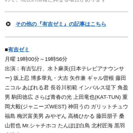
その他の『有吉ゼミ』の記事はこちら
■
有吉ゼミ
月曜 19時00分～19時56分
出演：有吉弘行、水卜麻美(日本テレビアナウンサ
ー) 坂上忍 博多華丸・大吉 矢作兼 ギャル曽根 藤田
ニコル あばれる君 長谷川初範 インパルス堤下 角盈
男 駒田徳広 さらば青春の光 上田竜也(KAT-TUN) 重
岡大毅(ジャニーズWEST) 神田うの ガリットチュウ
福島 梅沢富美男 みやぞん 高橋ひかる 藤田朋子 桑
山哲也 Mr.シャチホコ たんぽぽ白鳥 北村匠海 黒羽