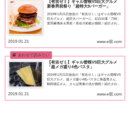
【有吉ゼミ】ギャル曽根VS巨大グルメ
新春男前祭り「超特大9バーガー」
2019年1月21日放送の『有吉ゼミ』はギャル曽根VS
巨大グルメ。超巨大バーガーに、紅白出場「刀剣」
黒羽麻璃央＆男前！長谷川初範が挑戦！紹介された
情報はこちら！ギャル曽根VS巨大グルメ「超特大9
バーガー」今回の「ギャル曽根VS巨大グルメ」は
『超巨大バーガー』！挑戦するのは、紅白出...
2019.01.21
www.e宿.com
【有吉ゼミ】ギャル曽根VS巨大グルメ
「超メガ盛り4色パスタ」
2019年1月21日放送の『有吉ゼミ』はギャル曽根VS
巨大グルメ。超メガ盛り4色パスタに角盈男さん、
駒田徳広さん、さらば青春の光が挑戦！紹介された
情報はこちら！ギャル曽根VS巨大グルメ「10人前！
2019.01.21
超メガ盛り4色パスタ」今回の「ギャル曽根VS巨大
www.e宿.com
グルメ」は『超メガ盛り4色パスタ』！...