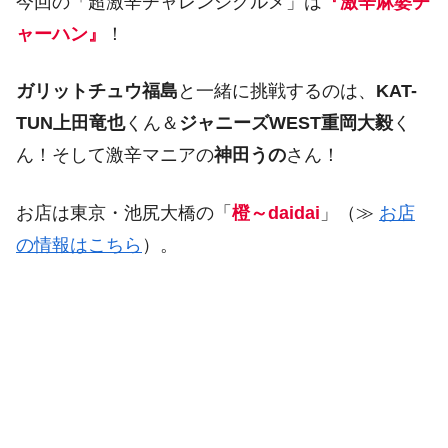
今回の「超激辛チャレンジグルメ」は
『激辛麻婆チ
ャーハン』
！
ガリットチュウ福島
と一緒に挑戦するのは、
KAT-
TUN上田竜也
くん＆
ジャニーズWEST重岡大毅
く
ん！そして激辛マニアの
神田うの
さん！
お店は東京・池尻大橋の「
橙～daidai
」（≫
お店
の情報はこちら
）。