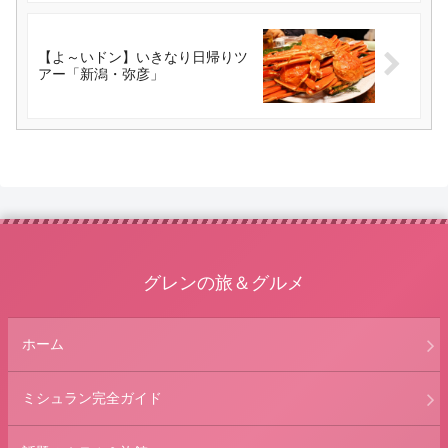
【よ～いドン】いきなり日帰りツ
アー「新潟・弥彦」
グレンの旅＆グルメ
ホーム
ミシュラン完全ガイド