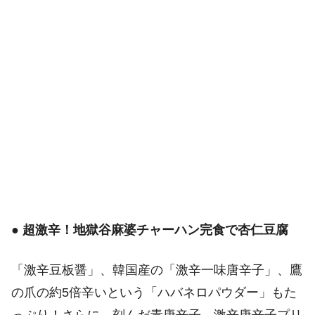
●
超激辛！地獄谷麻婆チャーハン完食で杏仁豆腐
「激辛豆板醤」、韓国産の「激辛一味唐辛子」、鷹
の爪の約5倍辛いという「ハバネロパウダー」もた