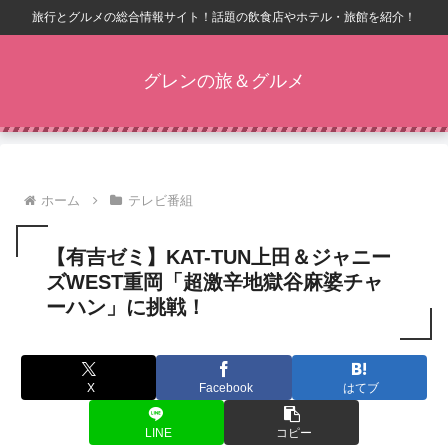
旅行とグルメの総合情報サイト！話題の飲食店やホテル・旅館を紹介！
グレンの旅＆グルメ
ホーム
テレビ番組
【有吉ゼミ】KAT-TUN上田＆ジャニー
ズWEST重岡「超激辛地獄谷麻婆チャ
ーハン」に挑戦！
X
Facebook
はてブ
LINE
コピー