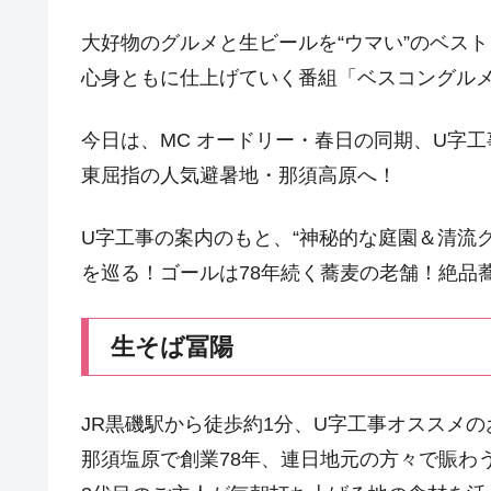
大好物のグルメと生ビールを“ウマい”のベス
心身ともに仕上げていく番組「ベスコングル
今日は、MC オードリー・春日の同期、U字
東屈指の人気避暑地・那須高原へ！
U字工事の案内のもと、“神秘的な庭園＆清流グ
を巡る！ゴールは78年続く蕎麦の老舗！絶品
生そば冨陽
JR黒磯駅から徒歩約1分、U字工事オススメの
那須塩原で創業78年、連日地元の方々で賑わ