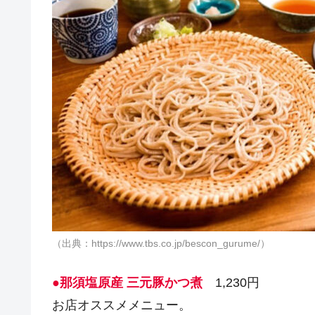
（出典：https://www.tbs.co.jp/bescon_gurume/）
●那須塩原産 三元豚かつ煮
1,230円
お店オススメメニュー。