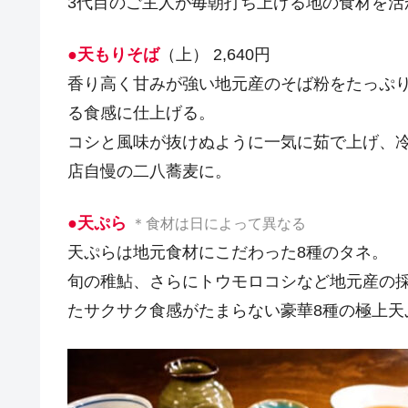
3代目のご主人が毎朝打ち上げる地の食材を
●天もりそば
（上） 2,640円
香り高く甘みが強い地元産のそば粉をたっぷ
る食感に仕上げる。
コシと風味が抜けぬように一気に茹で上げ、
店自慢の二八蕎麦に。
●天ぷら
＊食材は日によって異なる
天ぷらは地元食材にこだわった8種のタネ。
旬の稚鮎、さらにトウモロコシなど地元産の
たサクサク食感がたまらない豪華8種の極上天