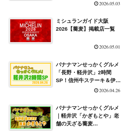
2026.05.03
ミシュランガイド大阪
2026【蕎麦】掲載店一覧
2026.05.01
バナナマンせっかくグルメ
「長野・軽井沢」2時間
SP！信州牛ステーキ＆伊勢
えびパスタ＆天ざる蕎麦＆
2026.04.26
森の中のパン屋
（2026/4/26）
バナナマンせっかくグルメ
｜軽井沢「かぎもとや」老
舗の天ざる蕎麦