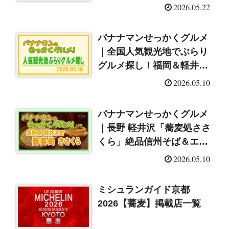
天せいろ蕎麦（2026/5/24）
2026.05.22
バナナマンせっかくグルメ
｜全国人気観光地でぶらり
グルメ探し！福岡＆軽井沢
＆富士宮＆屋久島
2026.05.10
（2026/5/10）
バナナマンせっかくグルメ
｜長野 軽井沢「蕎麦処ささ
くら」絶品信州そば＆エビ
天丼（2026/5/10）
2026.05.10
ミシュランガイド京都
2026【蕎麦】掲載店一覧