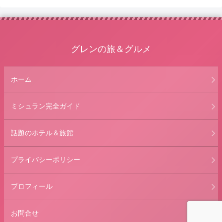
へ
グレンの旅＆グルメ
ホーム
ミシュラン完全ガイド
話題のホテル＆旅館
プライバシーポリシー
プロフィール
お問合せ