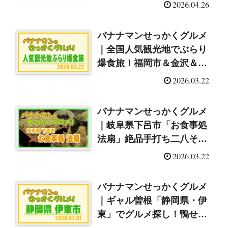
（2026/4/26）
2026.04.26
バナナマンせっかくグルメ
｜全国人気観光地でぶらり
爆食旅！福岡市＆金沢＆岐
阜下呂＆新潟長岡
2026.03.22
（2026/3/22）
バナナマンせっかくグルメ
｜岐阜県下呂市「お食事処
法扇」絶品手打ち二八そば
＆鶏せせり焼き
2026.03.22
（2026/3/22）
バナナマンせっかくグルメ
｜ギャル曽根「静岡県・伊
東」でグルメ探し！鴨せい