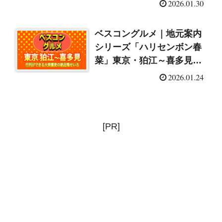
ろ＆天丼に豪快うな重
2026.01.30
（2026/2/1）
ベスコングルメ｜地元案内
シリーズ「ハリセンボン春
菜」東京・狛江～喜多見
『丸屋』二八そばの鴨せい
2026.01.24
ろ（2026/1/25）
[PR]