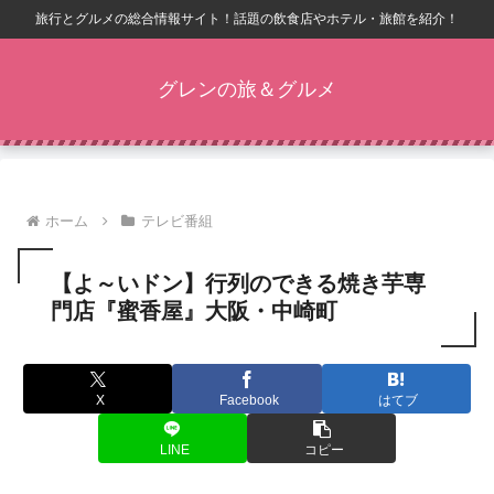
旅行とグルメの総合情報サイト！話題の飲食店やホテル・旅館を紹介！
グレンの旅＆グルメ
ホーム
テレビ番組
【よ～いドン】行列のできる焼き芋専
門店『蜜香屋』大阪・中崎町
X
Facebook
はてブ
LINE
コピー