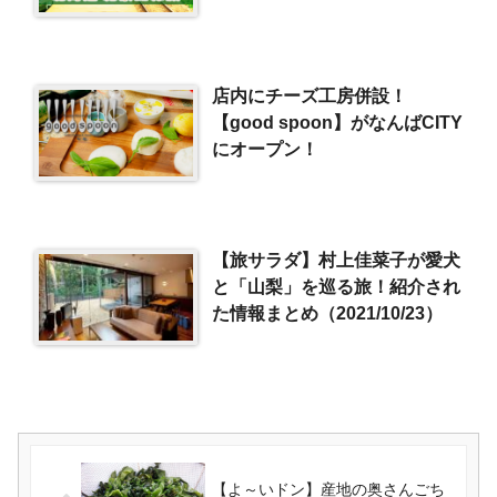
旅（2026/8/1）
店内にチーズ工房併設！
【good spoon】がなんばCITY
にオープン！
【旅サラダ】村上佳菜子が愛犬
と「山梨」を巡る旅！紹介され
た情報まとめ（2021/10/23）
【よ～いドン】産地の奥さんごち