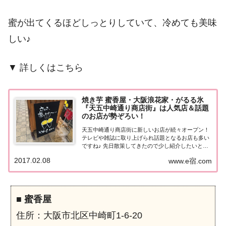
蜜が出てくるほどしっとりしていて、冷めても美味
しい♪
▼ 詳しくはこちら
焼き芋 蜜香屋・大阪浪花家・がるる氷
『天五中崎通り商店街』は人気店＆話題
のお店が勢ぞろい！
天五中崎通り商店街に新しいお店が続々オープン！
テレビや雑誌に取り上げられ話題となるお店も多い
ですね♪ 先日散策してきたので少し紹介したいと思
います。天五中崎通り商店街』は人気店＆話題のお
2017.02.08
www.e宿.com
店が勢ぞろい！昔、中崎町に住んでいたので、大阪
に行くとついつい中崎町を散策してしまいます。こ
の...
■
蜜香屋
住所：大阪市北区中崎町1-6-20