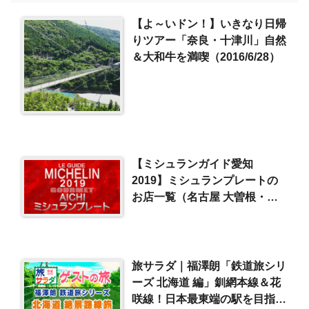
【よ～いドン！】いきなり日帰
りツアー「奈良・十津川」自然
＆大和牛を満喫（2016/6/28）
【ミシュランガイド愛知
2019】ミシュランプレートの
お店一覧（名古屋 大曽根・北
区・西区）
旅サラダ｜福澤朗「鉄道旅シリ
ーズ 北海道 編」釧網本線＆花
咲線！日本最東端の駅を目指す