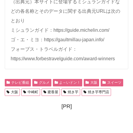
（出典元）本サイトに登場するミシュランガイドな
どの各名称とそのデータに関する出典元URLは次の
とおり
ミシュランガイド：https://guide.michelin.com/
ゴ・エ・ミヨ：https://gaultmillau-japan.info/
フォーブス・トラベルガイド：
https://www.forbestravelguide.com/award-winners
テレビ番組
グルメ
よ～いドン！
大阪
スイーツ
大阪
中崎町
蜜香屋
焼き芋
焼き芋専門店
[PR]