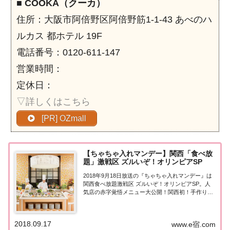
■
COOKA（クーカ）
住所：大阪市阿倍野区阿倍野筋1-1-43 あべのハ
ルカス 都ホテル 19F
電話番号：0120-611-147
営業時間：
定休日：
▽詳しくはこちら
[PR] OZmall
【ちゃちゃ入れマンデー】関西「食べ放
題」激戦区 ズルいぞ！オリンピアSP
2018年9月18日放送の『ちゃちゃ入れマンデー』は
関西食べ放題激戦区 ズルいぞ！オリンピアSP。人
気店の赤字覚悟メニュー大公開！関西初！手作りフ
レッシュ〇〇食べ放題、コスパ抜群！ステーキ食べ
放題、本格派スイーツ・絶景バイキングまで、紹介
された情報はこちら！関西食べ放題激戦区！ズ...
2018.09.17
www.e宿.com