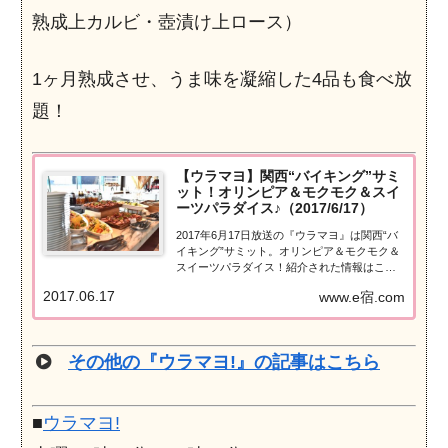
熟成上カルビ・壺漬け上ロース）
1ヶ月熟成させ、うま味を凝縮した4品も食べ放
題！
【ウラマヨ】関西“バイキング”サミ
ット！オリンピア＆モクモク＆スイ
ーツパラダイス♪（2017/6/17）
2017年6月17日放送の『ウラマヨ』は関西“バ
イキング”サミット。オリンピア＆モクモク＆
スイーツパラダイス！紹介された情報はこち
ら！関西“バイキング”サミット食べまくらない
2017.06.17
www.e宿.com
と損！『関西バイキングサミット』！オリン
ピア＆モクモク＆スイーツパラダイス♪土日は
満席！関西で初めてのホテ...
その他の『ウラマヨ!』の記事はこちら
■
ウラマヨ!