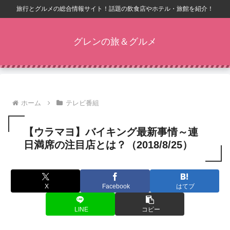
旅行とグルメの総合情報サイト！話題の飲食店やホテル・旅館を紹介！
グレンの旅＆グルメ
ホーム
テレビ番組
【ウラマヨ】バイキング最新事情～連
日満席の注目店とは？（2018/8/25）
X
Facebook
はてブ
LINE
コピー