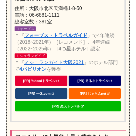
住所：大阪市北区天満橋1-8-50
電話：06-6881-1111
総客室数：381室
フォーブス
＊『
フォーブス・トラベルガイド
』で4年連続
（2018~2021年）［レコメンド］、4年連続
（2022~2025年）［
4つ星ホテル
］認定
ミシュランガイド
＊『
ミシュランガイド大阪2021
』のホテル部門
で
4パビリオン
を獲得
[PR] Yahoo!トラベル
[PR] るるぶトラベル
[PR] 一休.com
[PR] じゃらんnet
[PR] 楽天トラベル