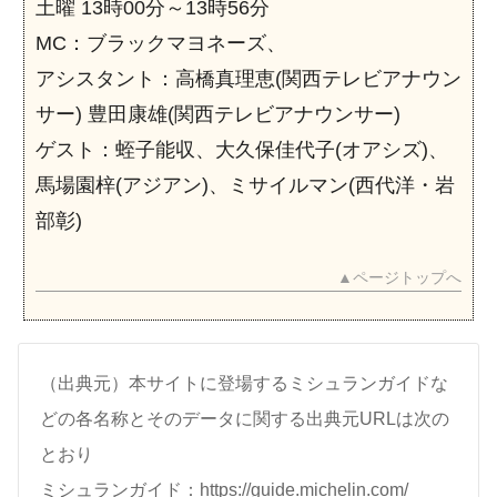
土曜 13時00分～13時56分
MC：ブラックマヨネーズ、
アシスタント：高橋真理恵(関西テレビアナウン
サー) 豊田康雄(関西テレビアナウンサー)
ゲスト：蛭子能収、大久保佳代子(オアシズ)、
馬場園梓(アジアン)、ミサイルマン(西代洋・岩
部彰)
▲ページトップへ
（出典元）本サイトに登場するミシュランガイドな
どの各名称とそのデータに関する出典元URLは次の
とおり
ミシュランガイド：https://guide.michelin.com/