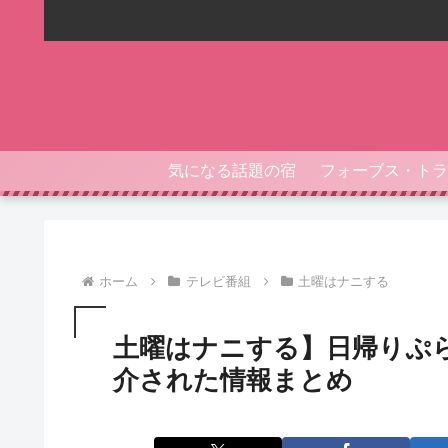
気になる話題の宿
ホーム
テレビ番組
土曜はナニする
土曜はナニする】日帰りぷ
介された情報まとめ