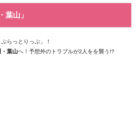
・葉山」
りぷらっとりっぷ」！
川・葉山
へ！予想外のトラブルが2人をを襲う!?