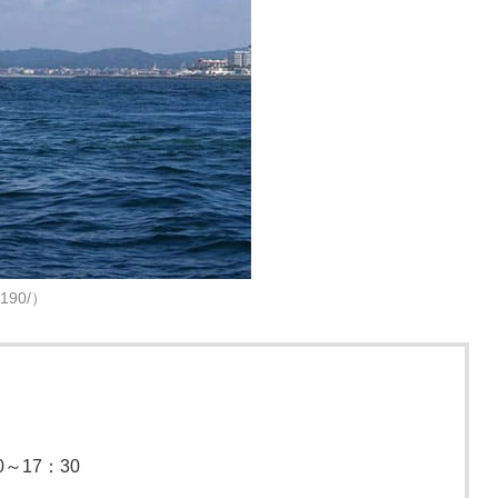
3190/）
～17：30