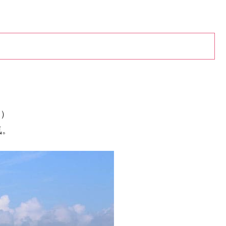
別）
気。