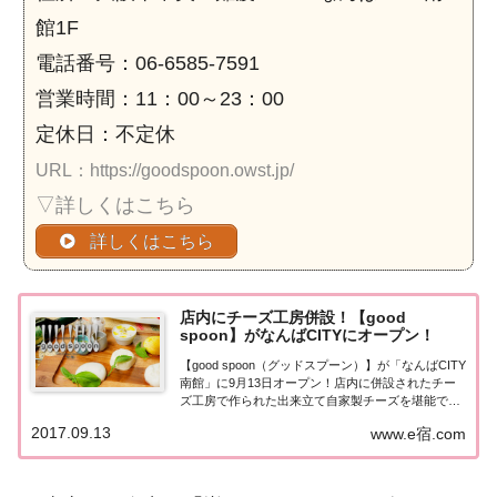
館1F
電話番号：06-6585-7591
営業時間：11：00～23：00
定休日：不定休
URL：https://goodspoon.owst.jp/
▽詳しくはこちら
詳しくはこちら
店内にチーズ工房併設！【good
spoon】がなんばCITYにオープン！
【good spoon（グッドスプーン）】が「なんばCITY
南館」に9月13日オープン！店内に併設されたチー
ズ工房で作られた出来立て自家製チーズを堪能でき
ます♪ チーズ好きなら迷わずGo！good spoon（グッ
2017.09.13
www.e宿.com
ド スプーン）なんばCITY店ダイニングレストラン
「good s...