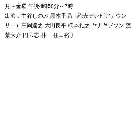
月～金曜 午後4時58分～7時
出演：中谷しのぶ 黒木千晶（読売テレビアナウン
サー）高岡達之 大田良平 橋本雅之 ヤナギブソン 蓬
莱大介 円広志 朴一 住田裕子