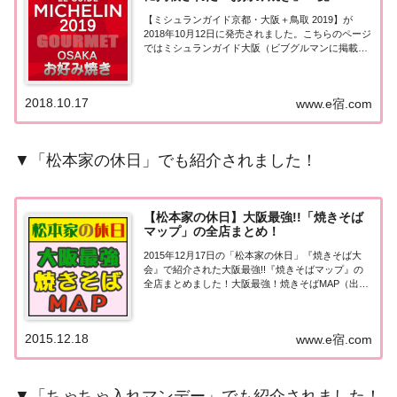
【ミシュランガイド京都・大阪＋鳥取 2019】が
2018年10月12日に発売されました。こちらのページ
ではミシュランガイド大阪（ビブグルマンに掲載さ
れた「お好み焼き」を一覧にまとめました。ミシュ
ランガイド大阪2019に掲載された「お好み焼き」
「ミシュランガイド大阪2019」（ビブ...
2018.10.17
www.e宿.com
▼「松本家の休日」でも紹介されました！
【松本家の休日】大阪最強!!「焼きそば
マップ」の全店まとめ！
2015年12月17日の「松本家の休日」『焼きそば大
会』で紹介された大阪最強!!『焼きそばマップ』の
全店まとめました！大阪最強！焼きそばMAP（出
典：）放送内容はこちら≫≫ 大阪の激ウマ焼きそば
巡り！松本お母ちゃんの気になる行列店とは？
(2015/12/17)≫≫ 鉄板神あらわる...
2015.12.18
www.e宿.com
▼「ちゃちゃ入れマンデー」でも紹介されました！