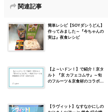
関連記事
簡単レシピ【SOYダシうどん】
作ってみました～『今ちゃんの
実は』夜食レシピ
【よ～いドン！】で紹介！京タ
ルト 『京 カフェコムサ』～旬
のフルーツ＆京食材のコラボ
（2017/2/3）
【ラヴィット】なすなかにしの