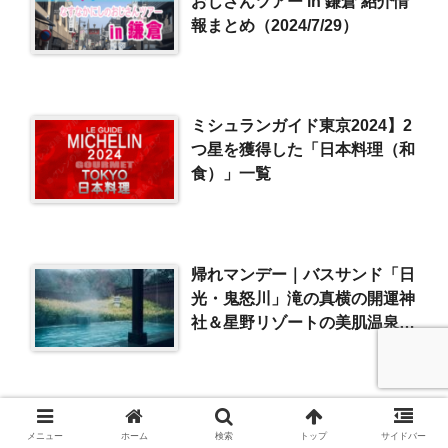
おじさんツアー in 鎌倉 紹介情
報まとめ（2024/7/29）
ミシュランガイド東京2024】2
つ星を獲得した「日本料理（和
食）」一覧
帰れマンデー｜バスサンド「日
光・鬼怒川」滝の真横の開運神
社＆星野リゾートの美肌温泉
（2022/10/10）
メニュー
ホーム
検索
トップ
サイドバー