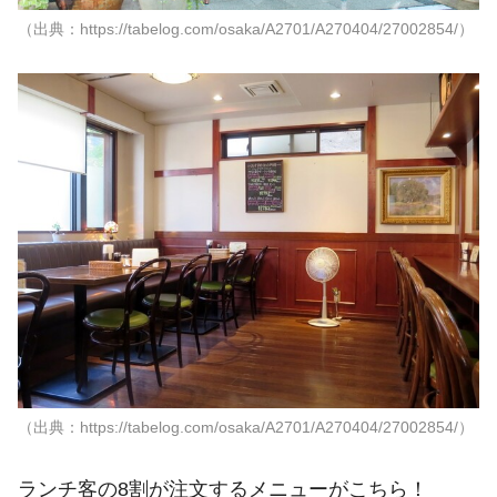
（出典：https://tabelog.com/osaka/A2701/A270404/27002854/）
（出典：https://tabelog.com/osaka/A2701/A270404/27002854/）
ランチ客の8割が注文するメニューがこちら！