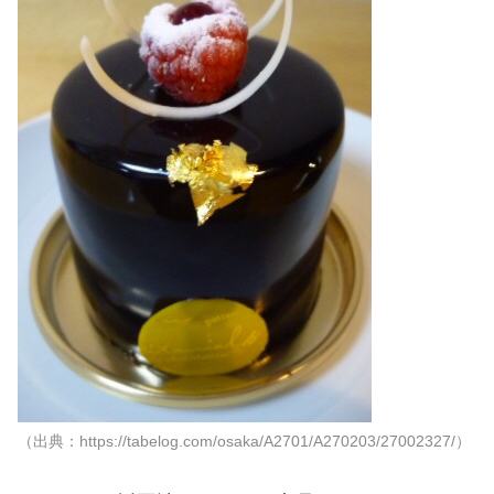
（出典：https://tabelog.com/osaka/A2701/A270203/27002327/）