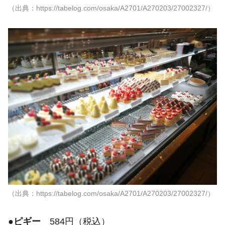
（出典：https://tabelog.com/osaka/A2701/A270203/27002327/）
（出典：https://tabelog.com/osaka/A2701/A270203/27002327/）
●
ピギー
584円（税込）