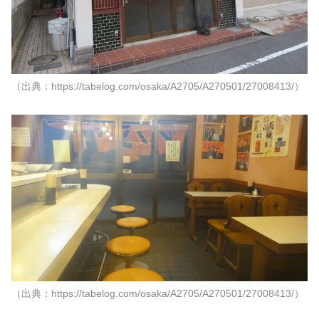
（出典：https://tabelog.com/osaka/A2705/A270501/27008413/）
（出典：https://tabelog.com/osaka/A2705/A270501/27008413/）