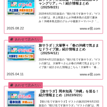
ャングリア」へ！紹介情報まとめ
（2025/8/23）
2025年8月23日放送の『朝だ!生です旅サラダ』“ゲス
トの旅”は、井上咲楽さんが沖縄本島の北部で夏休
み！沖縄本島北部のグルメや最新テーマパーク「ジ
ャングリア沖縄」を満喫。紹介された情報はこち
2025.08.22
www.e宿.com
ら！井上咲楽「沖縄」を巡る今日の“ゲストの旅”は
井上咲楽さん。沖縄本島の北部で夏休み！パ...
旅サラダ｜大塚寧々「春の沖縄で気まま
なドライブ旅」紹介情報まとめ
（2025/4/12）
2025年4月12日放送の『朝だ!生です旅サラダ』“ゲス
トの旅”は、大塚寧々さんが春の沖縄で気ままなドラ
イブ旅！紹介された情報はこちら！大塚寧々「春の
沖縄で気ままなドライブ旅」今日の“ゲストの旅”は
2025.04.11
www.e宿.com
大塚寧々さん。春の沖縄で気ままにドライブ♪大好
きなガラス作家と再会し、沖縄ならでは...
【旅サラダ】岡本知高「沖縄」を巡る！
紹介情報まとめ（2023/9/23）
【朝だ!生です旅サラダ】ゲストの旅2023年9月23日
放送の『朝だ!生です旅サラダ』“ゲストの旅”は、岡