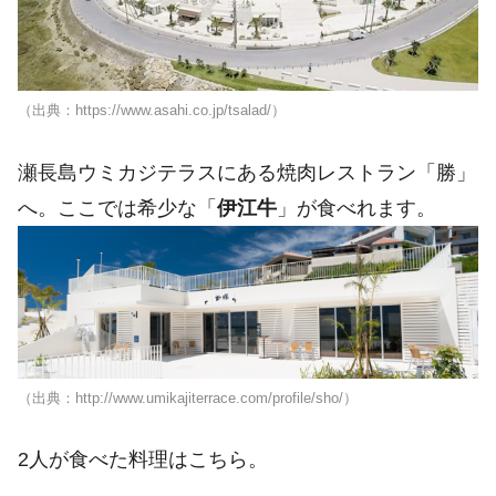
（出典：https://www.asahi.co.jp/tsalad/）
瀬長島ウミカジテラスにある焼肉レストラン「勝」
へ。ここでは希少な「
伊江牛
」が食べれます。
（出典：http://www.umikajiterrace.com/profile/sho/）
2人が食べた料理はこちら。