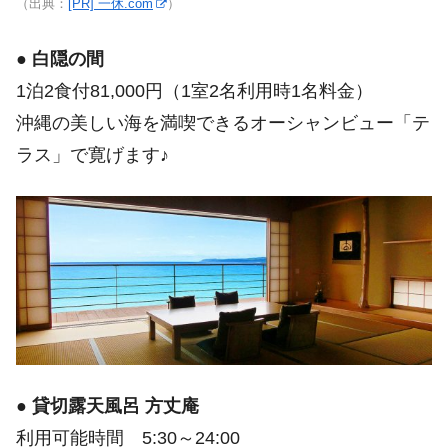
（出典：
[PR] 一休.com
）
●
白隠の間
1泊2食付81,000円（1室2名利用時1名料金）
沖縄の美しい海を満喫できるオーシャンビュー「テ
ラス」で寛げます♪
●
貸切露天風呂 方丈庵
利用可能時間 5:30～24:00