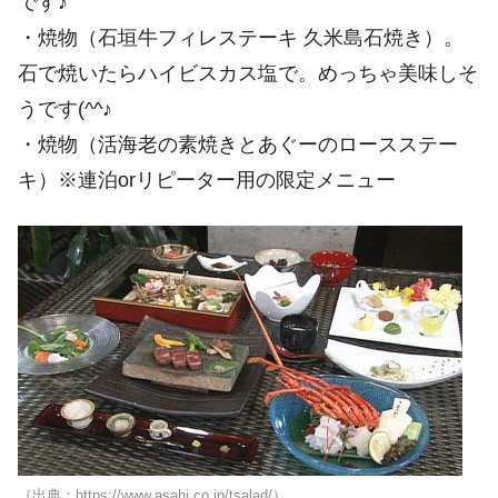
です♪
・焼物（石垣牛フィレステーキ 久米島石焼き）。
石で焼いたらハイビスカス塩で。めっちゃ美味しそ
うです(^^♪
・焼物（活海老の素焼きとあぐーのロースステー
キ）※連泊orリピーター用の限定メニュー
（出典：https://www.asahi.co.jp/tsalad/）