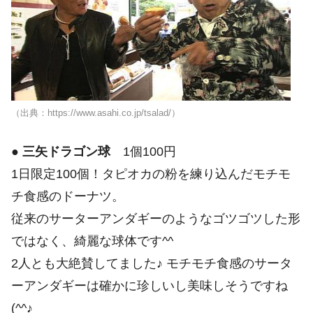
（出典：https://www.asahi.co.jp/tsalad/）
●
三矢ドラゴン球
1個100円
1日限定100個！タピオカの粉を練り込んだモチモ
チ食感のドーナツ。
従来のサーターアンダギーのようなゴツゴツした形
ではなく、綺麗な球体です^^
2人とも大絶賛してました♪ モチモチ食感のサータ
ーアンダギーは確かに珍しいし美味しそうですね
(^^♪