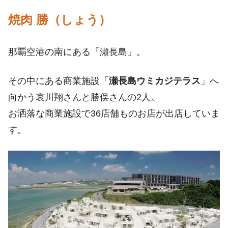
焼肉 勝（しょう）
那覇空港の南にある「瀬長島」。
その中にある商業施設「
瀬長島ウミカジテラス
」へ
向かう哀川翔さんと勝俣さんの2人。
お洒落な商業施設で36店舗ものお店が出店していま
す。