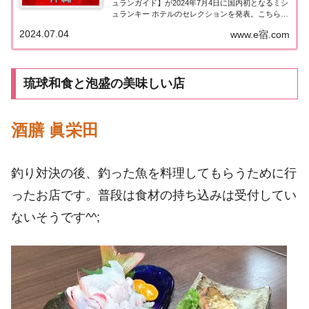
ュランガイド】が2024年7月4日に国内初となるミシ
ュランキー ホテルのセレクションを発表。こちらの
ページでは沖縄エリアで『1ミシュランキー（1つ
2024.07.04
www.e宿.com
星）★』に選ばれた宿泊施設（ホテル・旅館）を一
覧にまとめました。ミシュランガイド2024...
琉球和食と泡盛の美味しい店
酒膳 眞栄田
釣り対決の後、釣った魚を料理してもらうために行
ったお店です。普段は食材の持ち込みは受付してい
ないそうです^^;