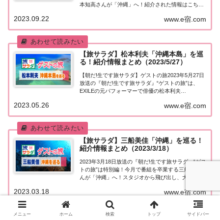
本知高さんが「沖縄」へ！紹介された情報はこち
ら！岡本知高「沖縄」を巡る今日の“ゲストの
2023.09.22
www.e宿.com
旅”は、ソプラノ歌手の岡本知高さんが沖縄の旅へ！
本島北部に広がるやんばるの森で川遊び！この...
【旅サラダ】松本利夫「沖縄本島」を巡
る！紹介情報まとめ（2023/5/27）
【朝だ!生です旅サラダ】ゲストの旅2023年5月27日
放送の『朝だ!生です旅サラダ』“ゲストの旅”は、
EXILEの元パフォーマーで俳優の松本利夫
（MATSU）さんが「沖縄本島」へ！紹介された情報
2023.05.26
www.e宿.com
はこちら！松本利夫「沖縄本島」スイーツ巡り今日
の“ゲストの旅”は、EXILEのパフォー...
【旅サラダ】三船美佳「沖縄」を巡る！
紹介情報まとめ（2023/3/18）
2023年3月18日放送の『朝だ!生です旅サラダ』“ゲス
トの旅”は特別編！今月で番組を卒業する三船美佳さ
んが「沖縄」へ！スタジオから飛び出し、大好きな
沖縄で思い出づくり紹介された情報はこちら！三船
2023.03.18
www.e宿.com
美佳「沖縄」を巡る！今日の“ゲストの旅”はスペシ
ャル企画！14年間レギュラー出演し、...
メニュー
ホーム
検索
トップ
サイドバー