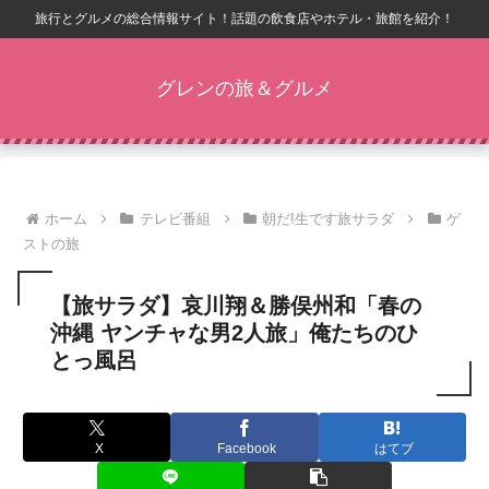
旅行とグルメの総合情報サイト！話題の飲食店やホテル・旅館を紹介！
グレンの旅＆グルメ
ホーム
テレビ番組
朝だ!生です旅サラダ
ゲ
ストの旅
【旅サラダ】哀川翔＆勝俣州和「春の
沖縄 ヤンチャな男2人旅」俺たちのひ
とっ風呂
X
Facebook
はてブ