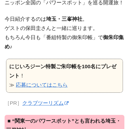
ニッポン全国の「パワースポット」を巡る開運旅！
今日紹介するのは
埼玉・三峯神社
。
ゲストの保田圭さんと一緒に巡ります。
もちろん今日も「番組特製の御朱印帳」で
御朱印集
め
♪
にじいろジーン特製ご朱印帳を100名にプレゼ
ント
！
≫
応募についてはこちら
［PR］
クラブツーリズム
■
“関東一のパワースポット”とも言われる埼玉・