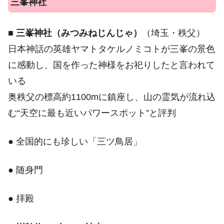
三峯神社
■
三峯神社（みつみねじんじゃ）
（埼玉・秩父）
日本神話の英雄ヤマトタケルノミコトが三峯の景色
に感動し、国を作った神様をお祀りしたと言われて
いる
奥秩父の標高約1100mに鎮座し、山の霊気が流れ込
む“天空に最も近いパワースポット”と評判
● 全国的にも珍しい「三ツ鳥居」
● 随身門
● 拝殿