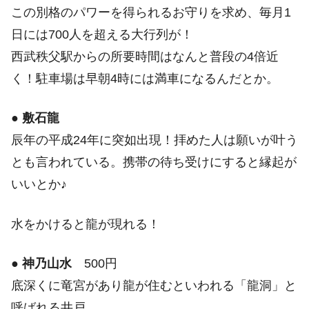
この別格のパワーを得られるお守りを求め、毎月1
日には700人を超える大行列が！
西武秩父駅からの所要時間はなんと普段の4倍近
く！駐車場は早朝4時には満車になるんだとか。
●
敷石龍
辰年の平成24年に突如出現！拝めた人は願いが叶う
とも言われている。携帯の待ち受けにすると縁起が
いいとか♪
水をかけると龍が現れる！
●
神乃山水
500円
底深くに竜宮があり龍が住むといわれる「龍洞」と
呼ばれる井戸。