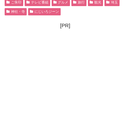
ご朱印
テレビ番組
グルメ
旅行
観光
埼玉
神社・寺
にじいろジーン
[PR]