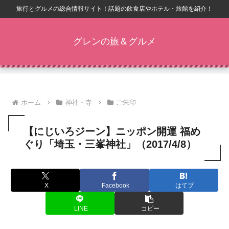
旅行とグルメの総合情報サイト！話題の飲食店やホテル・旅館を紹介！
グレンの旅＆グルメ
ホーム
神社・寺
ご朱印
【にじいろジーン】ニッポン開運 福め
ぐり「埼玉・三峯神社」（2017/4/8）
X
Facebook
はてブ
LINE
コピー