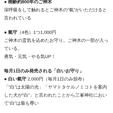
●
樹齢約800年のご神木
深呼吸をして触れるとご神木の“氣”がいただけると
言われている
●
氣守
（4色）1つ1,000円
ご神木の霊気を込めたお守り。ご神木の一部が入っ
ている。
勇気・元気・やる気UP！
毎月1日のみ発売される「白いお守り」
●
白い氣守
2,000円（毎月1日のみ頒布）
「“白”は太陽の光」「ヤマトタケルノミコトを案内
した犬が“白”」と言われたことから三峯神社におい
て“白”は最も尊い