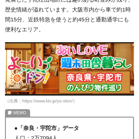
歴史情緒が溢れています。大阪市内から車で約1時
間15分、近鉄特急を使うと約45分と通勤通学にも
便利なエリア。
（出典：https://www.ktv.jp/yo-idon/）
●
「奈良・宇陀市」データ
人口：2万7094人