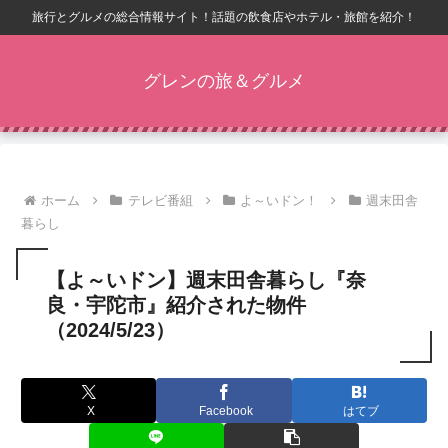
旅行とグルメの総合情報サイト！話題の飲食店やホテル・旅館を紹介！
グレンの旅＆グルメ
ホーム
テレビ番組
よ～いドン！
週末田舎
暮らし
【よ～いドン】週末田舎暮らし『奈
良・宇陀市』紹介された物件
（2024/5/23）
X
Facebook
はてブ