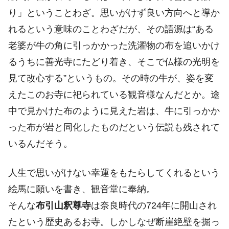
り」ということわざ。思いがけず良い方向へと導か
れるという意味のことわざだが、その語源は“ある
老婆が牛の角に引っかかった洗濯物の布を追いかけ
るうちに善光寺にたどり着き、そこで仏様の光明を
見て改心する”というもの。その時の牛が、姿を変
えたこのお寺に祀られている観音様なんだとか。途
中で見かけた布のように見えた岩は、牛に引っかか
った布が岩と同化したものだという伝説も残されて
いるんだそう。
人生で思いがけない幸運をもたらしてくれるという
絵馬に願いを書き、観音堂に奉納。
そんな
布引山釈尊寺
は奈良時代の724年に開山され
たという歴史あるお寺。しかしなぜ断崖絶壁を掘っ