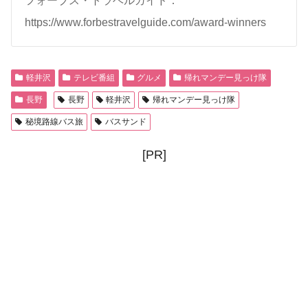
フォーブス・トラベルガイド：
https://www.forbestravelguide.com/award-winners
軽井沢
テレビ番組
グルメ
帰れマンデー見っけ隊
長野
長野
軽井沢
帰れマンデー見っけ隊
秘境路線バス旅
バスサンド
[PR]