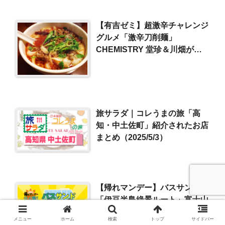
【有吉ゼミ】超激辛チャレンジ
グルメ「激辛刀削麺」
CHEMISTRY 堂珍＆川畑が挑
戦
旅サラダ｜コレうまの旅「高
知・中土佐町」紹介されたお店
まとめ（2025/5/3）
【帰れマンデー】バスサンド
「伊豆半島絶景ルート」富士山
一望の天空テラス＆天空露天風
メニュー
ホーム
検索
トップ
サイドバー
呂（2023/5/22）