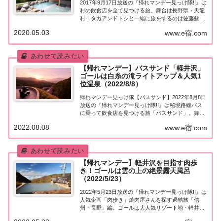
2017年9月17日放送の『帰れマンデー見っけ隊!!』は
村の飲食店を全て見つける旅。舞台は長野県・天龍
村！タカアンドトシと一緒に旅をするのは佐藤藍子
さん！果たして飲食店は見つかるのか？紹介された
2020.05.03
www.e宿.com
情報をまとめました！村の飲食店を全て見つける旅
「長野県・天龍村」3人乗りの自転車タクシ...
【帰れマンデー】バスサンド「軽井沢」
ゴールは白糸の滝ライトアップ＆人気1
位温泉（2022/8/8）
帰れマンデー見っけ隊【バスサンド】2022年8月8日
放送の『帰れマンデー見っけ隊!!』は秘境路線バス
に乗って飲食店を見つける旅「バスサンド」。舞台
は避暑地として人気の軽井沢！ゲストは初参戦の
2022.08.08
www.e宿.com
TRF・SAM＆おいでやすこが！果たして飲食店は見
つかるのか？ゴールの白糸の滝ライトアップ...
【帰れマンデー】軽井沢を目指す肉歩
き！ゴールは雲の上の絶景露天風呂
（2022/5/23）
2022年5月23日放送の『帰れマンデー見っけ隊!!』は
人気企画「肉歩き」焼肉屋さんを探す過酷旅「信
州・長野」編。ゴールは大人気リゾート地・軽井
沢！標高2000ｍの所にある「雲の上の絶景露天風