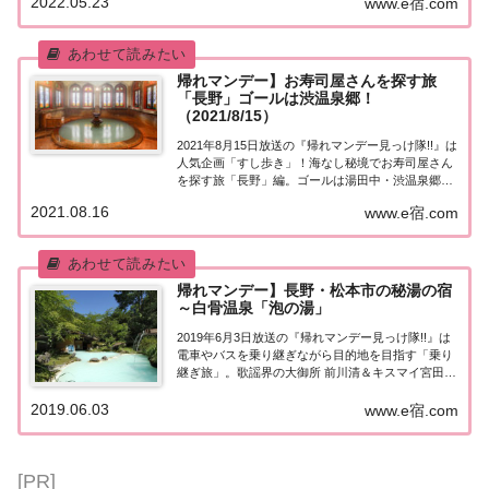
2022.05.23
www.e宿.com
呂」へ！ゲストは五輪メダリスト髙橋大輔・水谷
隼・髙木菜那の最強アスリートチーム！紹介され...
帰れマンデー】お寿司屋さんを探す旅
「長野」ゴールは渋温泉郷！
（2021/8/15）
2021年8月15日放送の『帰れマンデー見っけ隊!!』は
人気企画「すし歩き」！海なし秘境でお寿司屋さん
を探す旅「長野」編。ゴールは湯田中・渋温泉郷！
ゲストは高橋克典＆阿佐ヶ谷姉妹＆めるる。紹介さ
2021.08.16
www.e宿.com
れた情報をまとめました。海なし秘境でお寿司屋さ
んを探す旅「長野」今日の旅の舞台は暑い夏...
帰れマンデー】長野・松本市の秘湯の宿
～白骨温泉「泡の湯」
2019年6月3日放送の『帰れマンデー見っけ隊!!』は
電車やバスを乗り継ぎながら目的地を目指す「乗り
継ぎ旅」。歌謡界の大御所 前川清＆キスマイ宮田が
参戦！こちらのページではその中で紹介された、長
2019.06.03
野県松本市の秘湯の宿、白骨温泉「泡の湯」につい
www.e宿.com
てまとめました。くわしい情報はこちら！長...
[PR]