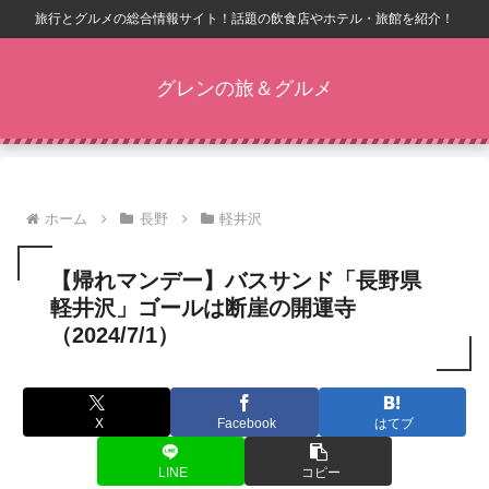
旅行とグルメの総合情報サイト！話題の飲食店やホテル・旅館を紹介！
グレンの旅＆グルメ
ホーム
長野
軽井沢
【帰れマンデー】バスサンド「長野県
軽井沢」ゴールは断崖の開運寺
（2024/7/1）
X
Facebook
はてブ
LINE
コピー