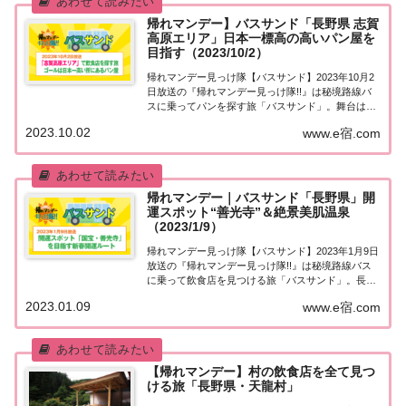
帰れマンデー】バスサンド「長野県 志賀
高原エリア」日本一標高の高いパン屋を
目指す（2023/10/2）
帰れマンデー見っけ隊【バスサンド】2023年10月2
日放送の『帰れマンデー見っけ隊!!』は秘境路線バ
スに乗ってパンを探す旅「バスサンド」。舞台は長
野県北部・志賀高原エリア！ゲストは玉木宏＆和
2023.10.02
www.e宿.com
牛・水田信二＆谷まりあ！果たしてパン屋は見つか
るのか？ゴールの日本一標高の高い所にあるパン...
帰れマンデー｜バスサンド「長野県」開
運スポット“善光寺”＆絶景美肌温泉
（2023/1/9）
帰れマンデー見っけ隊【バスサンド】2023年1月9日
放送の『帰れマンデー見っけ隊!!』は秘境路線バス
に乗って飲食店を見つける旅「バスサンド」。長野
県飯綱町をスタートし、ゴールの開運スポット「国
2023.01.09
www.e宿.com
宝・善光寺」を目指します！ゲストは満島真之介＆
キスマイ藤ヶ谷＆錦鯉！果たして飲食店は見つ...
【帰れマンデー】村の飲食店を全て見つ
ける旅「長野県・天龍村」