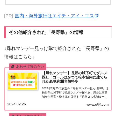
[PR]
国内・海外旅行はエイチ・アイ・エス
その他紹介された「長野県」の情報
↓帰れマンデー見っけ隊で紹介された「長野県」の
情報はこちら↓
【帰れマンデー】長野の城下町でグルメ
探し！ゴールはかつて松本城内に建てら
れた豪華絢爛老舗料亭
2024年2月25日放送の『帰れマンデー見っけ隊!!』は
長野県の城下町で絶品グルメを探す旅。舞台は高島
城から国宝・松本城を目指す「信州２大名城ルー
ト」！ゲストは石原良純＆田村淳＆谷まりあ！果た
2024.02.26
www.e宿.com
して飲食店は見つかるのか？ゴールの松本城内に建
てられた【豪華絢爛な老舗料亭】を目指します...