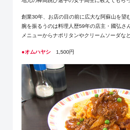
地元の棒高跳び選手の女子高生に教えてもら
創業30年、お店の目の前に広大な阿蘇山を望
腕を振るうのは料理人歴59年の店主・國弘さ
メニューからナポリタンやクリームソーダな
●オムハヤシ
1,500円