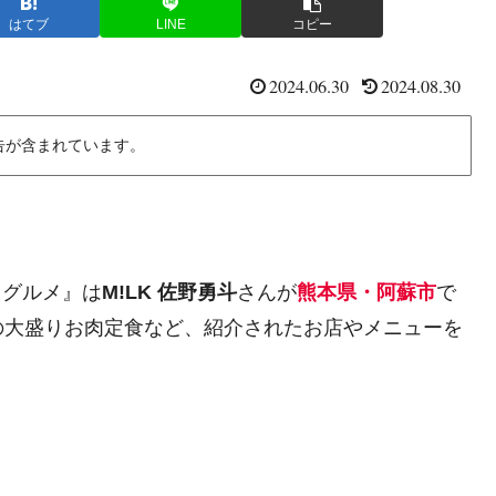
はてブ
LINE
コピー
2024.06.30
2024.08.30
告が含まれています。
くグルメ』は
M!LK 佐野勇斗
さんが
熊本県・阿蘇市
で
の大盛りお肉定食など、紹介されたお店やメニューを