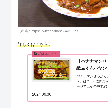
（出典：https://twitter.com/sekkaku_tbs）
詳しくはこちら↓
【バナナマンせ
絶品オムハヤシ（2
バナナマンせっかくグ
メ』はM!LK 佐野
ージではその中で紹
はこちら！熊本 阿蘇
2024.06.30