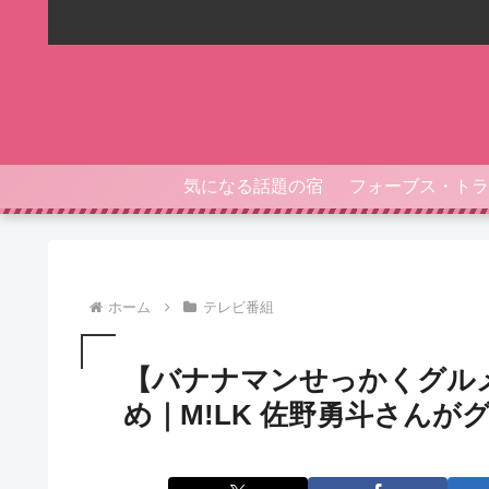
気になる話題の宿
ホーム
テレビ番組
【バナナマンせっかくグル
め｜M!LK 佐野勇斗さんがグル