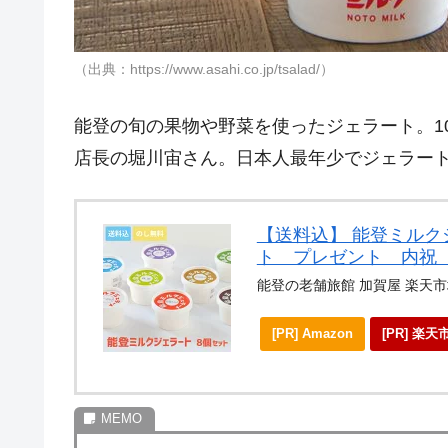
（出典：https://www.asahi.co.jp/tsalad/）
能登の旬の果物や野菜を使ったジェラート。1
店長の堀川宙さん。日本人最年少でジェラー
【送料込】 能登ミル
ト プレゼント 内祝
能登の老舗旅館 加賀屋 楽天
[PR] Amazon
[PR] 楽天