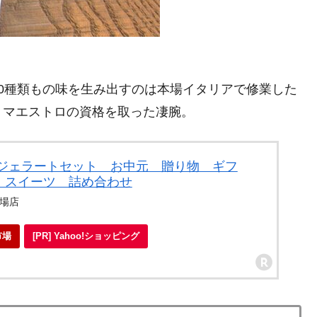
0種類もの味を生み出すのは本場イタリアで修業した
トマエストロの資格を取った凄腕。
クジェラートセット お中元 贈り物 ギフ
 スイーツ 詰め合わせ
市場店
市場
[PR] Yahoo!ショッピング