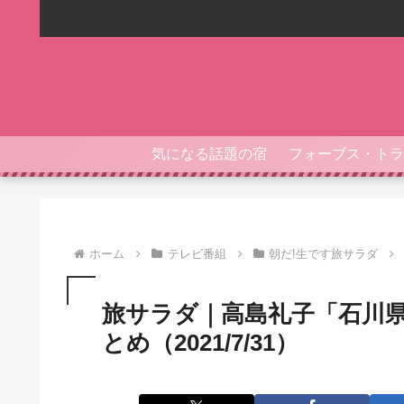
気になる話題の宿
ホーム
テレビ番組
朝だ!生です旅サラダ
旅サラダ｜高島礼子「石川
とめ（2021/7/31）