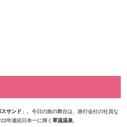
バスサンド
」。今日の旅の舞台は、旅行会社の社員な
で22年連続日本一に輝く
草温温泉
。