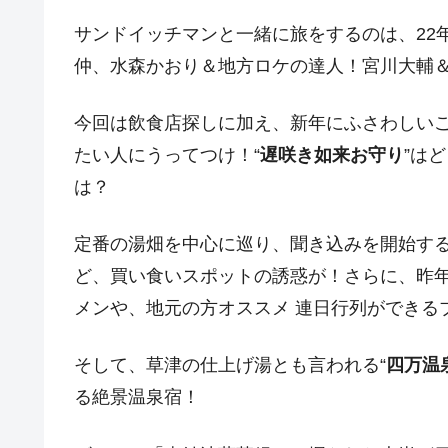
サンドイッチマンと一緒に旅をするのは、22年
仲、水森かおり＆地方ロケの達人！宮川大輔
今回は飲食店探しに加え、新年にふさわしい
たい人にうってつけ！“
遅咲き如来お守り
”は
は？
定番の湯畑を中心に巡り、聞き込みを開始するも
ど、買い食いスポットの誘惑が！さらに、昨
メンや、地元の方オススメ 連日行列ができる
そして、草津の仕上げ湯とも言われる“
四万温
る絶景温泉宿！