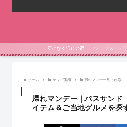
気になる話題の宿
ホーム
テレビ番組
帰れマンデー見っけ隊
帰れマンデー｜バスサンド
イテム＆ご当地グルメを探す旅（