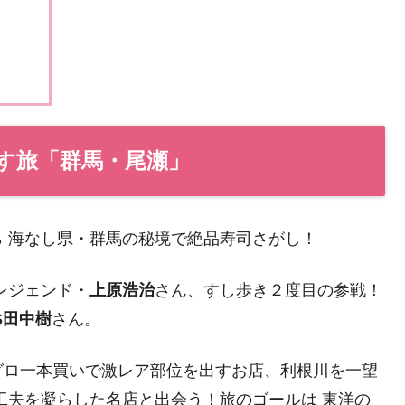
す旅「群馬・尾瀬」
 海なし県・群馬の秘境で絶品寿司さがし！
レジェンド・
上原浩治
さん、すし歩き２度目の参戦！
ES田中樹
さん。
グロ一本買いで激レア部位を出すお店、利根川を一望
工夫を凝らした名店と出会う！旅のゴールは 東洋の