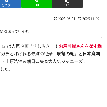
はてブ
LINE
コピー
2023.08.21
2025.11.09
告が含まれています。
隊!!』は人気企画「すし歩き」！
お寿司屋さんを探す過
アガラと呼ばれる奇跡の絶景「
吹割の滝
」と
日本庭園
ド・上原浩治＆朝日奈央＆大人気ジャニーズ！
ました。