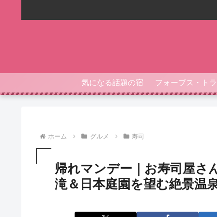
気になる話題の宿
ホーム
グルメ
寿司
帰れマンデー｜お寿司屋さ
滝＆日本庭園を望む絶景温泉（2