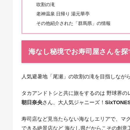
吹割の滝
老神温泉 日帰り 湯元華亭
その他紹介された「群馬県」の情報
海なし秘境でお寿司屋さんを探
人気避暑地「尾瀬」の吹割の滝を目指しながら
タカアンドトシと共に旅をするのは 野球界の
朝日奈央
さん、大人気ジャニーズ！
SixTON
寿司店など見当たらない海なしエリアで、マ
できる絶景店など 海なし県だからこその創意