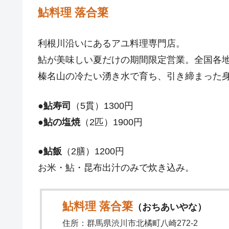
鮎料理 落合簗
利根川沿いにあるアユ料理専門店。
鮎が美味しい夏だけの期間限定営業。全国各
榛名山の冷たい湧き水で育ち、引き締まった
●
鮎寿司
（5貫）1300円
●
鮎の塩焼
（2匹）1900円
●
鮎飯
（2膳）1200円
お米・鮎・昆布出汁のみで炊き込み。
鮎料理 落合簗
（おちあいやな）
住所：群馬県渋川市北橘町八崎272-2