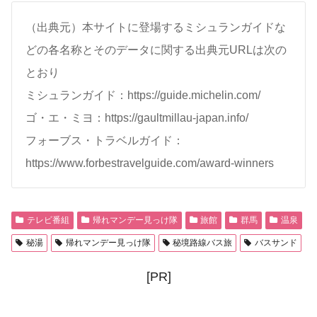
（出典元）本サイトに登場するミシュランガイドな
どの各名称とそのデータに関する出典元URLは次の
とおり
ミシュランガイド：https://guide.michelin.com/
ゴ・エ・ミヨ：https://gaultmillau-japan.info/
フォーブス・トラベルガイド：
https://www.forbestravelguide.com/award-winners
テレビ番組
帰れマンデー見っけ隊
旅館
群馬
温泉
秘湯
帰れマンデー見っけ隊
秘境路線バス旅
バスサンド
[PR]