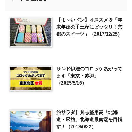
【よ～いドン】オススメ３「年
末年始の手土産にピッタリ！京
都のスイーツ」（2017/12/25）
サンド伊達のコロッケあがって
ます「東京・赤羽」
（2025/5/16）
旅サラダ】具志堅用高「北海
道・函館」北海道最南端を目指
す！（2019/6/22）