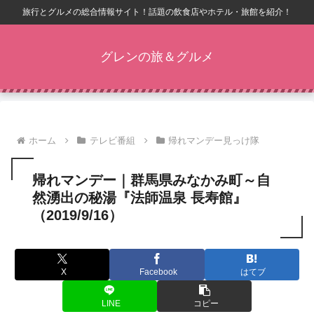
旅行とグルメの総合情報サイト！話題の飲食店やホテル・旅館を紹介！
グレンの旅＆グルメ
ホーム
テレビ番組
帰れマンデー見っけ隊
帰れマンデー｜群馬県みなかみ町～自
然湧出の秘湯『法師温泉 長寿館』
（2019/9/16）
X
Facebook
はてブ
LINE
コピー