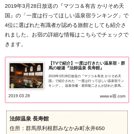
2019年3月28日放送の『マツコ＆有吉 かりそめ天
国』の「一度は行ってほしい温泉宿ランキング」で
4位に選ばれた有識者が認める旅館としても紹介さ
れました。お宿の詳細な情報はこちらでチェックで
きます。
【TVで紹介】一度は行きたい温泉宿・群
馬の秘湯『法師温泉 長寿館』
2019年3月28日放送の『マツコ＆有吉 かりそめ天
国』で紹介された「一度は行ってほしい温泉宿ラン
キング」。温泉俳優・原田龍二さんが訪れた群馬の
秘湯『法師温泉 長寿館』とは？詳しく紹介したいと
2019.03.28
思います。群馬の秘湯『法師温泉 長寿館』2019年3
www.e宿.com
月28日放送の『マツコ＆有吉 かりそ...
法師温泉 長寿館
住所：群馬県利根郡みなかみ町永井650