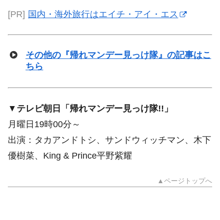
[PR]
国内・海外旅行はエイチ・アイ・エス
その他の『帰れマンデー見っけ隊』の記事はこ
ちら
▼
テレビ朝日「帰れマンデー見っけ隊!!」
月曜日19時00分～
出演：タカアンドトシ、サンドウィッチマン、木下
優樹菜、King & Prince平野紫耀
▲ページトップへ