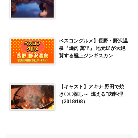
ベスコングルメ】長野・野沢温
泉『焼肉 萬里』 地元民が大絶
賛する極上ジンギスカン
（2025/2/2）
【キャスト】アキナ 野田で焼
き〇〇探し～“燃える”肉料理
（2018/1/8）