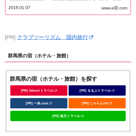
雪景色と一緒に花火が楽しめる温泉宿とは!?紹介さ
2019.01.07
www.e宿.com
れた情報はこちら！雪景色が見える絶景温泉宿温泉
に浸かりながら雪景色を眺める...最高の贅沢...
[PR]
クラブツーリズム 国内旅行
群馬県の宿（ホテル・旅館）
群馬県の宿（ホテル・旅館）を探す
[PR] Yahoo!トラベル
[PR] るるぶトラベル
[PR] 一休.com
[PR] じゃらんnet
[PR] 楽天トラベル