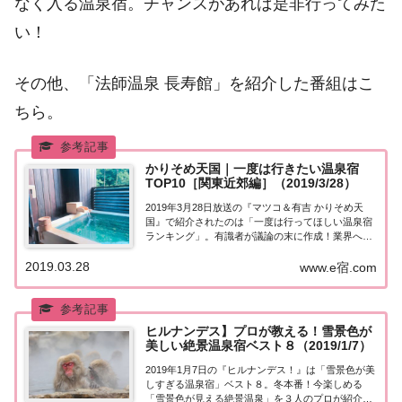
なく入る温泉宿。チャンスがあれば是非行ってみた
い！
その他、「法師温泉 長寿館」を紹介した番組はこ
ちら。
かりそめ天国｜一度は行きたい温泉宿
TOP10［関東近郊編］（2019/3/28）
2019年3月28日放送の『マツコ＆有吉 かりそめ天
国』で紹介されたのは「一度は行ってほしい温泉宿
ランキング」。有識者が議論の末に作成！業界への
忖度・癒着一切なしでランキングを決定！「一度は
2019.03.28
泊ってほしい温泉宿・関東編」とは！？紹介された
www.e宿.com
情報はこちら！一度は泊ってほしい温泉宿・関東...
ヒルナンデス】プロが教える！雪景色が
美しい絶景温泉宿ベスト８（2019/1/7）
2019年1月7日の『ヒルナンデス！』は「雪景色が美
しすぎる温泉宿」ベスト８。冬本番！今楽しめる
「雪景色が見える絶景温泉」を３人のプロが紹介！