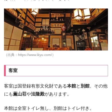
（出典：https://www.ikyu.com/）
客室
客室は国登録有形文化財である
本館
と
別館
、その他
にも
薫山荘
や
法隆殿
があります。
本館は全室トイレ無し、別館はトイレ付き。