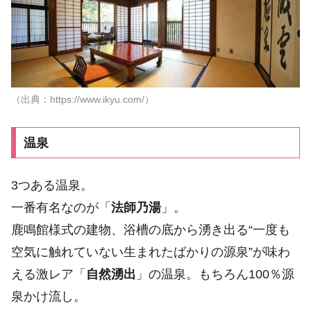
（出典：https://www.ikyu.com/）
温泉
3つある温泉。
一番有名なのが「
法師乃湯
」。
鹿鳴館様式の建物、浴槽の底から湧き出る“一度も
空気に触れていない生まれたばかりの源泉”が味わ
える激レア「
自然湧出
」の温泉。もちろん100％源
泉かけ流し。