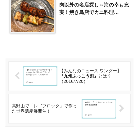
肉以外の名店探し～海の幸も充
実！焼き鳥店でカニ料理
（2018/2/5）
【みんなのニュース ワンダー】
『九州ふっこう割』
とは？
（2016/7/20）
高野山で「レゴブロック」で作っ
た世界遺産展開催！