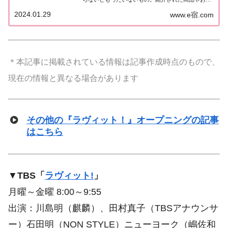
などをまとめました。くわしい情報はこちら！知ら
2024.01.29
www.e宿.com
ないともったいないもの今日1月29日はきゃりーぱ
みゅぱみゅさんの誕生日。きゃりーぱみゅぱ...
＊本記事に掲載されている情報は記事作成時点のもので、
現在の情報と異なる場合があります
その他の『ラヴィット！』オープニングの記事
はこちら
▼
TBS「
ラヴィット!
」
月曜～金曜 8:00～9:55
出演：川島明（麒麟）、田村真子（TBSアナウンサ
ー）石田明（NON STYLE）ニューヨーク（嶋佐和