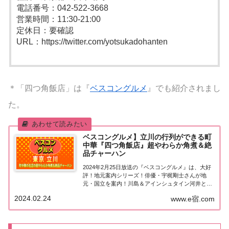
電話番号：042-522-3668
営業時間：11:30-21:00
定休日：要確認
URL：https://twitter.com/yotsukadohanten
＊「四つ角飯店」は『
ベスコングルメ
』でも紹介されまし
た。
ベスコングルメ】立川の行列ができる町
中華『四つ角飯店』超やわらか角煮＆絶
品チャーハン
2024年2月25日放送の『ベスコングルメ』は、大好
評！地元案内シリーズ！俳優・宇梶剛士さんが地
元・国立を案内！川島＆アインシュタイン河井と宇
梶さんオススメ！行列のできる老舗町中華の超やわ
2024.02.24
www.e宿.com
らか角煮と絶品チャーハンを目指す！紹介された情
報をまとめました！立川の行列ができる町中華の
名...