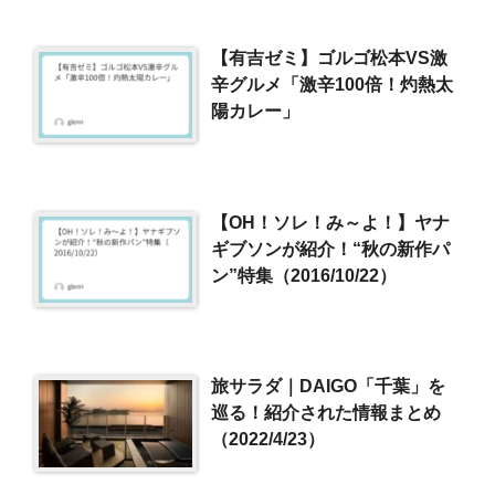
【有吉ゼミ】ゴルゴ松本VS激
辛グルメ「激辛100倍！灼熱太
陽カレー」
【OH！ソレ！み～よ！】ヤナ
ギブソンが紹介！“秋の新作パ
ン”特集（2016/10/22）
旅サラダ｜DAIGO「千葉」を
巡る！紹介された情報まとめ
（2022/4/23）