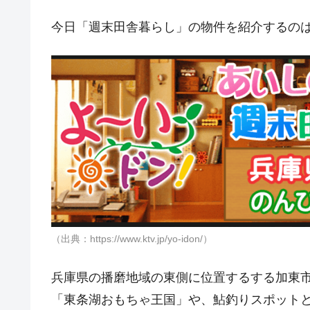
今日「週末田舎暮らし」の物件を紹介するの
（出典：https://www.ktv.jp/yo-idon/）
兵庫県の播磨地域の東側に位置するする加東市
「東条湖おもちゃ王国」や、鮎釣りスポット