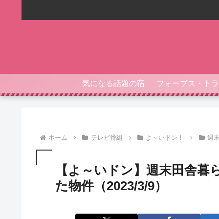
気になる話題の宿
ホーム
テレビ番組
よ～いドン！
週
【よ～いドン】週末田舎暮
た物件（2023/3/9）