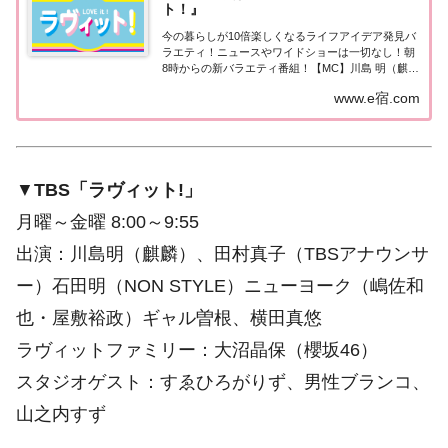
ト！』
今の暮らしが10倍楽しくなるライフアイデア発見バ
ラエティ！ニュースやワイドショーは一切なし！朝
8時からの新バラエティ番組！【MC】川島 明（麒
麟）、田村真子（TBSアナウンサー）
www.e宿.com
▼
TBS「ラヴィット!」
月曜～金曜 8:00～9:55
出演：川島明（麒麟）、田村真子（TBSアナウンサ
ー）石田明（NON STYLE）ニューヨーク（嶋佐和
也・屋敷裕政）ギャル曽根、横田真悠
ラヴィットファミリー：大沼晶保（櫻坂46）
スタジオゲスト：すゑひろがりず、男性ブランコ、
山之内すず