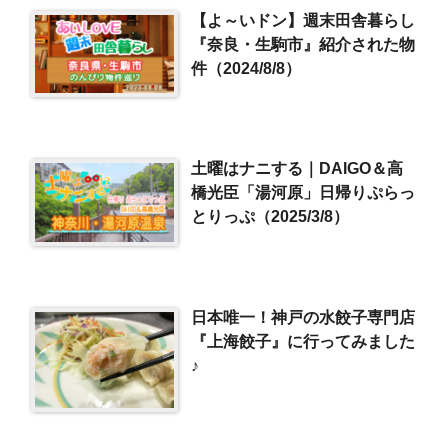
【よ～いドン】週末田舎暮らし
『奈良・生駒市』紹介された物
件（2024/8/8）
土曜はナニする｜DAIGO＆高
橋光臣「湯河原」日帰りぷらっ
とりっぷ（2025/3/8）
日本唯一！神戸の水餃子専門店
『上海餃子』に行ってみました
♪