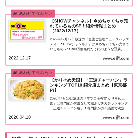
位メニューを当てる旅今、安...
【SHOWチャンネル】今めちゃくちゃ売
れているものSP！紹介情報まとめ
（2022/12/17）
2022年12月17日放送の『全国ご当地ニュースバラエ
ティー SHOWチャンネル』は今めちゃくちゃ売れて
いるものSP！300万個売れたうにのような豆腐、ナ
シゴレンが人気の町中華、大行列の卵かけごはん専
2022.12.17
www.e宿.com
門店、話題のティラノサウルスレース！58秒で焼き
あがるトースター、鍋もお湯も不要...
【かりそめ天国】「王道チャーハン」ラ
ンキング TOP10 紹介店まとめ【東京都
内】
2020年4月10日放送の『マツコ＆有吉 かりそめ天
国』は専門家が忖度なしで選ぶガチガチランキング
「王道チャーハン編」！専門家がガチ議論で決定！
東京都内のお店で「王道チャーハン」ベスト10に選
2020.04.10
www.e宿.com
ばれたのは！？紹介された情報はこちら！「王道チ
ャーハン」ランキングBEST10具材は4つ...