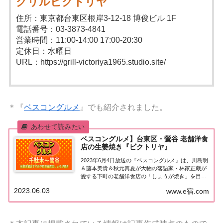
グリルビクトリヤ
住所：東京都台東区根岸3-12-18 博俊ビル 1F
電話番号：03-3873-4841
営業時間：11:00-14:00 17:00-20:30
定休日：水曜日
URL：https://grill-victoriya1965.studio.site/
＊『
ベスコングルメ
』でも紹介されました。
ベスコングルメ】台東区・鶯谷 老舗洋食
店の生姜焼き『ビクトリヤ』
2023年6月4日放送の『ベスコングルメ』は、川島明
＆藤本美貴＆秋元真夏が大物の落語家・林家正蔵が
愛する下町の老舗洋食店の「しょうが焼き」を目指
す！紹介された情報をまとめました！台東区・鶯谷
2023.06.03
www.e宿.com
老舗洋食店の生姜焼き大好物のグルメと生ビール
を“ウマい”のベストコンディションで満喫する...