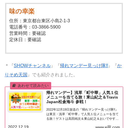
味の幸楽
住所：東京都台東区小島2-1-3
電話番号：03-3866-5900
営業時間：要確認
定休日：要確認
＊『
SHOWチャンネル
』『
帰れマンデー見っけ隊!!
』『
か
りそめ天国
』でも紹介されました。
帰れマンデー】浅草「町中華」人気１位
メニューを当てる旅！東山紀之＆Travis
Japan松倉海斗 参戦！
2022年12月19日放送の『帰れマンデー見っけ隊!!』
は東京・浅草「町中華」で人気１位メニューを当て
る旅！ゲストは高田純次＆東山紀之＆おいでやす小
田＆大人気ジャニーズTravis Japan 松倉海斗！紹介
2022.12.19
www.e宿.com
された情報をまとめました！浅草「町中華」人気１