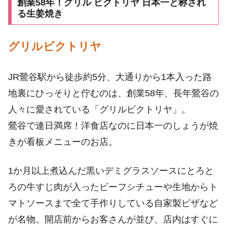
創業58年！グリル ビクトリヤ 日本一と称され
る生姜焼き
グリルビクトリヤ
JR鶯谷駅から徒歩約5分、大通りから1本入った路
地裏にひっそりと佇むのは、創業58年、長年鶯谷の
人々に愛されている「グリルビクトリヤ」。
鶯谷で連日満席！洋食店なのに日本一のしょうが焼
きが看板メニューのお店。
1か月以上煮込んだ黒いデミグラスソースにとろと
ろの牛すじ肉が入ったビーフシチューや生地からト
マトソースまで全て手作りしている自家製ピザなど
が名物。開店前からお客さんが並び、店内はすぐに