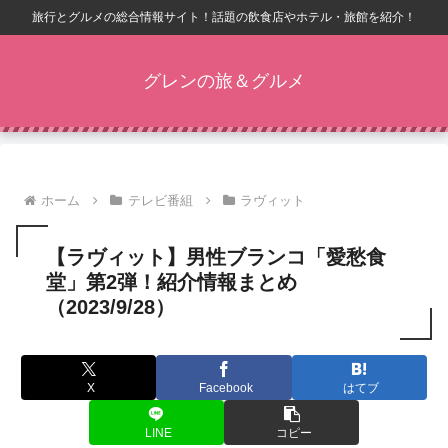
旅行とグルメの総合情報サイト！話題の飲食店やホテル・旅館を紹介！
グレンの旅＆グルメ
ホーム
テレビ番組
ラヴィット
【ラヴィット】男性ブランコ「愛愁食
堂」第2弾！紹介情報まとめ
（2023/9/28）
X
Facebook
はてブ
LINE
コピー