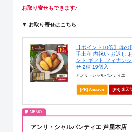
お取り寄せもできます♪
▼
お取り寄せはこちら
【ポイント10倍】母の日
手土産 内祝い お返し 
ント ギフト フィナンシ
せ 2種 19個入
アンリ・シャルパンティエ
[PR] Amazon
[PR] 楽天
アンリ・シャルパンティエ 芦屋本店