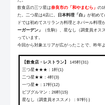
た。
飲食店の三ツ星は
奈良市の「和やまむら」
の
た。二つ星は4店に。
日本料理「白」
が初めて
ドでは初めてスリランカ料理とネパール料理
ーガーデン」
（生駒）、星なし（調査員オス
っています。
今回から対象エリアが広がったことで、昨年
【飲食店・レストラン】
145軒(31)
三つ星★★★：1軒(1)
二つ星★★：4軒(3)
一つ星★：17軒(12)
ビブグルマン：26軒(15)
星なし（調査員オススメ）：97軒(-)