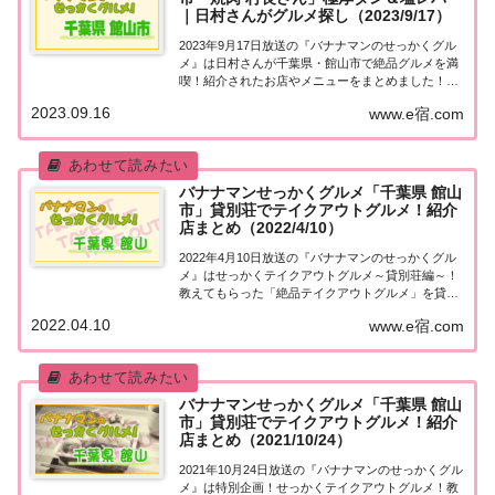
｜日村さんがグルメ探し（2023/9/17）
2023年9月17日放送の『バナナマンのせっかくグル
メ』は日村さんが千葉県・館山市で絶品グルメを満
喫！紹介されたお店やメニューをまとめました！詳
しくはこちら！「千葉県・館山市」でグルメ探し
2023.09.16
www.e宿.com
［続編］地元の人に「せっかくこの町に来たなら食
べたほうがいいグルメは何ですか？」と聞き込
み、...
バナナマンせっかくグルメ「千葉県 館山
市」貸別荘でテイクアウトグルメ！紹介
店まとめ（2022/4/10）
2022年4月10日放送の『バナナマンのせっかくグル
メ』はせっかくテイクアウトグルメ～貸別荘編～！
教えてもらった「絶品テイクアウトグルメ」を貸別
荘で満喫！今回の舞台は千葉県・館山市！紹介され
2022.04.10
www.e宿.com
た情報をまとめました！貸別荘でテイクアウトグル
メ「千葉県 館山市」今日は「せっかくテイクア...
バナナマンせっかくグルメ「千葉県 館山
市」貸別荘でテイクアウトグルメ！紹介
店まとめ（2021/10/24）
2021年10月24日放送の『バナナマンのせっかくグル
メ』は特別企画！せっかくテイクアウトグルメ！教