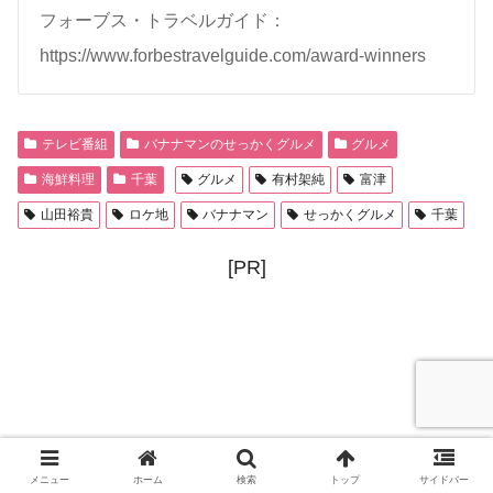
フォーブス・トラベルガイド：
https://www.forbestravelguide.com/award-winners
テレビ番組
バナナマンのせっかくグルメ
グルメ
海鮮料理
千葉
グルメ
有村架純
富津
山田裕貴
ロケ地
バナナマン
せっかくグルメ
千葉
[PR]
メニュー
ホーム
検索
トップ
サイドバー