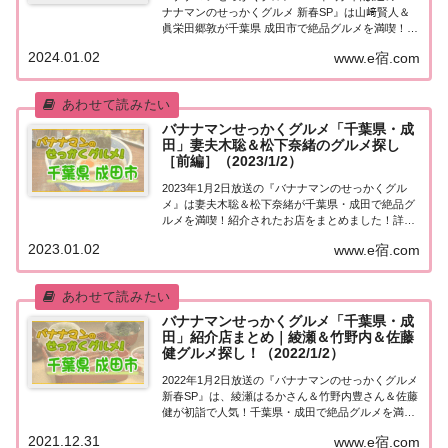
ナナマンのせっかくグルメ 新春SP』は山﨑賢人＆
眞栄田郷敦が千葉県 成田市で絶品グルメを満喫！紹
介されたお店やメニューをまとめました！詳しくは
2024.01.02
www.e宿.com
こちら！山﨑賢人＆眞栄田郷敦「千葉県 成田市」で
グルメ探し地元の人に「せっかくこの町に...
バナナマンせっかくグルメ「千葉県・成
田」妻夫木聡＆松下奈緒のグルメ探し
［前編］（2023/1/2）
2023年1月2日放送の『バナナマンのせっかくグル
メ』は妻夫木聡＆松下奈緒が千葉県・成田で絶品グ
ルメを満喫！紹介されたお店をまとめました！詳し
くはこちら！妻夫木聡＆松下奈緒「千葉県・成田」
2023.01.02
www.e宿.com
グルメ探し地元の人に「せっかくこの町に来たなら
食べたほうがいいグルメは何ですか？」と聞き込
み...
バナナマンせっかくグルメ「千葉県・成
田」紹介店まとめ｜綾瀬＆竹野内＆佐藤
健グルメ探し！（2022/1/2）
2022年1月2日放送の『バナナマンのせっかくグルメ
新春SP』は、綾瀬はるかさん＆竹野内豊さん＆佐藤
健が初詣で人気！千葉県・成田で絶品グルメを満
喫！紹介されたお店をまとめました！詳しくはこち
2021.12.31
www.e宿.com
ら！綾瀬＆竹野内＆佐藤健「千葉県成田」でグルメ