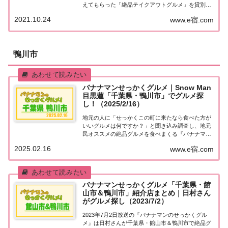
えてもらった「絶品テイクアウトグルメ」を貸別荘
で満喫！今回の舞台は千葉県館山！紹介された情報
2021.10.24
www.e宿.com
をまとめました！せっかくテイクアウトグルメ「千
葉県館山」今日は「せっかくテイクアウトグル...
鴨川市
バナナマンせっかくグルメ｜Snow Man
目黒蓮「千葉県・鴨川市」でグルメ探
し！（2025/2/16）
地元の人に「せっかくこの町に来たなら食べた方が
いいグルメは何ですか？」と聞き込み調査し、地元
民オススメの絶品グルメを食べまくる『バナナマン
せっかくグルメ』。2025年2月16日放送の『バナナ
2025.02.16
www.e宿.com
マンのせっかくグルメ』はSnow Man目黒蓮さんが
千葉県・鴨川市で絶品グルメを満喫！朝獲...
バナナマンせっかくグルメ「千葉県・館
山市＆鴨川市」紹介店まとめ｜日村さん
がグルメ探し（2023/7/2）
2023年7月2日放送の『バナナマンのせっかくグル
メ』は日村さんが千葉県・館山市＆鴨川市で絶品グ