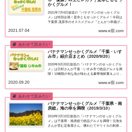
かくグルメ！
2021年7月4日放送の『バナナマンのせっかくグル
メ』は特別企画！是非ともせっかくグルメ！今回は
千葉県 茂原市のオススメグルメ『とんかつ串揚げ
優膳』の吟上ヒレカツを紹介！詳しくはこちら！特
2021.07.04
www.e宿.com
別企画！是非ともせっかくグルメ今日は特別企画！
今まで番組がロケで訪れたことのない町の方々限...
バナナマンせっかくグルメ「千葉・いす
み市」紹介店まとめ（2020/9/20）
2020年9月20日放送の『バナナマンのせっかくグル
メ』は日村さんが千葉・いすみ市で絶品グルメを満
喫！10種類の旬な魚が味わえる豪華海鮮重＆ぷりぷ
り伊勢えび＆人気お取り寄せ！絶品たこ飯など、紹
2020.09.20
www.e宿.com
介されたお店をまとめました！詳しくはこちら！日
村さんが「千葉・いすみ市」へ！地元の人に「...
バナナマンせっかくグルメ「千葉県・南
房総」海の幸を満喫（2019/3/10）
2019年3月10日放送の『バナナマンのせっかくグル
メ』は千葉県・南房総で絶品グルメを満喫！元海女
さんが営む定食屋さん、獲れたてヤリイカの刺身＆
高級魚の煮付け、即完売！住宅街の「海の幸ラーメ