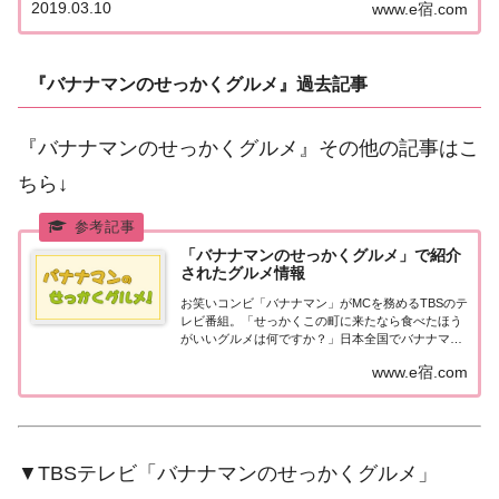
2019.03.10
www.e宿.com
ン」、最強おつまみ「クジラ肉」!? 紹介されたお店
はこちら！千葉県・南房総「せっかくこの町...
『バナナマンのせっかくグルメ』過去記事
『バナナマンのせっかくグルメ』その他の記事はこ
ちら↓
「バナナマンのせっかくグルメ」で紹介
されたグルメ情報
お笑いコンビ「バナナマン」がMCを務めるTBSのテ
レビ番組。「せっかくこの町に来たなら食べたほう
がいいグルメは何ですか？」日本全国でバナナマン
日村さんが地元民オススメの絶品グルメを聞き込み
www.e宿.com
＆食べまくり！
▼TBSテレビ「バナナマンのせっかくグルメ」