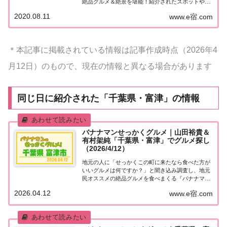
絶品グルメ＆絶景を堪能！紹介されたスポットやお
店などまとめました！詳細はこちら！あさこ＆大久
2020.08.11
www.e宿.com
保「千葉・房総半島」オトナ女子旅夏休みに絶景＆
癒しを！富津ぶらり旅♪絶品海鮮グルメ＆動物た...
＊本記事に掲載されている情報は記事作成時点（2026年4
月12日）のもので、現在の情報と異なる場合があります
同じ日に紹介された「千葉県・富津」の情報
バナナマンせっかくグルメ｜山田裕貴＆
有村架純「千葉県・富津」でグルメ探し
（2026/4/12）
地元の人に「せっかくこの町に来たなら食べた方が
いいグルメは何ですか？」と聞き込み調査し、地元
民オススメの絶品グルメを食べまくる『バナナマン
せっかくグルメ』。2026年4月12日放送の『バナナ
2026.04.12
www.e宿.com
マンのせっかくグルメ』は山田裕貴＆有村架純が千
葉県・富津で絶品グルメを満喫！舟盛り刺身定食...