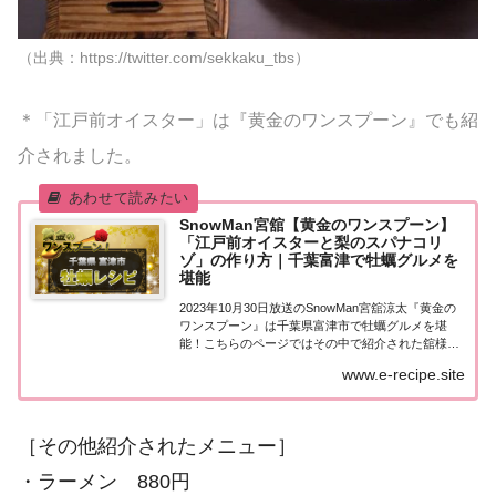
（出典：https://twitter.com/sekkaku_tbs）
＊「江戸前オイスター」は『黄金のワンスプーン』でも紹
介されました。
SnowMan宮舘【黄金のワンスプーン】
「江戸前オイスターと梨のスパナコリ
ゾ」の作り方｜千葉富津で牡蠣グルメを
堪能
2023年10月30日放送のSnowMan宮舘涼太『黄金の
ワンスプーン』は千葉県富津市で牡蠣グルメを堪
能！こちらのページではその中で紹介された舘様の
作ったレシピ「江戸前オイスターと梨のスパナコリ
www.e-recipe.site
ゾ」や訪れたお店やグルメについてまとめまし
た。...
［その他紹介されたメニュー］
・ラーメン 880円