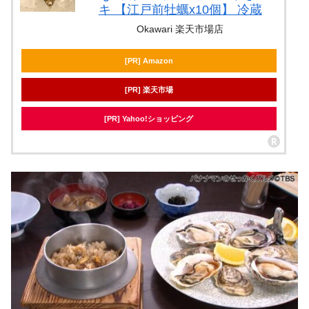
キ 【江戸前牡蠣x10個】 冷蔵
Okawari 楽天市場店
[PR] Amazon
[PR] 楽天市場
[PR] Yahoo!ショッピング