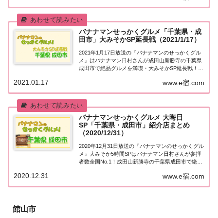
探し地元の人に「せっかくこの町に来たなら食べ...
バナナマンせっかくグルメ「千葉県・成
田市」大みそかSP延長戦（2021/1/17）
2021年1月17日放送の『バナナマンのせっかくグル
メ』はバナナマン日村さんが成田山新勝寺の千葉県
成田市で絶品グルメを満喫・大みそかSP延長戦！大
みそかスペシャルに入りきらなかった新撮ロケを大
2021.01.17
www.e宿.com
公開！紹介されたお店をまとめました！詳しくはこ
ちら！日村さんが「成田山新勝寺の千葉県成田...
バナナマンせっかくグルメ 大晦日
SP「千葉県・成田市」紹介店まとめ
（2020/12/31）
2020年12月31日放送の『バナナマンのせっかくグル
メ』大みそか5時間SPはバナナマン日村さんが参拝
者数全国No.1！成田山新勝寺の千葉県成田市で絶品
グルメを満喫！紹介されたお店をまとめました！詳
2020.12.31
www.e宿.com
しくはこちら！日村さんが「成田山新勝寺の千葉県
成田市」へ！バナナマンのせっかくグル...
館山市