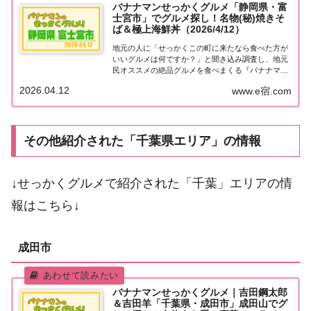
バナナマンせっかくグルメ「静岡県・富
士宮市」でグルメ探し！名物(秘)焼きそ
ば＆極上海鮮丼（2026/4/12）
地元の人に「せっかくこの町に来たなら食べた方が
いいグルメは何ですか？」と聞き込み調査し、地元
民オススメの絶品グルメを食べまくる『バナナマン
せっかくグルメ』。2026年4月12日放送の『バナナ
2026.04.12
www.e宿.com
マンのせっかくグルメ』は日村さんが静岡県・富士
宮市で絶品グルメを満喫！モチモチ食感の(秘)...
その他紹介された「千葉県エリア」の情報
↓せっかくグルメで紹介された「千葉」エリアの情
報はこちら↓
成田市
バナナマンせっかくグルメ｜吉田鋼太郎
＆吉田羊「千葉県・成田市」成田山でグ