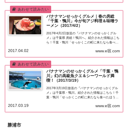
キンストアー」の極上もつ煮とは！？紹介された...
バナナマンせっかくグルメ｜春の房総
「千葉・鴨川」今が旬アジ料理＆味噌ラ
ーメン（2017/4/2）
2017年4月2日放送の『バナナマンのせっかくグル
メ』は千葉県 房総！鴨川へ。紹介された情報はこち
ら！千葉・鴨川「せっかくこの町に来たなら食べた
ほうがいいグルメは何ですか？」日本全国でバナナ
2017.04.02
www.e宿.com
マン日村さんが地元民オススメの絶品グルメを聞き
込み＆食べまくり！今日は、先週に引き続き千葉...
バナナマンのせっかくグルメ「千葉・鴨
川」幻の高級魚クエ＆シーワールド満
喫！（2017/3/19）
2017年3月19日放送の『バナナマンのせっかくグル
メ』は千葉県・鴨川。紹介された情報はこちら！千
葉・鴨川「せっかくこの町に来たなら食べたほうが
いいグルメは何ですか？」日本全国でバナナマン日
2017.03.19
www.e宿.com
村さんが地元民オススメの絶品グルメを聞き込み＆
食べまくり！今日は東京から１時間半！千葉県鴨...
勝浦市