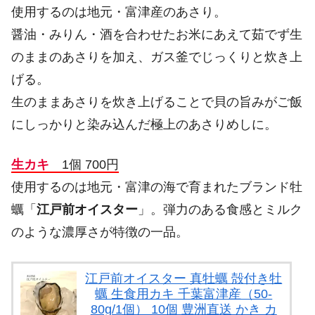
使用するのは地元・富津産のあさり。
醤油・みりん・酒を合わせたお米にあえて茹でず生
のままのあさりを加え、ガス釜でじっくりと炊き上
げる。
生のままあさりを炊き上げることで貝の旨みがご飯
にしっかりと染み込んだ極上のあさりめしに。
生カキ
1個 700円
使用するのは地元・富津の海で育まれたブランド牡
蠣「
江戸前オイスター
」。弾力のある食感とミルク
のような濃厚さが特徴の一品。
江戸前オイスター 真牡蠣 殻付き牡
蠣 生食用カキ 千葉富津産（50-
80g/1個） 10個 豊洲直送 かき カ