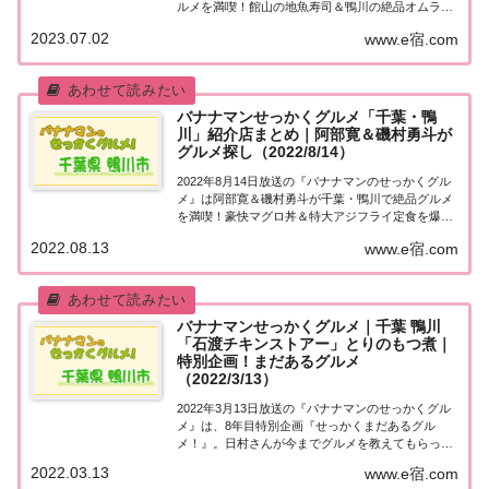
ルメを満喫！館山の地魚寿司＆鴨川の絶品オムライ
ス＆！地元サーファーに愛されるハワイアンレスト
2023.07.02
www.e宿.com
ラン！紹介されたお店やメニューをまとめました！
詳しくはこちら！日村さんが「夏の房総二大観
光・...
バナナマンせっかくグルメ「千葉・鴨
川」紹介店まとめ｜阿部寛＆磯村勇斗が
グルメ探し（2022/8/14）
2022年8月14日放送の『バナナマンのせっかくグル
メ』は阿部寛＆磯村勇斗が千葉・鴨川で絶品グルメ
を満喫！豪快マグロ丼＆特大アジフライ定食を爆
食！紹介されたお店をまとめました！詳しくはこち
2022.08.13
www.e宿.com
ら！阿部寛＆磯村勇斗「千葉・鴨川」でグルメ探し
地元の人に「せっかくこの町に来たなら食べたほ
う...
バナナマンせっかくグルメ｜千葉 鴨川
「石渡チキンストアー」とりのもつ煮｜
特別企画！まだあるグルメ
（2022/3/13）
2022年3月13日放送の『バナナマンのせっかくグル
メ』は、8年目特別企画『せっかくまだあるグル
メ！』。日村さんが今までグルメを教えてもらった
方に再会＆さらなるオススメ地元グルメを満喫！千
2022.03.13
www.e宿.com
葉県鴨川の(秘)ソウルフード！お肉屋さん「石渡チ