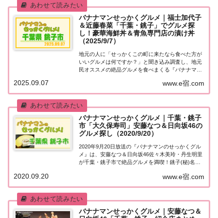
バナナマンせっかくグルメ｜福士加代子
＆近藤春菜「千葉・銚子」でグルメ探
し！豪華海鮮丼＆青魚専門店の漬け丼
（2025/9/7）
地元の人に「せっかくこの町に来たなら食べた方が
いいグルメは何ですか？」と聞き込み調査し、地元
民オススメの絶品グルメを食べまくる『バナナマン
せっかくグルメ』。2025年9月7日放送の『バナナマ
2025.09.07
www.e宿.com
ンのせっかくグルメ』は世界陸上メダリスト福士加
代子＆近藤春菜が千葉県・銚子で絶品グルメを満...
バナナマンせっかくグルメ｜千葉・銚子
市「大久保寿司」安藤なつ＆日向坂46の
グルメ探し（2020/9/20）
2020年9月20日放送の『バナナマンのせっかくグル
メ』は、安藤なつ＆日向坂46佐々木美玲・丹生明里
が千葉・銚子市で絶品グルメを満喫！銚子(秘)名物
「プリンのような伊達巻」など、紹介されたお店を
2020.09.20
www.e宿.com
まとめました！詳しくはこちら！安藤なつ＆日向坂
46佐々木美玲・丹生明里「千葉・銚子市」...
バナナマンせっかくグルメ｜安藤なつ＆