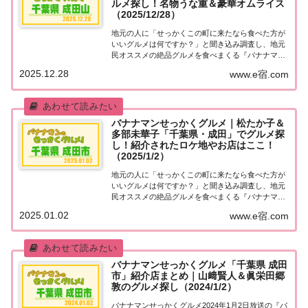
ルメ探し！名物うな重＆豪華オムライス
（2025/12/28）
地元の人に「せっかくこの町に来たなら食べた方が
いいグルメは何ですか？」と聞き込み調査し、地元
民オススメの絶品グルメを食べまくる『バナナマン
せっかくグルメ』。2025年12月28日放送の『バナナ
2025.12.28
www.e宿.com
マンのせっかくグルメ』は吉田鋼太郎＆吉田羊が千
葉県・成田山で絶品グルメを満喫！知られざる...
バナナマンせっかくグルメ｜松たか子＆
多部未華子「千葉県・成田」でグルメ探
し！紹介されたロケ地やお店はここ！
（2025/1/2）
地元の人に「せっかくこの町に来たなら食べた方が
いいグルメは何ですか？」と聞き込み調査し、地元
民オススメの絶品グルメを食べまくる『バナナマン
せっかくグルメ』。2025年1月2日放送の『バナナマ
2025.01.02
www.e宿.com
ンのせっかくグルメ 新春SP』は松たか子＆多部未
華子が千葉県・成田で絶品グルメを満喫！超ふ...
バナナマンせっかくグルメ「千葉県 成田
市」紹介店まとめ｜山﨑賢人＆眞栄田郷
敦のグルメ探し（2024/1/2）
バナナマンせっかくグルメ2024年1月2日放送の『バ