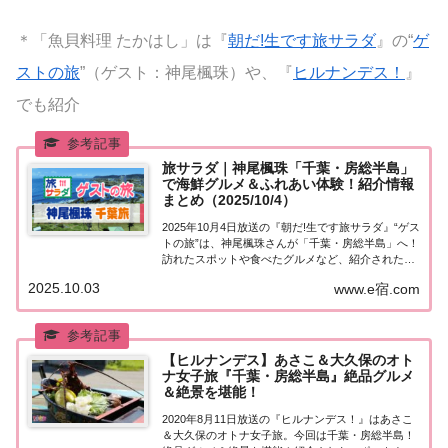
＊「魚貝料理 たかはし」は『
朝だ!生です旅サラダ
』の“
ゲ
ストの旅
”（ゲスト：神尾楓珠）や、『
ヒルナンデス！
』
でも紹介
旅サラダ｜神尾楓珠「千葉・房総半島」
で海鮮グルメ＆ふれあい体験！紹介情報
まとめ（2025/10/4）
2025年10月4日放送の『朝だ!生です旅サラダ』“ゲス
トの旅”は、神尾楓珠さんが「千葉・房総半島」へ！
訪れたスポットや食べたグルメなど、紹介された情
報をまとめました。くわしい情報はこちら！神尾楓
2025.10.03
www.e宿.com
珠「千葉・房総半島」を巡る旅今日の“ゲストの
旅”は神尾楓珠さん。千葉県の房総半島を巡...
【ヒルナンデス】あさこ＆大久保のオト
ナ女子旅『千葉・房総半島』絶品グルメ
＆絶景を堪能！
2020年8月11日放送の『ヒルナンデス！』はあさこ
＆大久保のオトナ女子旅。今回は千葉・房総半島！