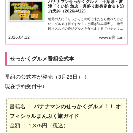
バナナマンせっかくグルメ｜千葉県・富
津「くい処 魚忠」舟盛り刺身定食＆ド迫
力天丼（2026/4/12）
地元の人に「せっかくこの町に来たなら食べた方が
いいグルメは何ですか？」と聞き込み調査し、地元
民オススメの絶品グルメを食べまくる『バナナマン
せっかくグルメ』。2026年4月12日放送の『バナナ
2026.04.12
www.e宿.com
マンのせっかくグルメ』は山田裕貴＆有村架純が千
葉県・富津で絶品グルメを満喫！こちらのページ...
せっかくグルメ番組公式本
番組の公式本が発売（3月28日）！
現在予約受付中♪
書籍名 ：
バナナマンのせっかくグルメ！！ オ
フィシャルまんぷく旅ガイド
金額 ： 1,375円（税込）