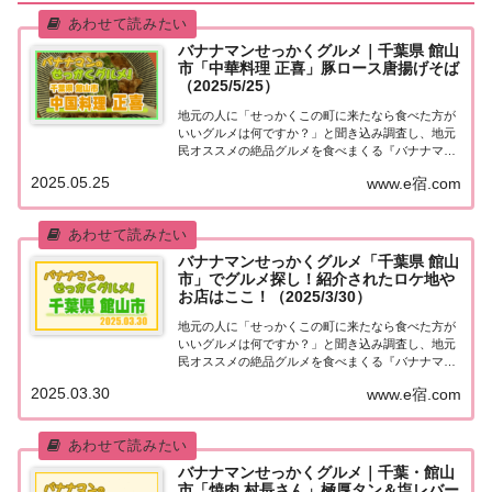
バナナマンせっかくグルメ｜千葉県 館山
市「中華料理 正喜」豚ロース唐揚げそば
（2025/5/25）
地元の人に「せっかくこの町に来たなら食べた方が
いいグルメは何ですか？」と聞き込み調査し、地元
民オススメの絶品グルメを食べまくる『バナナマン
せっかくグルメ』。2025年5月25日放送の『バナナ
2025.05.25
www.e宿.com
マンのせっかくグルメ』は日村さんが千葉県 館山市
で絶品グルメを満喫！こちらのページではその...
バナナマンせっかくグルメ「千葉県 館山
市」でグルメ探し！紹介されたロケ地や
お店はここ！（2025/3/30）
地元の人に「せっかくこの町に来たなら食べた方が
いいグルメは何ですか？」と聞き込み調査し、地元
民オススメの絶品グルメを食べまくる『バナナマン
せっかくグルメ』。2025年3月30日放送の『バナナ
2025.03.30
www.e宿.com
マンのせっかくグルメ』は日村さんが千葉県・館山
市で絶品グルメを満喫！漁港の新鮮地魚てんこ盛...
バナナマンせっかくグルメ｜千葉・館山
市「焼肉 村長さん」極厚タン＆塩レバー