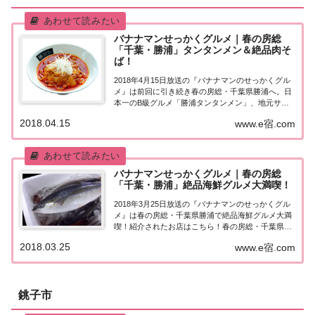
バナナマンせっかくグルメ｜春の房総
「千葉・勝浦」タンタンメン＆絶品肉そ
ば！
2018年4月15日放送の『バナナマンのせっかくグル
メ』は前回に引き続き春の房総・千葉県勝浦へ。日
本一のB級グルメ「勝浦タンタンメン」、地元サー
ファーが愛する昔ながらの中華店で絶品肉そば、房
2018.04.15
www.e宿.com
総半島ならではの天ぷら!?など、紹介されたお店は
こちら！春の房総・千葉県勝浦「せっかくこの...
バナナマンせっかくグルメ｜春の房総
「千葉・勝浦」絶品海鮮グルメ大満喫！
2018年3月25日放送の『バナナマンのせっかくグル
メ』は春の房総・千葉県勝浦で絶品海鮮グルメ大満
喫！紹介されたお店はこちら！春の房総・千葉県勝
浦「せっかくこの町に来たなら食べたほうがいいグ
2018.03.25
www.e宿.com
ルメは何ですか？」日本全国でバナナマン日村さん
が地元民オススメの絶品グルメを聞き込み＆食べ...
銚子市