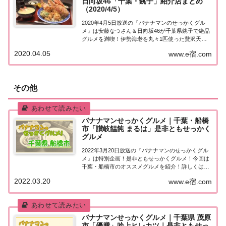
日向坂46「千葉・銚子」紹介店まとめ
（2020/4/5）
2020年4月5日放送の『バナナマンのせっかくグル
メ』は安藤なつさん＆日向坂46が千葉県銚子で絶品
グルメを満喫！伊勢海老を丸々1匹使った贅沢天
丼・創業113年の熱々スイーツなど、紹介されたお
2020.04.05
www.e宿.com
店はこちら！安藤なつさん＆日向坂46「千葉・銚
子」地元の人に「せっかくこの町に来たなら食べ...
その他
バナナマンせっかくグルメ｜千葉・船橋
市「讃岐饂飩 まるは」是非ともせっかく
グルメ
2022年3月20日放送の『バナナマンのせっかくグル
メ』は特別企画！是非ともせっかくグルメ！今回は
千葉・船橋市のオススメグルメを紹介！詳しくはこ
ちら！是非ともせっかくグルメ「千葉・船橋市」今
2022.03.20
www.e宿.com
日は特別企画！今まで番組がロケで訪れたことのな
い町の方々限定で「是非とも日村さんに食べてほ...
バナナマンせっかくグルメ｜千葉県 茂原
市「優膳」吟上ヒレカツ｜是非ともせっ